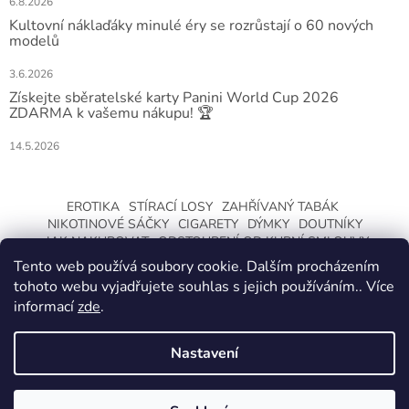
6.8.2026
Kultovní náklaďáky minulé éry se rozrůstají o 60 nových
modelů
3.6.2026
Získejte sběratelské karty Panini World Cup 2026
ZDARMA k vašemu nákupu! 🏆
14.5.2026
EROTIKA
STÍRACÍ LOSY
ZAHŘÍVANÝ TABÁK
NIKOTINOVÉ SÁČKY
CIGARETY
DÝMKY
DOUTNÍKY
JAK NAKUPOVAT
ODSTOUPENÍ OD KUPNÍ SMLOUVY
Tento web používá soubory cookie. Dalším procházením
tohoto webu vyjadřujete souhlas s jejich používáním.. Více
informací
zde
.
Nastavení
Vytvořil Shoptet
ZMĚNA OTEVÍRACÍ DOBY O LETNÍCH
PRÁZDNINÁCH. KLIKNETE A DOZVÍTE SE