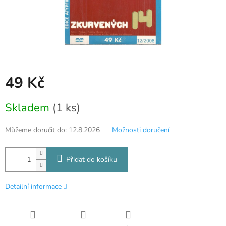
49 Kč
Měrná
Skladem
(1 ks)
cena:
Můžeme doručit do:
12.8.2026
Možnosti doručení
Přidat do košíku
Detailní informace