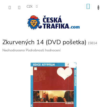
Přejít
NÁKU
na
CZK
obsah
KOŠÍK
Zkurvených 14 (DVD pošetka)
15814
Průměrné
Neohodnoceno
Podrobnosti hodnocení
hodnocení
produktu
je
0,0
z
5
hvězdiček.