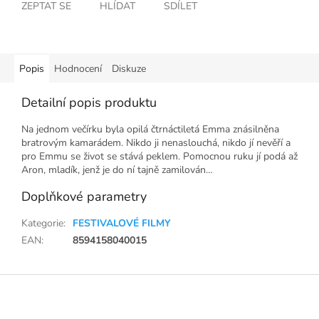
ZEPTAT SE
HLÍDAT
SDÍLET
Popis
Hodnocení
Diskuze
Detailní popis produktu
Na jednom večírku byla opilá čtrnáctiletá Emma znásilněna
bratrovým kamarádem. Nikdo ji nenaslouchá, nikdo jí nevěří a
pro Emmu se život se stává peklem. Pomocnou ruku jí podá až
Aron, mladík, jenž je do ní tajně zamilován…
Doplňkové parametry
Kategorie
:
FESTIVALOVÉ FILMY
EAN
:
8594158040015
Z
á
p