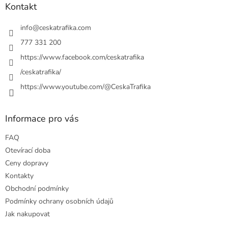
a
Kontakt
t
í
info
@
ceskatrafika.com
777 331 200
https://www.facebook.com/ceskatrafika
/ceskatrafika/
https://www.youtube.com/@CeskaTrafika
Informace pro vás
FAQ
Otevírací doba
Ceny dopravy
Kontakty
Obchodní podmínky
Podmínky ochrany osobních údajů
Jak nakupovat