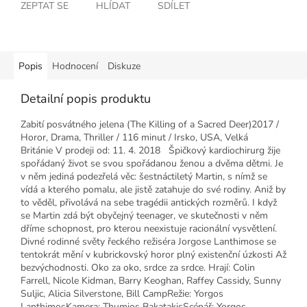
ZEPTAT SE
HLÍDAT
SDÍLET
Popis
Hodnocení
Diskuze
Detailní popis produktu
Zabití posvátného jelena (The Killing of a Sacred Deer)2017 /
Horor, Drama, Thriller / 116 minut / Irsko, USA, Velká
Británie V prodeji od: 11. 4. 2018 Špičkový kardiochirurg žije
spořádaný život se svou spořádanou ženou a dvěma dětmi. Je
v něm jediná podezřelá věc: šestnáctiletý Martin, s nímž se
vídá a kterého pomalu, ale jistě zatahuje do své rodiny. Aniž by
to věděl, přivolává na sebe tragédii antických rozměrů. I když
se Martin zdá být obyčejný teenager, ve skutečnosti v něm
dříme schopnost, pro kterou neexistuje racionální vysvětlení.
Divné rodinné světy řeckého režiséra Jorgose Lanthimose se
tentokrát mění v kubrickovský horor plný existenční úzkosti Až
bezvýchodnosti. Oko za oko, srdce za srdce. Hrají: Colin
Farrell, Nicole Kidman, Barry Keoghan, Raffey Cassidy, Sunny
Suljic, Alicia Silverstone, Bill CampRežie: Yorgos
LanthimosKamera: Thumios BakatakisScénář: Yorgos