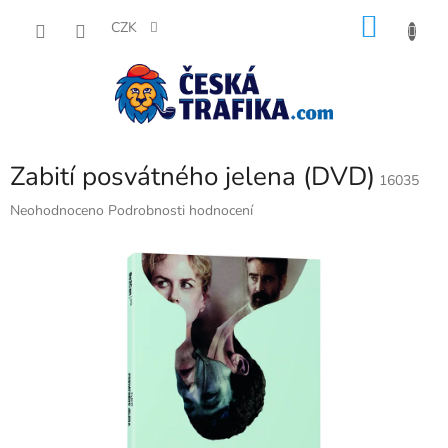
Přejít
NÁKU
na
CZK
obsah
KOŠÍK
Zabití posvátného jelena (DVD)
16035
Průměrné
Neohodnoceno
Podrobnosti hodnocení
hodnocení
produktu
je
0,0
z
5
hvězdiček.