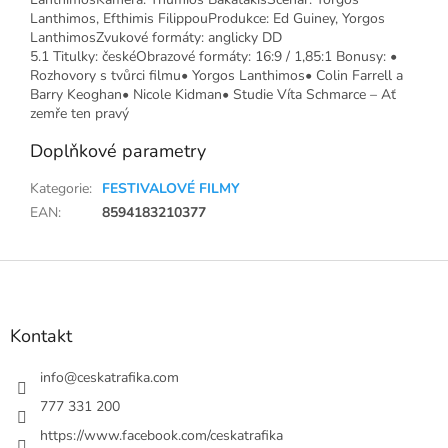
Lanthimos, Efthimis FilippouProdukce: Ed Guiney, Yorgos
LanthimosZvukové formáty: anglicky DD
5.1 Titulky: českéObrazové formáty: 16:9 / 1,85:1 Bonusy: •
Rozhovory s tvůrci filmu• Yorgos Lanthimos• Colin Farrell a
Barry Keoghan• Nicole Kidman• Studie Víta Schmarce – Ať
zemře ten pravý
Doplňkové parametry
Kategorie
:
FESTIVALOVÉ FILMY
EAN
:
8594183210377
Z
á
p
a
Kontakt
t
í
info
@
ceskatrafika.com
777 331 200
https://www.facebook.com/ceskatrafika