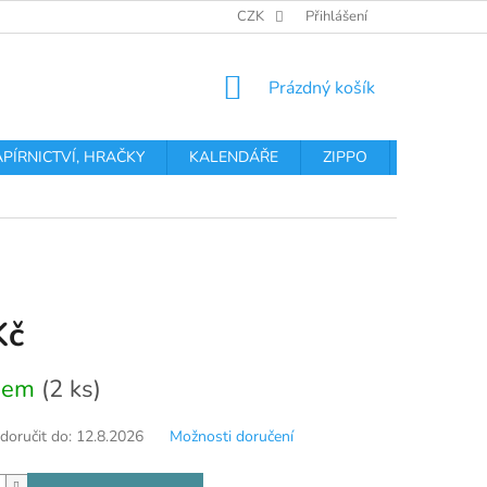
OBCHODNÍ PODMÍNKY
PODMÍNKY OCHRANY OSOBNÍCH ÚDA
CZK
Přihlášení
NÁKUPNÍ
Prázdný košík
KOŠÍK
APÍRNICTVÍ, HRAČKY
KALENDÁŘE
ZIPPO
Obchodní 
Kč
dem
(2 ks)
oručit do:
12.8.2026
Možnosti doručení