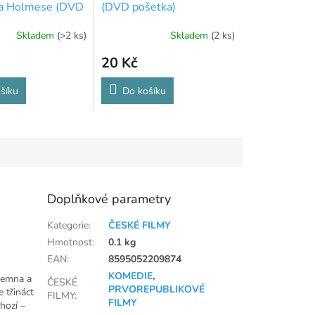
ka Holmese (DVD
(DVD pošetka)
Skladem
(>2 ks)
Skladem
(2 ks)
20 Kč
šíku
Do košíku
Doplňkové parametry
Kategorie
:
ČESKÉ FILMY
Hmotnost
:
0.1 kg
EAN
:
8595052209874
KOMEDIE
,
jemna a
ČESKÉ
PRVOREPUBLIKOVÉ
 třináct
FILMY
:
FILMY
hozí –