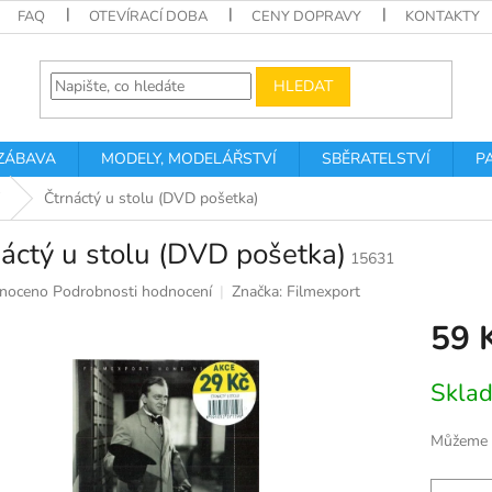
FAQ
OTEVÍRACÍ DOBA
CENY DOPRAVY
KONTAKTY
HLEDAT
 ZÁBAVA
MODELY, MODELÁŘSTVÍ
SBĚRATELSTVÍ
P
Čtrnáctý u stolu (DVD pošetka)
áctý u stolu (DVD pošetka)
15631
né
noceno
Podrobnosti hodnocení
Značka:
Filmexport
ní
59 
u
Měrná
Skla
cena:
k.
Můžeme d