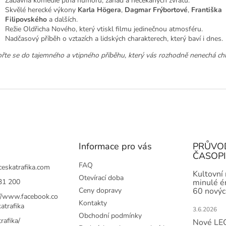
Zábavná komedie plná humoru, záhad a nečekaných zvratů.
Skvělé herecké výkony
Karla Högera
,
Dagmar Frýbortové
,
Františka
Filipovského
a dalších.
Režie Oldřicha Nového, který vtiskl filmu jedinečnou atmosféru.
Nadčasový příběh o vztazích a lidských charakterech, který baví i dnes.
řte se do tajemného a vtipného příběhu, který vás rozhodně nenechá ch
Informace pro vás
PRŮVO
ČASOP
FAQ
ceskatrafika.com
Kultovní
Otevírací doba
31 200
minulé ér
Ceny dopravy
60 novýc
://www.facebook.co
Kontakty
atrafika
3.6.2026
Obchodní podmínky
rafika/
Nové LEG