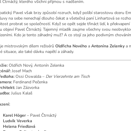
l Čtrnáctý, kterého všichni přijmou s nadšením.
atický Pavel však brzy způsobí rozruch, když políbí starostovu dceru Em
uvy na sebe nenechají dlouho čekat a všetečná paní Linhartová se rozh
itost probrat se společností. Když se opět sejde třináct lidí, k překvapení
u objeví Pavel Čtrnáctý. Tajemný mladík zaujme všechny svou neobvykl
izeními. Kdo je tento záhadný muž? A co stojí za jeho podivným chování
 je mistrovským dílem režisérů
Oldřicha Nového
a
Antonína Zelenky
a n
né situace, ale také dávku napětí a záhady.
žie:
Oldřich Nový, Antonín Zelenka
cénář:
Josef Mach
ředloha:
Ossi Oswalda –
Der Vierzehnte am Tisch
amera:
Ferdinand Pečenka
rchitekt:
Jan Zázvorka
udba:
Julius Kalaš
zení:
Karel Höger
– Pavel Čtrnáctý
Ludvík Veverka
Helena Friedlová