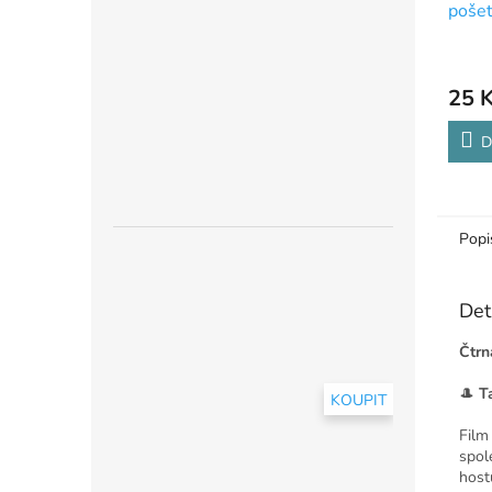
pošet
25 
D
Popi
Det
Čtrn
🎩
T
KOUPIT
Fil
spol
host