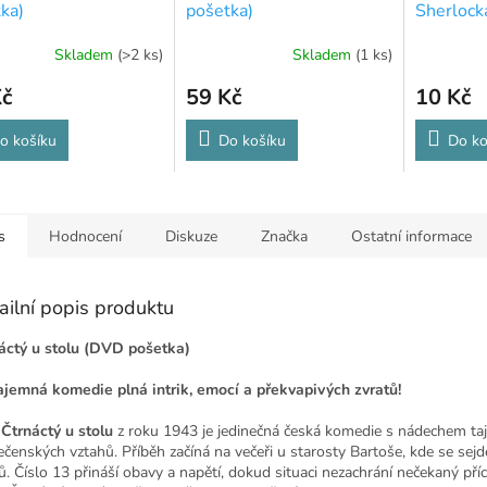
ka)
pošetka)
Sherloc
pošetka)
Skladem
(>2 ks)
Skladem
(1 ks)
Kč
59 Kč
10 Kč
o košíku
Do košíku
Do ko
s
Hodnocení
Diskuze
Značka
Ostatní informace
ailní popis produktu
áctý u stolu (DVD pošetka)
ajemná komedie plná intrik, emocí a překvapivých zvratů!
m
Čtrnáctý u stolu
z roku 1943 je jedinečná česká komedie s nádechem ta
ečenských vztahů. Příběh začíná na večeři u starosty Bartoše, kde se sejde
ů. Číslo 13 přináší obavy a napětí, dokud situaci nezachrání nečekaný příc