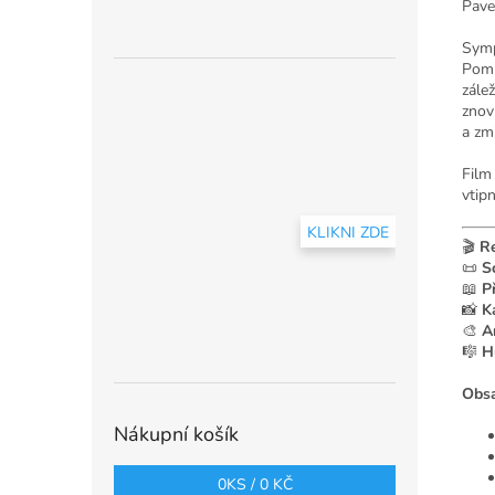
Pave
Symp
Poml
zálež
znov
a zm
Film
vtip
KLIKNI ZDE
🎬
Re
📜
S
📖
P
📸
K
🎨
A
🎼
H
Obsa
Nákupní košík
0
KS /
0 KČ