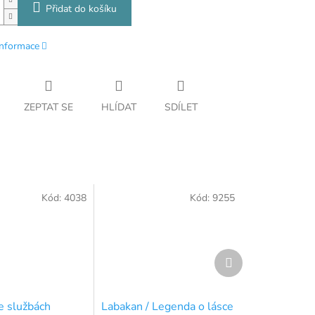
Přidat do košíku
informace
ZEPTAT SE
HLÍDAT
SDÍLET
Kód:
4038
Kód:
9255
Další
produkt
e službách
Labakan / Legenda o lásce