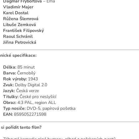
Dagmar Frýbortová
– Ema
Vladimír Majer
Karel Dostal
Růžena Šlemrová
Libuše Zemková
František Filipovský
Raoul Schránil
Jiřina Petrovická
nické specifikace:
Délka:
85 minut
Barva:
Černobílý
Rok výroby:
1943
Zvuk:
Dolby Digital 2.0
Jazyk:
Česká verze
Titulky:
České pro neslyšící
Obraz:
4:3 PAL, region ALL
Typ nosiče:
DVD-5, papírová pošetka
EAN:
8595052271598
 si pořídit tento film?