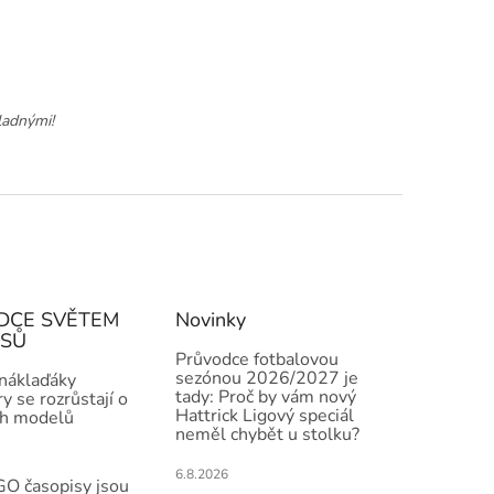
ladnými!
DCE SVĚTEM
Novinky
ISŮ
Průvodce fotbalovou
sezónou 2026/2027 je
 náklaďáky
tady: Proč by vám nový
y se rozrůstají o
Hattrick Ligový speciál
h modelů
neměl chybět u stolku?
6.8.2026
O časopisy jsou