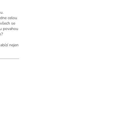
u.
odne celou
 všech se
ou povahou
m?
abízí nejen