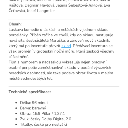
Rašlová, Dagmar Havlová, Jelena Šebestová-Juklová, Eva
Čeřovská, Josef Langmiler
Obsah:
Laskavá komedie o láskách a neláskách v jednom skladu
porcelánky. Příběh začíná ve chvíli, kdy do skladu nastupuje
nová síla, šestnáctiletá Maruška, a zároveň nový skladník,
který má po inventuře převzít
sklad
. Předávací inventura se
však promění v groteskní noční můru, která zaskočí všechny
zúčastněné.
Film s humorem a nadsázkou vykresluje nejen pracovní i
osobní peripetie zaměstnankyň skladu v podání výrazných
hereckých osobností, ale také podává obraz života v malém
městě sedmdesátých let.
Technické specifikace:
Délka: 96 minut
Barva: barevný
Obraz: 16:9 Pillar / 1,37:1
Zvuk: česky Dolby Digital 2.0
Titulky: české pro neslyšící