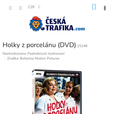
Přejít
NÁKU
na
CZK
obsah
KOŠÍK
Holky z porcelánu (DVD)
15148
Průměrné
Neohodnoceno
Podrobnosti hodnocení
hodnocení
Značka:
Bohemia Motion Pictures
produktu
je
0,0
z
5
hvězdiček.