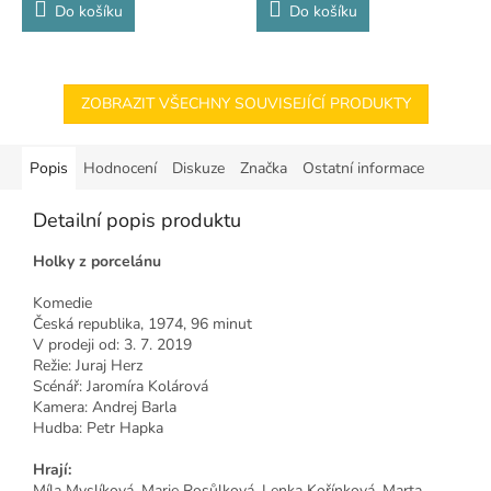
Do košíku
Do košíku
ZOBRAZIT VŠECHNY SOUVISEJÍCÍ PRODUKTY
Popis
Hodnocení
Diskuze
Značka
Ostatní informace
Detailní popis produktu
Holky z porcelánu
Komedie
Česká republika, 1974, 96 minut
V prodeji od: 3. 7. 2019
Režie: Juraj Herz
Scénář: Jaromíra Kolárová
Kamera: Andrej Barla
Hudba: Petr Hapka
Hrají:
Míla Myslíková, Marie Rosůlková, Lenka Kořínková, Marta