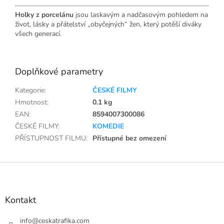
Holky z porcelánu
jsou laskavým a nadčasovým pohledem na
život, lásky a přátelství „obyčejných“ žen, který potěší diváky
všech generací.
Doplňkové parametry
Kategorie
:
ČESKÉ FILMY
Hmotnost
:
0.1 kg
EAN
:
8594007300086
ČESKÉ FILMY
:
KOMEDIE
PŘÍSTUPNOST FILMU
:
Přístupné bez omezení
Z
á
p
a
Kontakt
t
í
info
@
ceskatrafika.com