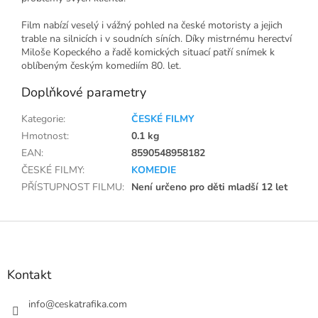
Film nabízí veselý i vážný pohled na české motoristy a jejich
trable na silnicích i v soudních síních. Díky mistrnému herectví
Miloše Kopeckého a řadě komických situací patří snímek k
oblíbeným českým komediím 80. let.
Doplňkové parametry
Kategorie
:
ČESKÉ FILMY
Hmotnost
:
0.1 kg
EAN
:
8590548958182
ČESKÉ FILMY
:
KOMEDIE
PŘÍSTUPNOST FILMU
:
Není určeno pro děti mladší 12 let
Z
á
p
a
Kontakt
t
í
info
@
ceskatrafika.com