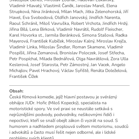
Vladimír Hlavatý, Vlastimil Čaněk, Jaroslav Mareš, Elena
Strupková, Nina Jiránková, Milan Mach, Jitka Zelenohorská, Jiří
Havel, Eva Svobodová, Oldřich Janovský, Jindřich Narenta,
Raoul Schránil, Miloš Vavruška, Robert Vrchota, Jindřich Hrdý,
Jiřina Bílá, Lena Birková, Vladimír Navrátil, Rudolf Fleischer,
Karel Hovorka st., Jarmila Beránková, Simona Stašová, Radka
Mayerová, František Kubíček, Miroslav Kalný, Miroslav Krejča,
Vladimír Linka, Miloslav Šindler, Roman Skamene, Vladimír
Pospíšil, Jiřina Zemanová, Bronislav Poloczek, Josef Střecha,
Petr Pospíchal, Milada Bednářová, Olga Navrátilová, Zora Ulla
Keslerová, Josef Starosta, Petr Zámostný, Jan Vacek, Angelo
Michajlov, Pavel Hrachový, Václav Syřiště, Renáta Doleželová,
František Čížek
Obsah:
Česká filmová komedie, jejíž hlavní postavou je svérázný
obhájce JUDr. Hořic (Miloš Kopecký), specialista na
motoristické spory. Ve své praxi se neustále setkává s
nejrůznějšími podvody, podvodníky, nešikovnými řidiči i
nepoctivci, kteří se snaží obejít zákon či vyzrát na soud. S
humorem a nadhledem proplouvá světem motorismu, soudců
i advokátů a často musí řešit nejen odborné, ale i lidské
problémy svých klientů.