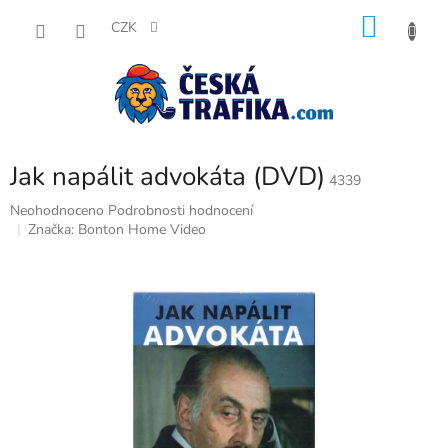
Přejít
NÁKU
na
CZK
obsah
KOŠÍK
Jak napálit advokáta (DVD)
4339
Průměrné
Neohodnoceno
Podrobnosti hodnocení
hodnocení
Značka:
Bonton Home Video
produktu
je
0,0
z
5
hvězdiček.