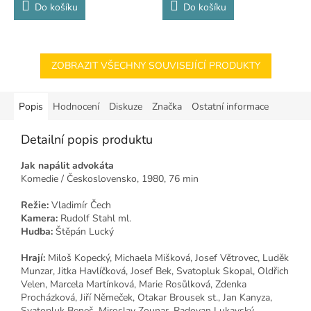
Do košíku
Do košíku
ZOBRAZIT VŠECHNY SOUVISEJÍCÍ PRODUKTY
Popis
Hodnocení
Diskuze
Značka
Ostatní informace
Detailní popis produktu
Jak napálit advokáta
Komedie / Československo, 1980, 76 min
Režie:
Vladimír Čech
Kamera:
Rudolf Stahl ml.
Hudba:
Štěpán Lucký
Hrají:
Miloš Kopecký, Michaela Mišková, Josef Větrovec, Luděk
Munzar, Jitka Havlíčková, Josef Bek, Svatopluk Skopal, Oldřich
Velen, Marcela Martínková, Marie Rosůlková, Zdenka
Procházková, Jiří Němeček, Otakar Brousek st., Jan Kanyza,
Svatopluk Beneš, Miroslav Zounar, Radovan Lukavský,