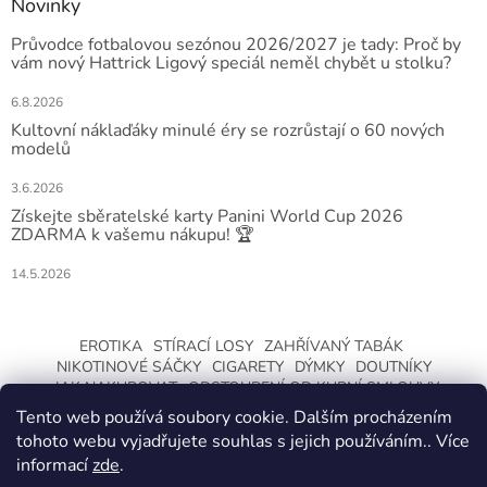
Novinky
Průvodce fotbalovou sezónou 2026/2027 je tady: Proč by
vám nový Hattrick Ligový speciál neměl chybět u stolku?
6.8.2026
Kultovní náklaďáky minulé éry se rozrůstají o 60 nových
modelů
3.6.2026
Získejte sběratelské karty Panini World Cup 2026
ZDARMA k vašemu nákupu! 🏆
14.5.2026
EROTIKA
STÍRACÍ LOSY
ZAHŘÍVANÝ TABÁK
NIKOTINOVÉ SÁČKY
CIGARETY
DÝMKY
DOUTNÍKY
JAK NAKUPOVAT
ODSTOUPENÍ OD KUPNÍ SMLOUVY
Tento web používá soubory cookie. Dalším procházením
tohoto webu vyjadřujete souhlas s jejich používáním.. Více
informací
zde
.