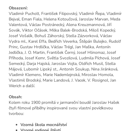
Obsazení:
Vladimír Pucholt, František Filipovský, Vladimír Řepa, Vladimír
Bejval, Eman Fiala, Helena Kotoučová, Jaroslav Marvan, Meda
Valentová, Václav Postránecký, Alena Kreuzmannová, Jiří
Sovák, Viktor Očásek, Milka Balek-Brodská, Miloš Kopecký,
Josef Vošalík, Bohuš Záhorský, Stella Zázvorková, Václav
Vydra ml., Karel Effa, Bedřich Veverka, Štěpán Bulejko, Rudolf
Princ, Gustav Hrdlička, Václav Trégl, Jan Maška, Antonín
Jedlička, J. O. Martin, František Černý, Josef Hlinomaz, Josef
Příhoda, Josef Kemr, Světla Svozilová, Ludmila Píchová, Josef
Semecký, Darja Hajská, Jaroslav Vojta, Oldřich Musil, Stella
Májová, Lubomír Lipský st., Antonín Soukup, Nina Jiránková,
Vladimír Klemens, Marie Nademlejnská, Miroslav Homola,
Vlastimil Brodský, Marie Landová, J. Vacek, V. Rosignol, Jan
Werich a další.
Obsah:
Kolem roku 1900 promítá v jarmareční boudě Jaroslav Hašek
čtyři filmové příběhy inspirované svou vlastní povídkovou
tvorbou:
Vzorná škola mocnářství
Vzorné rodinné štěstí