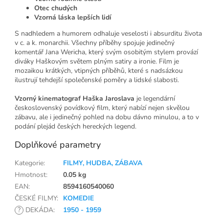
Otec chudých
Vzorná láska lepších lidí
S nadhledem a humorem odhaluje veselosti i absurditu života
v c. a k. monarchii. Všechny příběhy spojuje jedinečný
komentář Jana Wericha, který svým osobitým stylem provází
diváky Haškovým světem plným satiry a ironie. Film je
mozaikou krátkých, vtipných příběhů, které s nadsázkou
ilustrují tehdejší společenské poměry a lidské slabosti.
Vzorný kinematograf Haška Jaroslava
je legendární
československý povídkový film, který nabízí nejen skvělou
zábavu, ale i jedinečný pohled na dobu dávno minulou, a to v
podání plejád českých hereckých legend.
Doplňkové parametry
Kategorie
:
FILMY, HUDBA, ZÁBAVA
Hmotnost
:
0.05 kg
EAN
:
8594160540060
ČESKÉ FILMY
:
KOMEDIE
?
DEKÁDA
:
1950 - 1959