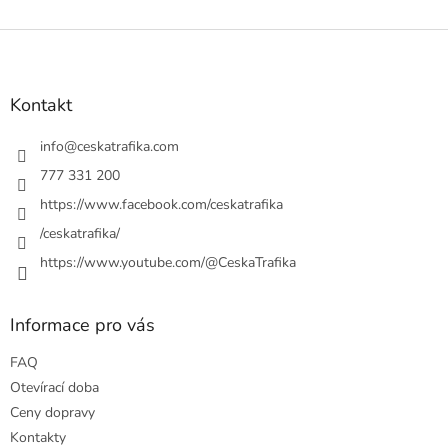
Z
á
p
a
Kontakt
t
í
info
@
ceskatrafika.com
777 331 200
https://www.facebook.com/ceskatrafika
/ceskatrafika/
https://www.youtube.com/@CeskaTrafika
Informace pro vás
FAQ
Otevírací doba
Ceny dopravy
Kontakty