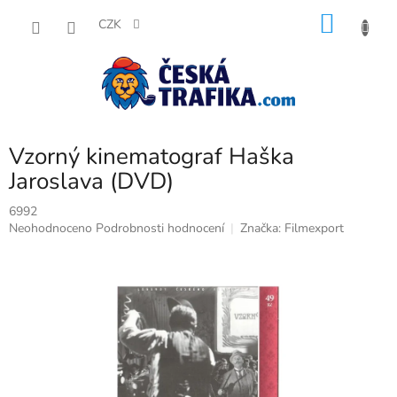
Přejít
NÁKU
na
CZK
obsah
KOŠÍK
Vzorný kinematograf Haška
Jaroslava (DVD)
6992
Průměrné
Neohodnoceno
Podrobnosti hodnocení
Značka:
Filmexport
hodnocení
produktu
je
0,0
z
5
hvězdiček.