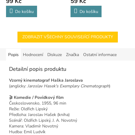
99 Kč
59 Kč
Do košíku
Do košíku
ZOBRAZIT VŠECHNY SOUVISEJÍCÍ PRODUKTY
Popis
Hodnocení
Diskuze
Značka
Ostatní informace
Detailní popis produktu
Vzorný kinematograf Haška Jaroslava
(anglicky:
Jaroslav Hasek's Exemplary Cinematograph
)
🎬
Komedie / Povídkový film
Československo, 1955, 96 min
Režie: Oldřich Lipský
Předloha: Jaroslav Hašek (kniha)
Scénář: Oldřich Lipský, J. A. Novotný
Kamera: Vladimír Novotný
Hudba: Emil Ludvík