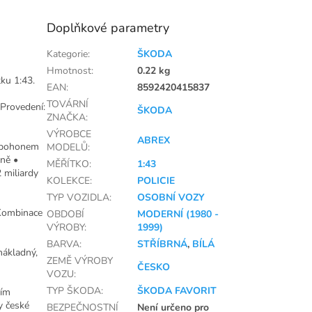
Doplňkové parametry
Kategorie
:
ŠKODA
Hmotnost
:
0.22 kg
ku 1:43.
EAN
:
8592420415837
TOVÁRNÍ
 Provedení:
ŠKODA
ZNAČKA
:
VÝROBCE
ABREX
a pohonem
MODELŮ
:
rně •
MĚŘÍTKO
:
1:43
 miliardy
KOLEKCE
:
POLICIE
TYP VOZIDLA
:
OSOBNÍ VOZY
 Kombinace
OBDOBÍ
MODERNÍ (1980 -
VÝROBY
:
1999)
BARVA
:
STŘÍBRNÁ
,
BÍLÁ
nákladný,
ZEMĚ VÝROBY
ČESKO
VOZU
:
TYP ŠKODA
:
ŠKODA FAVORIT
ním
y české
BEZPEČNOSTNÍ
Není určeno pro