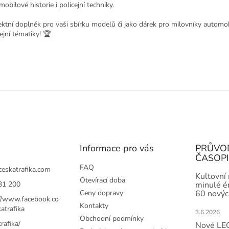
obilové historie i policejní techniky.
ektní doplněk pro vaši sbírku modelů či jako dárek pro milovníky automo
ejní tématiky! 🏆
Informace pro vás
PRŮVO
ČASOP
FAQ
ceskatrafika.com
Kultovní
Otevírací doba
31 200
minulé ér
Ceny dopravy
60 novýc
://www.facebook.co
Kontakty
atrafika
3.6.2026
Obchodní podmínky
rafika/
Nové LEG