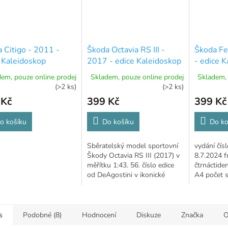
 Citigo - 2011 -
Škoda Octavia RS III -
Škoda Fe
 Kaleidoskop
2017 - edice Kaleidoskop
- edice 
ých vozů Škoda - 52
slavných vozů Škoda - 56
slavných
em, pouze online prodej
Skladem, pouze online prodej
Skladem, 
(>2 ks)
(>2 ks)
 Kč
399 Kč
399 Kč
o košíku
Do košíku
Do ko
Sběratelský model sportovní
vydání čís
Škody Octavia RS III (2017) v
8.7.2024 f
měřítku 1:43. 56. číslo edice
čtrnáctide
od DeAgostini v ikonické
A4 počet s
zelené barvě.
DeAgostin
s
Podobné (8)
Hodnocení
Diskuze
Značka
O