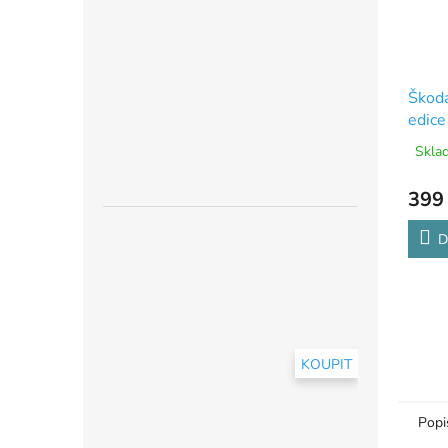
Škoda
edice
slavn
Sklad
399
D
KOUPIT
Popi