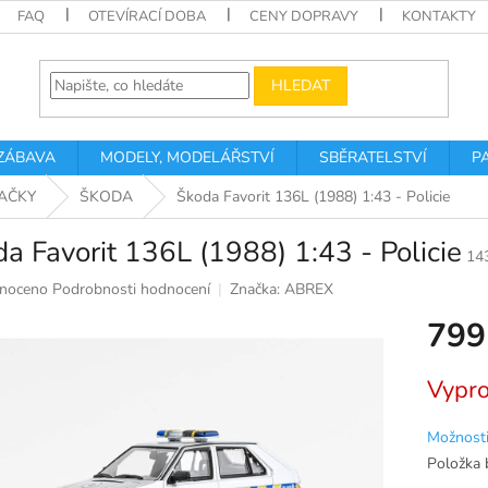
FAQ
OTEVÍRACÍ DOBA
CENY DOPRAVY
KONTAKTY
HLEDAT
 ZÁBAVA
MODELY, MODELÁŘSTVÍ
SBĚRATELSTVÍ
P
AČKY
ŠKODA
Škoda Favorit 136L (1988) 1:43 - Policie
a Favorit 136L (1988) 1:43 - Policie
14
né
noceno
Podrobnosti hodnocení
Značka:
ABREX
ní
799
u
Měrná
Vypr
cena:
k.
Možnosti
Položka 