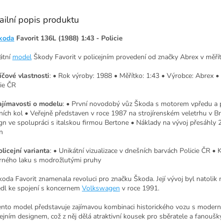
ailní popis produktu
koda
Favorit 136L (1988) 1:43 - Policie
átní
model
Škody Favorit v policejním provedení od značky Abrex v měřít
íčové vlastnosti
: • Rok výroby: 1988 • Měřítko: 1:43 • Výrobce: Abrex •
cie ČR
ajímavosti o modelu
: • První novodobý vůz Škoda s motorem vpředu 
ních kol • Veřejně představen v roce 1987 na strojírenském veletrhu v B
gn ve spolupráci s italskou firmou Bertone • Náklady na vývoj přesáhly 2
n
olicejní varianta
: • Unikátní vizualizace v dnešních barvách Policie ČR •
brného laku s modrožlutými pruhy
koda Favorit znamenala revoluci pro značku Škoda. Její vývoj byl natolik 
edl ke spojení s koncernem
Volkswagen
v roce 1991.
Tento model představuje zajímavou kombinaci historického vozu s moder
cejním designem, což z něj dělá atraktivní kousek pro sběratele a fanoušk