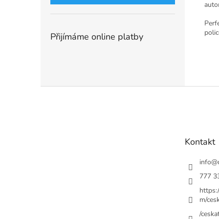
autom
Perf
polic
Přijímáme online platby
Z
á
p
a
t
Kontakt
í
info
@
777 3
https
m/cesk
/ceskat