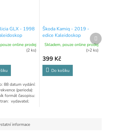
licia GLX - 1998
Škoda Kamiq - 2019 -
Kaleidoskop
edice Kaleidoskop
Další
produkt
 vozů Škoda - 88
slavných vozů Škoda - 53
pouze online prodej
Skladem, pouze online prodej
(2 ks)
(>2 ks)
399 Kč
šíku
Do košíku
lo: 88 datum vydání:
rekvence (perioda):
ník formát časopisu:
tran: vydavatel:
i
statní informace