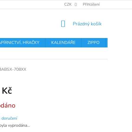
OBCHODNÍ PODMÍNKY
PODMÍNKY OCHRANY OSOBNÍCH ÚDA
CZK
Přihlášení
NÁKUPNÍ
Prázdný košík
KOŠÍK
APÍRNICTVÍ, HRAČKY
KALENDÁŘE
ZIPPO
Obchodní 
3ABSX-708XX
 Kč
odáno
 doručení
byla vyprodána…