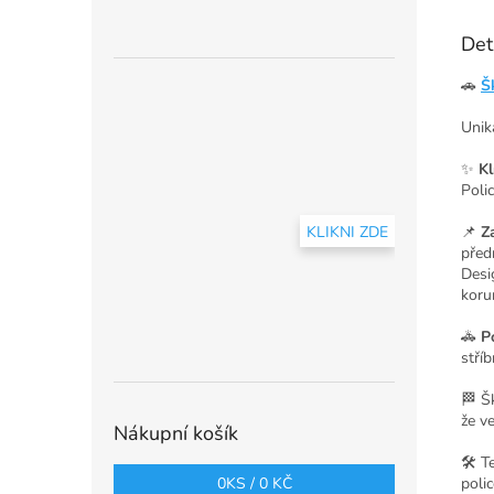
Det
🚗
Š
Unik
✨
Kl
Poli
KLIKNI ZDE
📌
Z
před
Desi
koru
🚓
P
stří
🏁 Š
že v
Nákupní košík
🛠️ 
poli
0
KS /
0 KČ