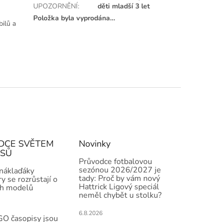
UPOZORNĚNÍ
:
děti mladší 3 let
Položka byla vyprodána…
bilů a
DCE SVĚTEM
Novinky
ISŮ
Průvodce fotbalovou
sezónou 2026/2027 je
 náklaďáky
tady: Proč by vám nový
y se rozrůstají o
Hattrick Ligový speciál
h modelů
neměl chybět u stolku?
6.8.2026
O časopisy jsou