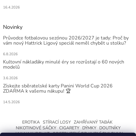
16.4.2026
Novinky
Průvodce fotbalovou sezónou 2026/2027 je tady: Proč by
vám nový Hattrick Ligový speciál neměl chybět u stolku?
6.8.2026
Kultovní náklaďáky minulé éry se rozrůstají o 60 nových
modelů
3.6.2026
Získejte sběratelské karty Panini World Cup 2026
ZDARMA k vašemu nákupu! 🏆
14.5.2026
EROTIKA
STÍRACÍ LOSY
ZAHŘÍVANÝ TABÁK
NIKOTINOVÉ SÁČKY
CIGARETY
DÝMKY
DOUTNÍKY
JAK NAKUPOVAT
ODSTOUPENÍ OD KUPNÍ SMLOUVY