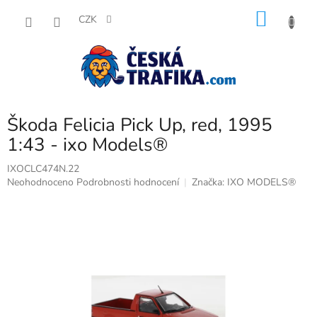
Přejít
NÁKU
na
CZK
obsah
KOŠÍK
Škoda Felicia Pick Up, red, 1995
1:43 - ixo Models®
IXOCLC474N.22
Průměrné
Neohodnoceno
Podrobnosti hodnocení
Značka:
IXO MODELS®
hodnocení
produktu
je
0,0
z
5
hvězdiček.