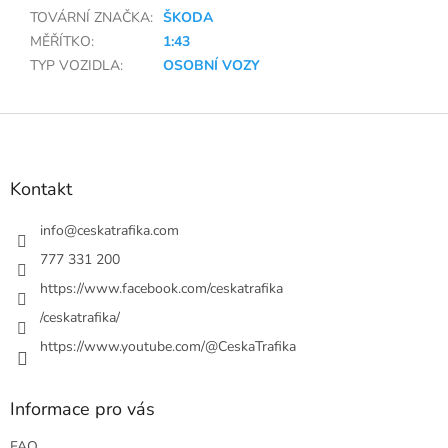
TOVÁRNÍ ZNAČKA
:
ŠKODA
MĚŘÍTKO
:
1:43
TYP VOZIDLA
:
OSOBNÍ VOZY
Z
á
p
a
Kontakt
t
í
info
@
ceskatrafika.com
777 331 200
https://www.facebook.com/ceskatrafika
/ceskatrafika/
https://www.youtube.com/@CeskaTrafika
Informace pro vás
FAQ