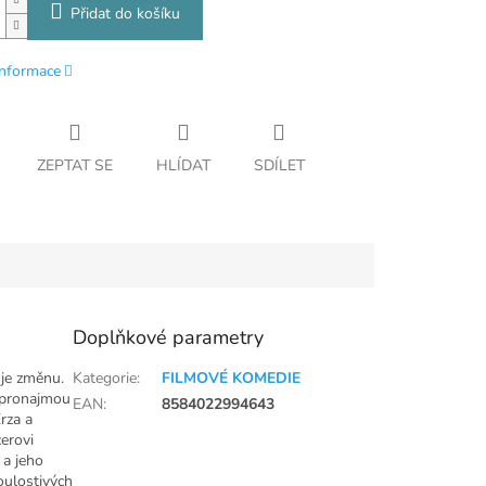
Přidat do košíku
informace
ZEPTAT SE
HLÍDAT
SDÍLET
Doplňkové parametry
uje změnu.
Kategorie
:
FILMOVÉ KOMEDIE
u pronajmou
EAN
:
8584022994643
rza a
cerovi
 a jeho
oulostivých