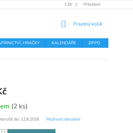
OBCHODNÍ PODMÍNKY
PODMÍNKY OCHRANY OSOBNÍCH ÚDA
CZK
Přihlášení
NÁKUPNÍ
Prázdný košík
KOŠÍK
APÍRNICTVÍ, HRAČKY
KALENDÁŘE
ZIPPO
Obchodní 
Kč
dem
(2 ks)
oručit do:
12.8.2026
Možnosti doručení