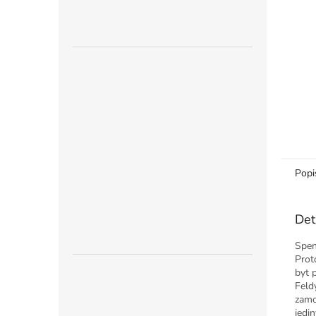
n
e
l
Popi
Det
Spen
Prot
byt 
Feld
zamo
jedi