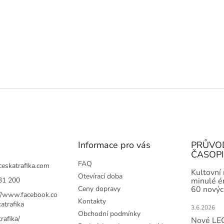
Informace pro vás
PRŮVO
ČASOP
FAQ
ceskatrafika.com
Kultovní
Otevírací doba
31 200
minulé ér
Ceny dopravy
60 novýc
://www.facebook.co
Kontakty
atrafika
3.6.2026
Obchodní podmínky
rafika/
Nové LEG