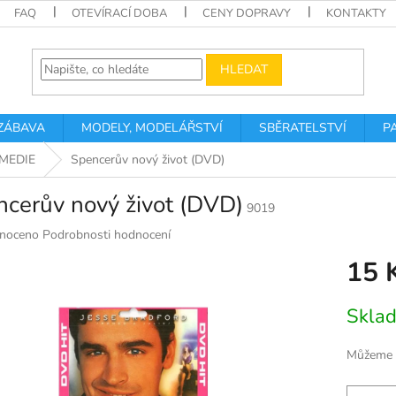
FAQ
OTEVÍRACÍ DOBA
CENY DOPRAVY
KONTAKTY
HLEDAT
 ZÁBAVA
MODELY, MODELÁŘSTVÍ
SBĚRATELSTVÍ
P
MEDIE
Spencerův nový život (DVD)
cerův nový život (DVD)
9019
né
noceno
Podrobnosti hodnocení
ní
15 
u
Měrná
Skla
cena:
k.
Můžeme d