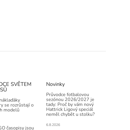
DCE SVĚTEM
Novinky
ISŮ
Průvodce fotbalovou
sezónou 2026/2027 je
 náklaďáky
tady: Proč by vám nový
y se rozrůstají o
Hattrick Ligový speciál
h modelů
neměl chybět u stolku?
6.8.2026
O časopisy jsou