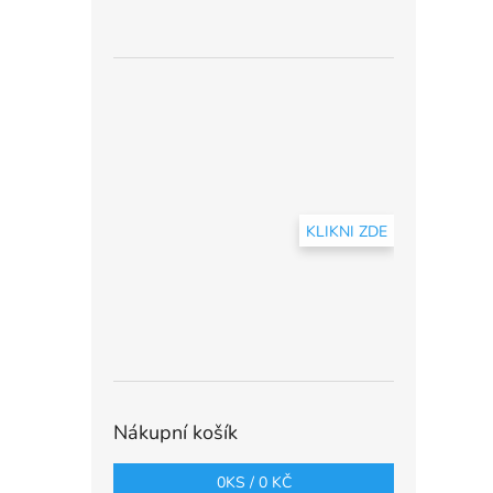
KLIKNI ZDE
Nákupní košík
0
KS /
0 KČ