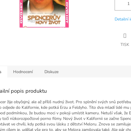
Detailní 
TISK
s
Hodnocení
Diskuze
ailní popis produktu
cer žije obyčejný, ale až příliš nudný život. Pro splnění svých snů potřeb
o odjede do Kalifornie, kde potká Erzu a Feldyho. Tito dva mladí lidé m
pod podmínkou, že budou moci v pokoji umístit kameru. Netuší však, že E
y točí nízkorozpočtové porno filmy. Nový život v Kalifornii se začne Spen
távat ve chvíli, kdy potká svou lásku z dětství Meloru. Znova se zamiluje
ným cílem je, udělat vše pro to, aby se Melora zamilovala také. Ale pár ch