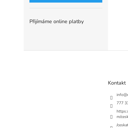
Přijímáme online platby
Z
á
p
a
t
Kontakt
í
info
@
777 3
https
m/cesk
/ceskat