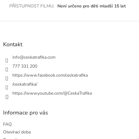
PŘÍSTUPNOST FILMU
:
Není určeno pro děti mladší 15 let
Z
á
p
a
Kontakt
t
í
info
@
ceskatrafika.com
777 331 200
https://www.facebook.com/ceskatrafika
/ceskatrafika/
https://www.youtube.com/@CeskaTrafika
Informace pro vás
FAQ
Otevírací doba