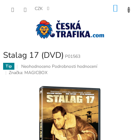
Přejít
NÁKU
na
CZK
obsah
KOŠÍK
Stalag 17 (DVD)
P01563
Průměrné
Neohodnoceno
Podrobnosti hodnocení
Tip
hodnocení
Značka:
MAGICBOX
produktu
je
0,0
z
5
hvězdiček.