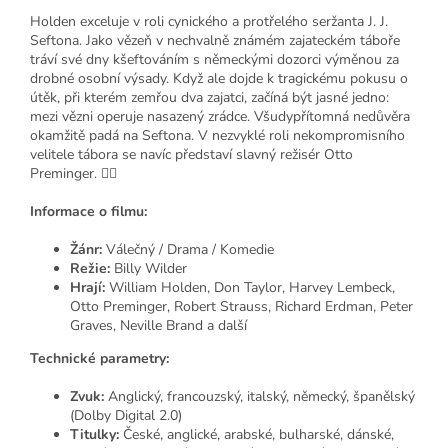
Holden exceluje v roli cynického a protřelého seržanta J. J.
Seftona. Jako vězeň v nechvalně známém zajateckém táboře
tráví své dny kšeftováním s německými dozorci výměnou za
drobné osobní výsady. Když ale dojde k tragickému pokusu o
útěk, při kterém zemřou dva zajatci, začíná být jasné jedno:
mezi vězni operuje nasazený zrádce. Všudypřítomná nedůvěra
okamžitě padá na Seftona. V nezvyklé roli nekompromisního
velitele tábora se navíc představí slavný režisér Otto
Preminger. 🕵️‍♂️
Informace o filmu:
Žánr:
Válečný / Drama / Komedie
Režie:
Billy Wilder
Hrají:
William Holden, Don Taylor, Harvey Lembeck,
Otto Preminger, Robert Strauss, Richard Erdman, Peter
Graves, Neville Brand a další
Technické parametry:
Zvuk:
Anglický, francouzský, italský, německý, španělský
(Dolby Digital 2.0)
Titulky:
České, anglické, arabské, bulharské, dánské,