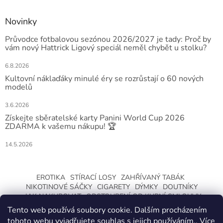
Novinky
Průvodce fotbalovou sezónou 2026/2027 je tady: Proč by
vám nový Hattrick Ligový speciál neměl chybět u stolku?
6.8.2026
Kultovní náklaďáky minulé éry se rozrůstají o 60 nových
modelů
3.6.2026
Získejte sběratelské karty Panini World Cup 2026
ZDARMA k vašemu nákupu! 🏆
14.5.2026
EROTIKA
STÍRACÍ LOSY
ZAHŘÍVANÝ TABÁK
NIKOTINOVÉ SÁČKY
CIGARETY
DÝMKY
DOUTNÍKY
JAK NAKUPOVAT
ODSTOUPENÍ OD KUPNÍ SMLOUVY
Tento web používá soubory cookie. Dalším procházením
tohoto webu vyjadřujete souhlas s jejich používáním.. Více