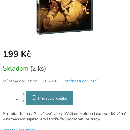
199 Kč
Měrná
Skladem
(2 ks)
cena:
Můžeme doručit do:
11.8.2026
Možnosti doručení
Přidat do košíku
Strhující drama z 2. světové války. William Holden jako cynický vězeň
v německém zajateckém táboře čelí podezření ze zrady.