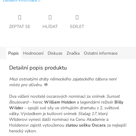
Detailní informace
ZEPTAT SE
HLÍDAT
SDÍLET
Popis
Hodnocení
Diskuze
Značka
Ostatní informace
Detailní popis produktu
Mezi ostnatými dráty německého zajateckého tábora není
místo pro důvěru.
🪖
Dva vážení nositelé oscarových nominací za snímek
Sunset
Boulevard
– herec
William Holden
a legendární režisér
Billy
Wilder
– spojili své síly ve strhujícím dramatu z 2. světové
války. Výsledkem je kultovní snímek
Stalag 17
, který
Wilderovi vynesl další nominaci na Cenu Akademie a
Holdenovi zajistil vytouženou
zlatou sošku Oscara
za nejlepší
herecký výkon.