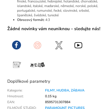
finské, francouzské, hebrejské, holandské, chorvatské,
islandské, italské, maďarské, německé, norské, polské,
portugalské, rumunské, řecké, slovinské, srbské,
španělské, švédské, turecké
Obrazový formát:
4:3
Žádné novinky vám neuniknou – sledujte nás!
Doplňkové parametry
Kategorie
:
FILMY, HUDBA, ZÁBAVA
Hmotnost
:
0.15 kg
EAN
:
8595731307884
FILMOVÉ STUDIO
:
PARAMOUNT PICTURES