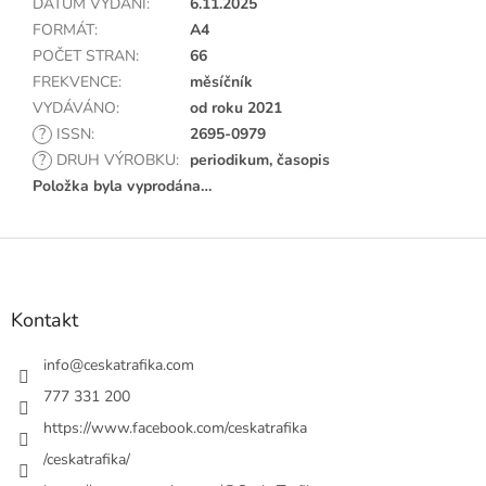
DATUM VYDÁNÍ
:
6.11.2025
FORMÁT
:
A4
POČET STRAN
:
66
FREKVENCE
:
měsíčník
VYDÁVÁNO
:
od roku 2021
?
ISSN
:
2695-0979
?
DRUH VÝROBKU
:
periodikum, časopis
Položka byla vyprodána…
Z
á
p
a
Kontakt
t
í
info
@
ceskatrafika.com
777 331 200
https://www.facebook.com/ceskatrafika
/ceskatrafika/