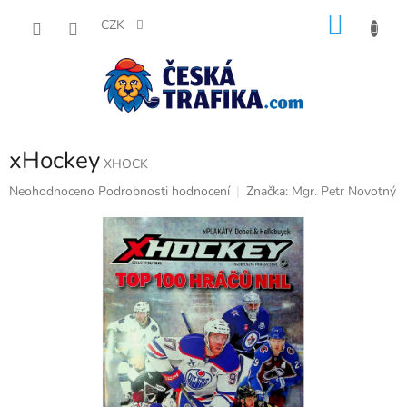
Přejít
NÁKU
na
CZK
obsah
KOŠÍK
xHockey
XHOCK
Průměrné
Neohodnoceno
Podrobnosti hodnocení
Značka:
Mgr. Petr Novotný
hodnocení
produktu
je
0,0
z
5
hvězdiček.