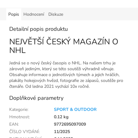
Popis
Hodnocení
Diskuze
Detailní popis produktu
NEJVĚTŠÍ ČESKÝ MAGAZÍN O
NHL
Jedná se o nový český časopis o NHL. Na našem trhu je
zároveň jediným, který se této soutěži výhradně věnuje.
Obsahuje informace o jednotlivých týmech a jejich hráčích,
plakáty hokejových hvězd, fotografie ze zápasů, soutěže pro
čtenáře. Od ledna 2021 vychází 10x ročně.
Doplňkové parametry
Kategorie
:
SPORT & OUTDOOR
Hmotnost
:
0.12 kg
EAN
:
9772695097009
ČÍSLO VYDÁNÍ
:
11/2025