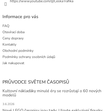
https://www.youtube.com/@CeskaTrafika
Informace pro vás
FAQ
Otevírací doba
Ceny dopravy
Kontakty
Obchodní podmínky
Podmínky ochrany osobních údajů
Jak nakupovat
PRŮVODCE SVĚTEM ČASOPISŮ
Kultovní náklaďáky minulé éry se rozrůstají o 60 nových
modelů
3.6.2026
Nové LEGO časopisy jsou tady: Ulovte exkluzivní figurky