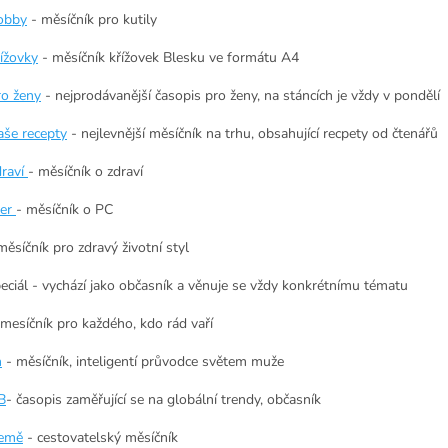
obby
- měsíčník pro kutily
řížovky
- měsíčník křížovek Blesku ve formátu A4
ro ženy
- nejprodávanější časopis pro ženy, na stáncích je vždy v pondělí
aše recepty
- nejlevnější měsíčník na trhu, obsahující recpety od čtenářů
draví
- měsíčník o zdraví
er
- měsíčník o PC
měsíčník pro zdravý životní styl
peciál - vychází jako občasník a věnuje se vždy konkrétnímu tématu
 mesíčník pro každého, kdo rád vaří
n
- měsíčník, inteligentí průvodce světem muže
B
- časopis zaměřující se na globální trendy, občasník
země
- cestovatelský měsíčník