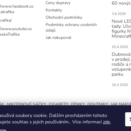
Ceny dopravy
60 novýc
://www.facebook.co
Kontakty
atrafika
3.6.2026
Obchodní podmínky
rafika/
Nové LEG
Podmínky ochrany osobních
tady: Ulo
://www.youtube.co
údajů
figurky N
skaTrafika
Minecraft
Jak nakupovat
20.4.2026
Dubnová 
v prodeji.
rodiče a 
vstupenk
parku
16.4.2026
ÁK
NIKOTINOVÉ SÁČKY
CIGARETY
DÝMKY
DOUTNÍKY
JAK NAK
oužívá soubory cookie. Dalším procházením tohoto
jete souhlas s jejich používáním.. Více informací
zde
.