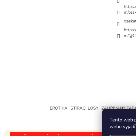
https
m/cesk
/ceskat
https
m/@Ce
EROTIKA
STÍRACÍ LOSY
ZAHŘÍVANÝ TAB
Tento web p
webu vyjadřu