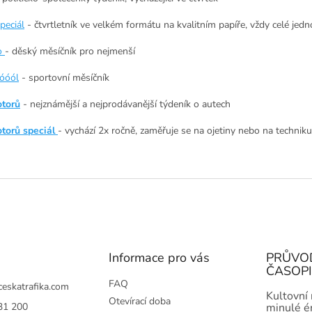
peciál
- čtvrtletník ve velkém formátu na kvalitním papíře, vždy celé je
o
- děský měsíčník pro nejmenší
óóól
- sportovní měsíčník
otorů
- nejznámější a nejprodávanější týdeník o autech
torů speciál
- vychází 2x ročně, zaměřuje se na ojetiny nebo na techniku
Informace pro vás
PRŮVO
ČASOP
FAQ
ceskatrafika.com
Kultovní
Otevírací doba
31 200
minulé ér