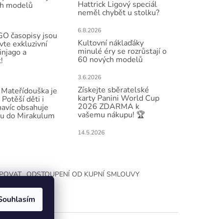
Hattrick Ligový speciál
h modelů
neměl chybět u stolku?
6.8.2026
O časopisy jsou
Kultovní náklaďáky
vte exkluzivní
minulé éry se rozrůstají o
injago a
60 nových modelů
!
3.6.2026
Získejte sběratelské
Mateřídouška je
karty Panini World Cup
 Potěší děti i
2026 ZDARMA k
navíc obsahuje
vašemu nákupu! 🏆
u do Mirakulum
14.5.2026
UPOVAT
ODSTOUPENÍ OD KUPNÍ SMLOUVY
Souhlasím