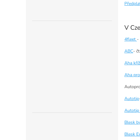
n
Předpla
e
l
V Cze
4fleet
-
ABC
- č
Aha kří
Aha pro
Autopro
Autotip
Autotip 
Blesk b
Blesk Ex