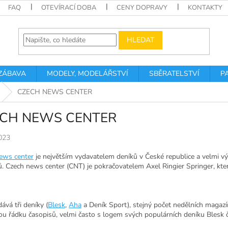
FAQ
OTEVÍRACÍ DOBA
CENY DOPRAVY
KONTAKTY
HLEDAT
 ZÁBAVA
MODELY, MODELÁŘSTVÍ
SBĚRATELSTVÍ
P
CZECH NEWS CENTER
CH NEWS CENTER
023
ews center
je největším vydavatelem deníků v České republice a velmi
ů. Czech news center (CNT) je pokračovatelem Axel Ringier Springer, kte
ává tři deníky (
Blesk
,
Aha
a Deník Sport), stejný počet nedělních magaz
ou řádku časopisů, velmi často s logem svých populárních deníku Blesk č