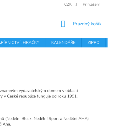
OBCHODNÍ PODMÍNKY
PODMÍNKY OCHRANY OSOBNÍCH ÚDA
CZK
Přihlášení
NÁKUPNÍ
Prázdný košík
KOŠÍK
APÍRNICTVÍ, HRAČKY
KALENDÁŘE
ZIPPO
Obchodní 
 významným vydavatelským domem v oblasti
rý v České republice funguje od roku 1991.
ínů (Nedělní Blesk, Nedělní Sport a Nedělní AHA)
i Aha.