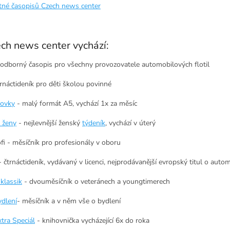
tné časopisů Czech news center
ch news center vychází:
 odborný časopis pro všechny provozovatele automobilových flotil
trnáctideník pro děti školou povinné
žovky
- malý formát A5, vychází 1x za měsíc
 ženy
- nejlevnější ženský
týdeník
, vychází v úterý
fi - měsíčník pro profesionály v oboru
- čtrnáctideník, vydávaný v licenci, nejprodávanější evropský titul o auto
klassik
- dvouměsíčník o veteránech a youngtimerech
ydlení
- měsíčník a v něm vše o bydlení
tra Speciál
- knihovnička vycházející 6x do roka