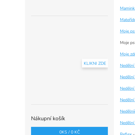
Mamin
Mateříd
Moje ps
Moje ps
Moje zd
KLIKNI ZDE
Nedělní
Nedělní
Nedělní
Nedělní
Nedělní
Nákupní košík
Nedělní
0
KS /
0 KČ
Reflex
-