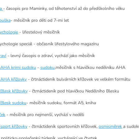
ka
- časopis pro Maminky, od těhotenství až do předškolního věku
ouška
- měsíčník pro děti od 7-mi let
ychologie
- lifestelový měsíčník
ychologie speciál - občasník lifestylového magazínu
raví
- levný časopis o zdraví, vychází jako měsíčník
 AHA krimi sudoku
-
sudoku
,měsíčník s hlavičkou nedělníku AHA
 AHA křížovky
- črtnáctideník bulvárních křížovek ve velkém formátu
 Blesk křížovky
- čtrnáctideník pod hlavičkou Nedělního Blesku
 Blesk sudoku
- měsíčník sudoku, formát A5, kniha
ček
- měsíčník pro nejmenší, vychází v neděli
 sport křížovky
- čtrnáctideník sportovních křížovek,
osmisměrek
a sudok
 politicko-společenký týdeník, vycházející ve čtvrtek