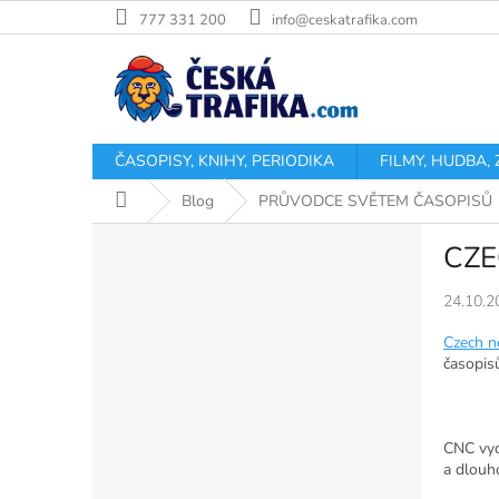
Přejít
777 331 200
info@ceskatrafika.com
na
obsah
ČASOPISY, KNIHY, PERIODIKA
FILMY, HUDBA,
Domů
Blog
PRŮVODCE SVĚTEM ČASOPISŮ
P
CZE
o
s
24.10.2
t
r
Czech n
a
časopis
n
n
í
CNC vyd
p
a dlouh
a