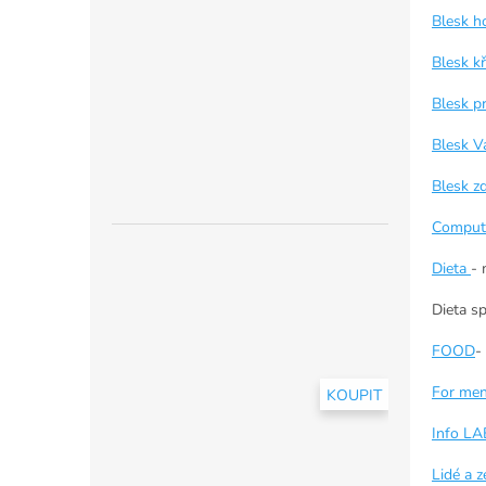
Blesk h
Blesk k
Blesk p
Blesk V
Blesk z
Comput
Dieta
- 
Dieta s
FOOD
-
For me
KOUPIT
Info LA
Lidé a 