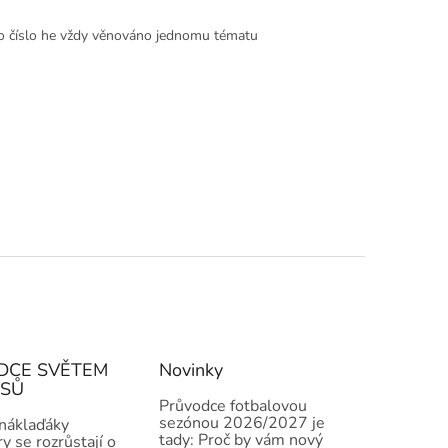
dno číslo he vždy věnováno jednomu tématu
DCE SVĚTEM
Novinky
ISŮ
Průvodce fotbalovou
sezónou 2026/2027 je
 náklaďáky
tady: Proč by vám nový
y se rozrůstají o