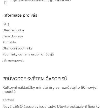
ý
https://www.youtube.com/@CeskaTrafika
p
i
s
Informace pro vás
u
FAQ
Otevírací doba
Ceny dopravy
Kontakty
Obchodní podmínky
Podmínky ochrany osobních údajů
Jak nakupovat
PRŮVODCE SVĚTEM ČASOPISŮ
Kultovní náklaďáky minulé éry se rozrůstají o 60 nových
modelů
3.6.2026
Nové LEGO časopisy jsou tady: Ulovte exkluzivní figurky