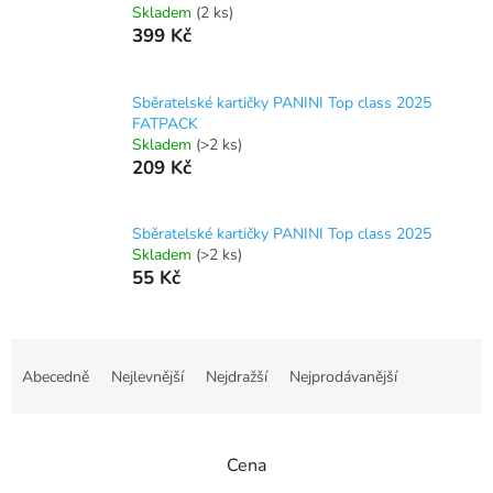
Skladem
(2 ks)
399 Kč
Sběratelské kartičky PANINI Top class 2025
FATPACK
Skladem
(>2 ks)
209 Kč
Sběratelské kartičky PANINI Top class 2025
Skladem
(>2 ks)
55 Kč
Ř
a
Abecedně
Nejlevnější
Nejdražší
Nejprodávanější
z
e
n
Cena
í