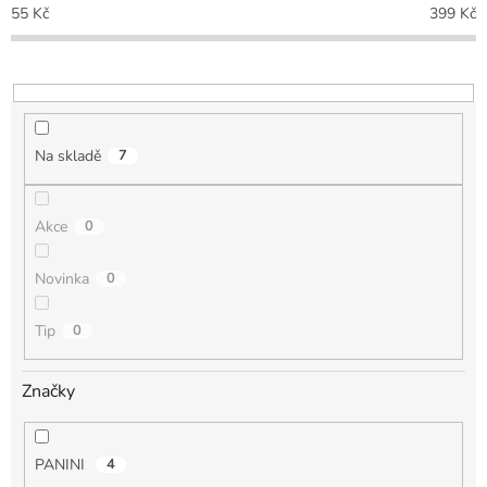
p
55
Kč
399
Kč
r
o
d
u
k
t
Na skladě
7
ů
Akce
0
Novinka
0
Tip
0
Značky
PANINI
4