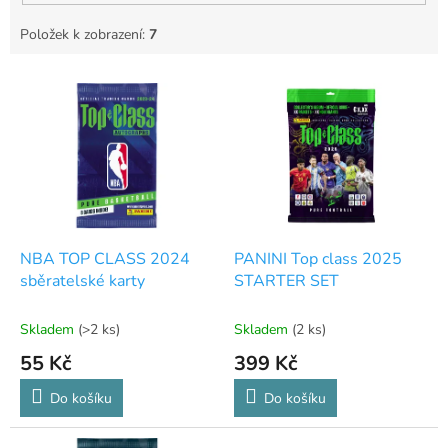
Položek k zobrazení:
7
V
ý
p
i
s
p
r
o
d
NBA TOP CLASS 2024
PANINI Top class 2025
u
sběratelské karty
STARTER SET
k
t
Skladem
(>2 ks)
Skladem
(2 ks)
ů
55 Kč
399 Kč
Do košíku
Do košíku