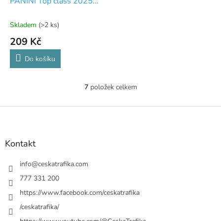
PANINI Top class 2025
FATPACK
Skladem
(>2 ks)
209 Kč
Do košíku
7
položek celkem
O
v
l
Z
á
á
d
p
a
a
Kontakt
c
t
í
í
info
@
ceskatrafika.com
p
r
777 331 200
v
https://www.facebook.com/ceskatrafika
k
y
/ceskatrafika/
v