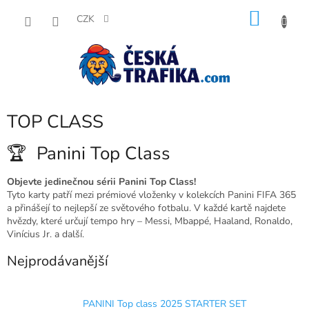
Přejít
NÁKU
na
CZK
obsah
KOŠÍK
TOP CLASS
🏆 Panini Top Class
Objevte jedinečnou sérii Panini Top Class!
Tyto karty patří mezi prémiové vloženky v kolekcích Panini FIFA 365
a přinášejí to nejlepší ze světového fotbalu. V každé kartě najdete
hvězdy, které určují tempo hry – Messi, Mbappé, Haaland, Ronaldo,
Vinícius Jr. a další.
Nejprodávanější
PANINI Top class 2025 STARTER SET