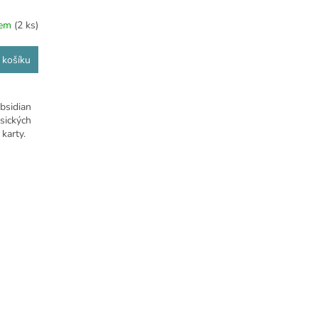
dem
(2 ks)
 košíku
bsidian
sických
karty.