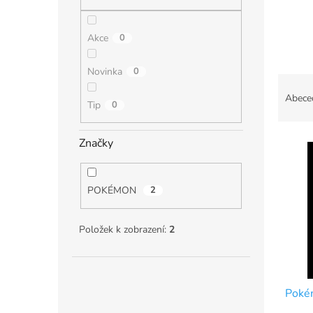
n
e
l
Akce
0
Novinka
0
Ř
a
Abece
Tip
0
z
e
V
n
Značky
ý
í
p
p
i
r
POKÉMON
2
s
o
p
d
Položek k zobrazení:
2
r
u
o
k
d
t
u
ů
Poké
k
t