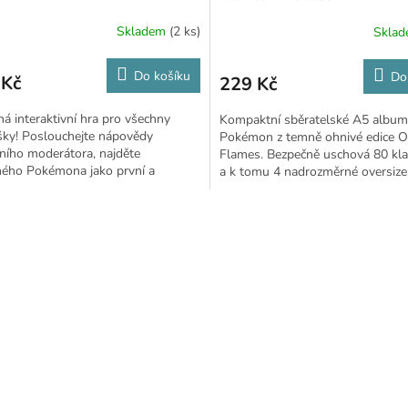
Skladem
(2 ks)
Skla
Do košíku
Do
 Kč
229 Kč
á interaktivní hra pro všechny
Kompaktní sběratelské A5 album
šky! Poslouchejte nápovědy
Pokémon z temně ohnivé edice O
lního moderátora, najděte
Flames. Bezpečně uschová 80 kla
ného Pokémona jako první a
a k tomu 4 nadrozměrné oversize 
e, že jste expert.
O
v
l
á
d
a
c
í
p
r
v
k