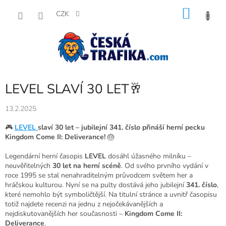
Přejít
NÁKU
na
CZK
obsah
KOŠÍK
LEVEL SLAVÍ 30 LET🥂
13.2.2025
🎮
LEVEL
slaví 30 let – jubilejní 341. číslo přináší herní pecku
Kingdom Come II: Deliverance!
🎂
Legendární herní časopis
LEVEL
dosáhl úžasného milníku –
neuvěřitelných
30 let na herní scéně
. Od svého prvního vydání v
roce 1995 se stal nenahraditelným průvodcem světem her a
hráčskou kulturou. Nyní se na pulty dostává jeho jubilejní
341. číslo
,
které nemohlo být symboličtější. Na titulní stránce a uvnitř časopisu
totiž najdete recenzi na jednu z nejočekávanějších a
nejdiskutovanějších her současnosti –
Kingdom Come II:
Deliverance
.