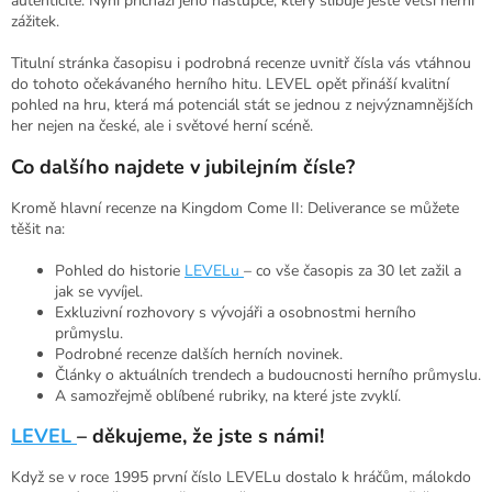
autenticitě. Nyní přichází jeho nástupce, který slibuje ještě větší herní
zážitek.
Titulní stránka časopisu i podrobná recenze uvnitř čísla vás vtáhnou
do tohoto očekávaného herního hitu. LEVEL opět přináší kvalitní
pohled na hru, která má potenciál stát se jednou z nejvýznamnějších
her nejen na české, ale i světové herní scéně.
Co dalšího najdete v jubilejním čísle?
Kromě hlavní recenze na Kingdom Come II: Deliverance se můžete
těšit na:
Pohled do historie
LEVELu
– co vše časopis za 30 let zažil a
jak se vyvíjel.
Exkluzivní rozhovory s vývojáři a osobnostmi herního
průmyslu.
Podrobné recenze dalších herních novinek.
Články o aktuálních trendech a budoucnosti herního průmyslu.
A samozřejmě oblíbené rubriky, na které jste zvyklí.
LEVEL
– děkujeme, že jste s námi!
Když se v roce 1995 první číslo LEVELu dostalo k hráčům, málokdo