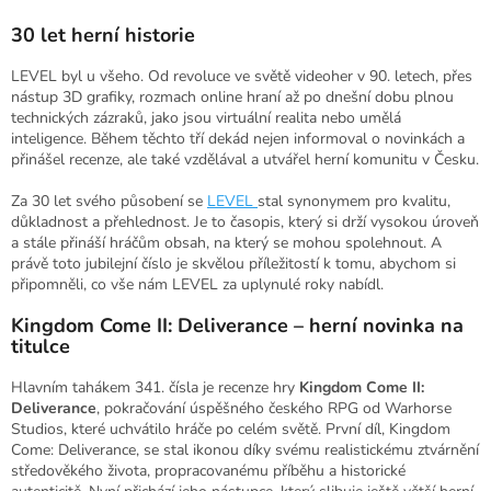
30 let herní historie
LEVEL byl u všeho. Od revoluce ve světě videoher v 90. letech, přes
nástup 3D grafiky, rozmach online hraní až po dnešní dobu plnou
technických zázraků, jako jsou virtuální realita nebo umělá
inteligence. Během těchto tří dekád nejen informoval o novinkách a
přinášel recenze, ale také vzdělával a utvářel herní komunitu v Česku.
Za 30 let svého působení se
LEVEL
stal synonymem pro kvalitu,
důkladnost a přehlednost. Je to časopis, který si drží vysokou úroveň
a stále přináší hráčům obsah, na který se mohou spolehnout. A
právě toto jubilejní číslo je skvělou příležitostí k tomu, abychom si
připomněli, co vše nám LEVEL za uplynulé roky nabídl.
Kingdom Come II: Deliverance – herní novinka na
titulce
Hlavním tahákem 341. čísla je recenze hry
Kingdom Come II:
Deliverance
, pokračování úspěšného českého RPG od Warhorse
Studios, které uchvátilo hráče po celém světě. První díl, Kingdom
Come: Deliverance, se stal ikonou díky svému realistickému ztvárnění
středověkého života, propracovanému příběhu a historické