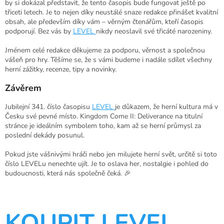
by si dokázal představit, že tento časopis bude fungovat ještě po
třiceti letech. Je to nejen díky neustálé snaze redakce přinášet kvalitní
obsah, ale především díky vám – věrným čtenářům, kteří časopis
podporují. Bez vás by
LEVEL
nikdy neoslavil své třicáté narozeniny.
Jménem celé redakce děkujeme za podporu, věrnost a společnou
vášeň pro hry. Těšíme se, že s vámi budeme i nadále sdílet všechny
herní zážitky, recenze, tipy a novinky.
Závěrem
Jubilejní 341. číslo časopisu
LEVEL
je důkazem, že herní kultura má v
Česku své pevné místo. Kingdom Come II: Deliverance na titulní
stránce je ideálním symbolem toho, kam až se herní průmysl za
poslední dekády posunul.
Pokud jste vášnivými hráči nebo jen milujete herní svět, určitě si toto
číslo LEVELu nenechte ujít. Je to oslava her, nostalgie i pohled do
budoucnosti, která nás společně čeká. 🎉
KOUPIT LEVEL