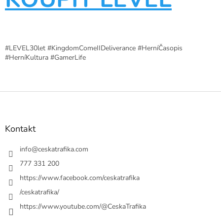
#LEVEL30let #KingdomComeIIDeliverance #HerníČasopis
#HerníKultura #GamerLife
Z
á
p
a
Kontakt
t
í
info
@
ceskatrafika.com
777 331 200
https://www.facebook.com/ceskatrafika
/ceskatrafika/
https://www.youtube.com/@CeskaTrafika