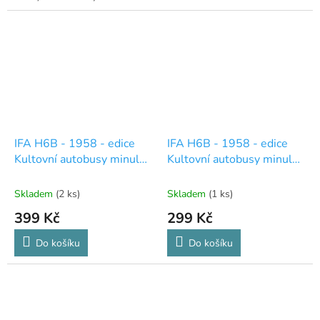
automobily od DeAgostini.
IFA H6B - 1958 - edice
IFA H6B - 1958 - edice
Kultovní autobusy minulé
Kultovní autobusy minulé
éry 14
éry 14 - BEZ ČASOPISU
Skladem
(2 ks)
Skladem
(1 ks)
399 Kč
299 Kč
Do košíku
Do košíku