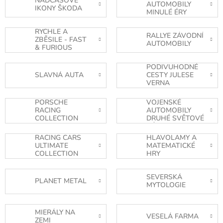
NADČASOVÉ
AUTOMOBILY
IKONY ŠKODA
MINULÉ ÉRY
RYCHLE A
RALLYE ZÁVODNÍ
ZBĚSILE - FAST
AUTOMOBILY
& FURIOUS
PODIVUHODNÉ
SLAVNÁ AUTA
CESTY JULESE
VERNA
PORSCHE
VOJENSKÉ
RACING
AUTOMOBILY
COLLECTION
DRUHÉ SVĚTOVÉ
VÁLKY
RACING CARS
HLAVOLAMY A
ULTIMATE
MATEMATICKÉ
COLLECTION
HRY
SEVERSKÁ
PLANET METAL
MYTOLOGIE
MIERÁLY NA
VESELÁ FARMA
ZEMI