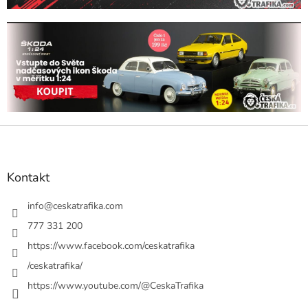
Z
á
p
a
Kontakt
t
í
info
@
ceskatrafika.com
777 331 200
https://www.facebook.com/ceskatrafika
/ceskatrafika/
https://www.youtube.com/@CeskaTrafika