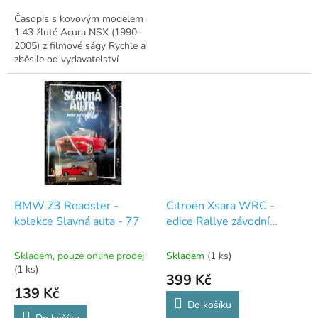
Časopis s kovovým modelem
1:43 žluté Acura NSX (1990–
2005) z filmové ságy Rychle a
zběsile od vydavatelství
DeAgostini.
BMW Z3 Roadster -
Citroën Xsara WRC -
kolekce Slavná auta - 77
edice Rallye závodní
automobily - 54
Skladem, pouze online prodej
Skladem
(1 ks)
(1 ks)
399 Kč
139 Kč
Do košíku