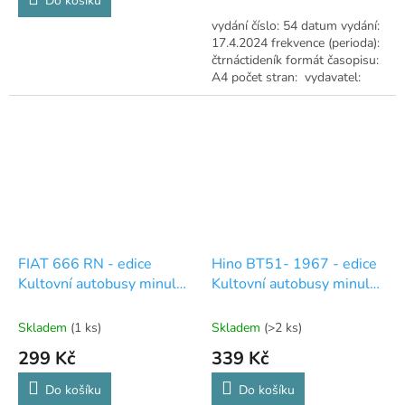
Do košíku
vydání číslo: 54 datum vydání:
17.4.2024 frekvence (perioda):
čtrnáctideník formát časopisu:
A4 počet stran: vydavatel:
DeAgostini
FIAT 666 RN - edice
Hino BT51- 1967 - edice
Kultovní autobusy minulé
Kultovní autobusy minulé
éry - BEZ ČASOPISU
éry 74
Skladem
(1 ks)
Skladem
(>2 ks)
299 Kč
339 Kč
Do košíku
Do košíku