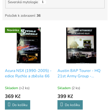
Severská mytologie
1
Položek k zobrazení:
36
V
Novinka
ý
p
i
s
p
r
o
d
Acura NSX (1990-2005) -
Austin 8AP Tourer - HQ
u
edice Rychle a zběsile 66
21st Army Group -
k
September 1944 -
t
kolekce Vojenské
Skladem
(>2 ks)
Skladem
(2 ks)
ů
automobily druhé světové
369 Kč
399 Kč
války
Do košíku
Do košíku