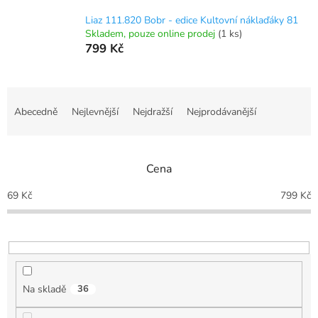
Liaz 111.820 Bobr - edice Kultovní náklaďáky 81
Skladem, pouze online prodej
(1 ks)
799 Kč
Ř
a
Abecedně
Nejlevnější
Nejdražší
Nejprodávanější
z
e
n
Cena
í
p
69
Kč
799
Kč
r
o
d
u
k
t
Na skladě
36
ů