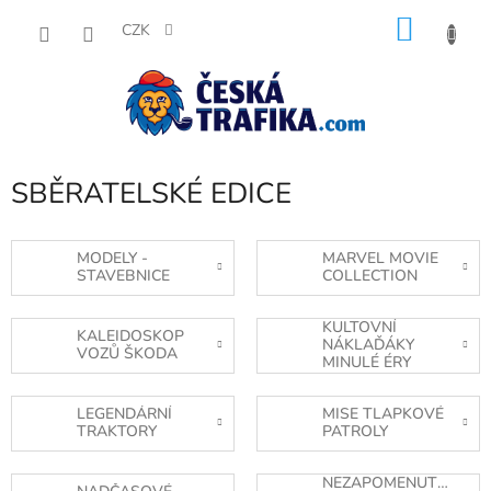
Přejít
NÁKU
na
CZK
obsah
KOŠÍK
SBĚRATELSKÉ EDICE
MODELY -
MARVEL MOVIE
STAVEBNICE
COLLECTION
KULTOVNÍ
KALEIDOSKOP
NÁKLAĎÁKY
VOZŮ ŠKODA
MINULÉ ÉRY
LEGENDÁRNÍ
MISE TLAPKOVÉ
TRAKTORY
PATROLY
NEZAPOMENUTELNÉ