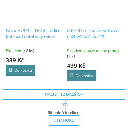
Isuzu BU04 - 1973 - edice
Jelcz 315 - edice Kultovní
Kultovní autobusy minulé
náklaďáky číslo 29
éry 71
Skladem
(>2 ks)
Skladem, pouze online prodej
(1 ks)
339 Kč
499 Kč
Do košíku
Do košíku
NAČÍST 12 DALŠÍCH
S
1
3
t
O
r
36
položek celkem
v
á
l
NAHORU
n
á
k