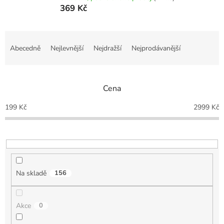
369 Kč
Ř
a
Abecedně
Nejlevnější
Nejdražší
Nejprodávanější
z
e
n
Cena
í
p
199
Kč
2999
Kč
r
o
d
u
k
t
Na skladě
156
ů
Akce
0