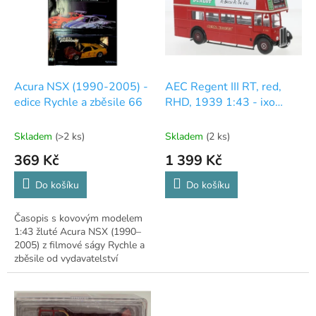
i
s
p
r
o
d
Acura NSX (1990-2005) -
AEC Regent III RT, red,
u
edice Rychle a zběsile 66
RHD, 1939 1:43 - ixo
k
Models®
t
Skladem
(>2 ks)
Skladem
(2 ks)
ů
369 Kč
1 399 Kč
Do košíku
Do košíku
Časopis s kovovým modelem
1:43 žluté Acura NSX (1990–
2005) z filmové ságy Rychle a
zběsile od vydavatelství
DeAgostini.