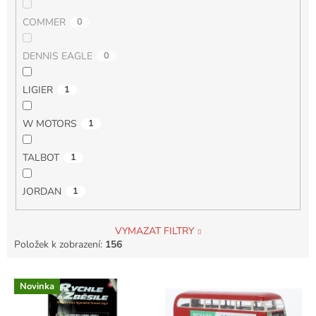
COMMER
0
DENNIS EAGLE
0
LIGIER
1
W MOTORS
1
TALBOT
1
JORDAN
1
VYMAZAT FILTRY
Položek k zobrazení:
156
V
Novinka
ý
p