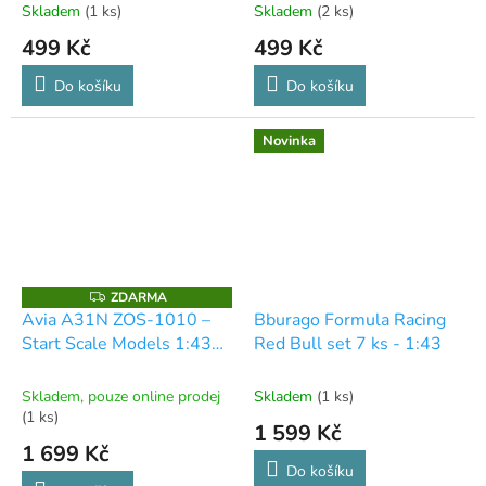
Skladem
(1 ks)
Skladem
(2 ks)
499 Kč
499 Kč
Do košíku
Do košíku
Novinka
ZDARMA
Z
D
Avia A31N ZOS-1010 –
Bburago Formula Racing
A
Start Scale Models 1:43
Red Bull set 7 ks - 1:43
R
M
(Modrá)
A
Skladem, pouze online prodej
Skladem
(1 ks)
(1 ks)
1 599 Kč
1 699 Kč
Do košíku