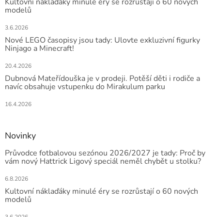
Kultovní náklaďáky minulé éry se rozrůstají o 60 nových
modelů
3.6.2026
Nové LEGO časopisy jsou tady: Ulovte exkluzivní figurky
Ninjago a Minecraft!
20.4.2026
Dubnová Mateřídouška je v prodeji. Potěší děti i rodiče a
navíc obsahuje vstupenku do Mirakulum parku
16.4.2026
Novinky
Průvodce fotbalovou sezónou 2026/2027 je tady: Proč by
vám nový Hattrick Ligový speciál neměl chybět u stolku?
6.8.2026
Kultovní náklaďáky minulé éry se rozrůstají o 60 nových
modelů
3.6.2026