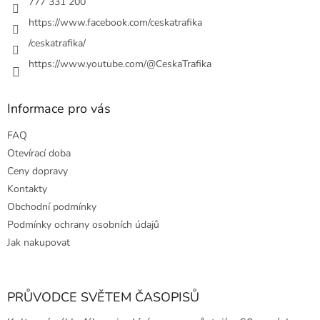
777 331 200
v
https://www.facebook.com/ceskatrafika
ý
p
/ceskatrafika/
i
https://www.youtube.com/@CeskaTrafika
s
u
Informace pro vás
FAQ
Otevírací doba
Ceny dopravy
Kontakty
Obchodní podmínky
Podmínky ochrany osobních údajů
Jak nakupovat
PRŮVODCE SVĚTEM ČASOPISŮ