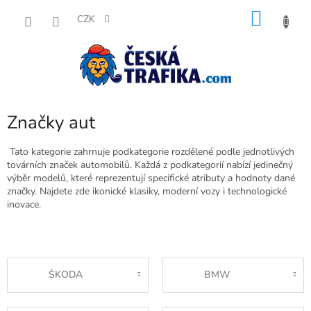
Přejít
NÁKU
na
CZK
obsah
KOŠÍK
Značky aut
Tato kategorie zahrnuje podkategorie rozdělené podle jednotlivých
továrních značek automobilů. Každá z podkategorií nabízí jedinečný
výběr modelů, které reprezentují specifické atributy a hodnoty dané
značky. Najdete zde ikonické klasiky, moderní vozy i technologické
inovace.
ŠKODA
BMW