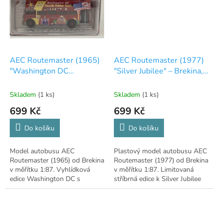
AEC Routemaster (1965)
AEC Routemaster (1977)
"Washington DC
"Silver Jubilee" – Brekina,
Sightseeing" – Brekina,
1:87
1:87
Skladem
(1 ks)
Skladem
(1 ks)
699 Kč
699 Kč
Do košíku
Do košíku
Model autobusu AEC
Plastový model autobusu AEC
Routemaster (1965) od Brekina
Routemaster (1977) od Brekina
v měřítku 1:87. Vyhlídková
v měřítku 1:87. Limitovaná
edice Washington DC s
stříbrná edice k Silver Jubilee
bohatým detailním potiskem.
Alžběty II.