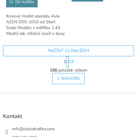
Do košíku
Kovový model speciálu Avia
A31N ZOS-1010 od Start
Scale Models v měřítku 1:43.
Modrý lak, střešní nosič s boxy
a tlampače!
NAČÍST 12 DALŠÍCH
S
1
13
t
O
r
156
položek celkem
v
á
l
NAHORU
n
á
k
o
d
v
Z
a
á
c
á
n
í
p
í
p
a
Kontakt
r
t
v
í
info
@
ceskatrafika.com
k
y