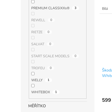
PREMIUM CLASSIXXs®
3
Bílá
REWELL
0
RIETZE
0
SALVAT
0
START SCALE MODELS
0
TROFEU
0
Škoda
Whit
WELLY
1
WHITEBOX
1
599
MĚŘÍTKO