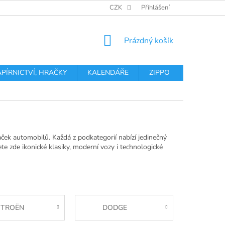
OBCHODNÍ PODMÍNKY
PODMÍNKY OCHRANY OSOBNÍCH ÚDA
CZK
Přihlášení
NÁKUPNÍ
Prázdný košík
KOŠÍK
APÍRNICTVÍ, HRAČKY
KALENDÁŘE
ZIPPO
Obchodní 
aček automobilů. Každá z podkategorií nabízí jedinečný
te zde ikonické klasiky, moderní vozy i technologické
ITROËN
DODGE