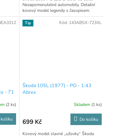
Nezapomenutelné automobily. Detailní
kovový model legendy s časopisem.
NEA3312
Kód:
143ABSX-723XL
Tip
Škoda 105L (1977) - PO - 1:43
y - 71
Abrex
dem
(2 ks)
Skladem
(1 ks)
 košíku
Do košíku
699 Kč
Kovový model slavné „užovky“ Škoda