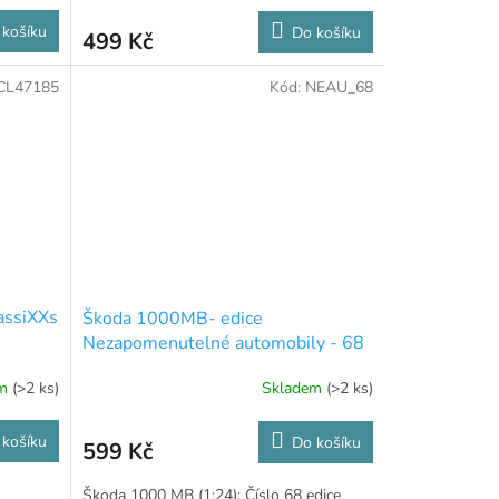
 košíku
Do košíku
499 Kč
CL47185
Kód:
NEAU_68
assiXXs
Škoda 1000MB- edice
Nezapomenutelné automobily - 68
em
(>2 ks)
Skladem
(>2 ks)
 košíku
Do košíku
599 Kč
Škoda 1000 MB (1:24): Číslo 68 edice