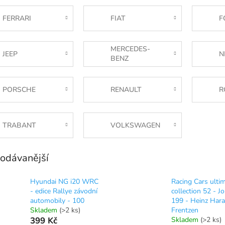
FERRARI
FIAT
F
MERCEDES-
JEEP
N
BENZ
PORSCHE
RENAULT
R
TRABANT
VOLKSWAGEN
odávanější
Hyundai NG i20 WRC
Racing Cars ulti
- edice Rallye závodní
collection 52 - J
automobily - 100
199 - Heinz Hara
Skladem
(>2 ks)
Frentzen
399 Kč
Skladem
(>2 ks)