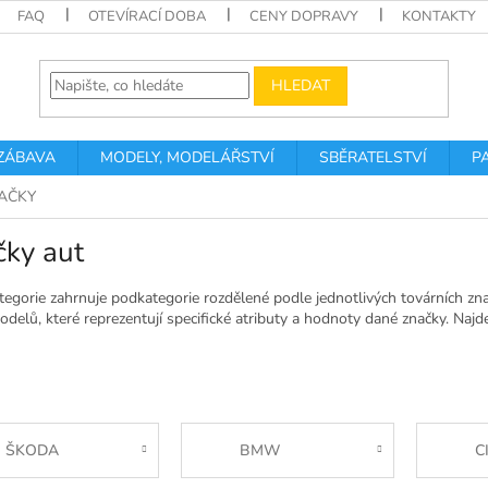
FAQ
OTEVÍRACÍ DOBA
CENY DOPRAVY
KONTAKTY
HLEDAT
 ZÁBAVA
MODELY, MODELÁŘSTVÍ
SBĚRATELSTVÍ
P
AČKY
čky aut
tegorie zahrnuje podkategorie rozdělené podle jednotlivých továrních zn
delů, které reprezentují specifické atributy a hodnoty dané značky. Najde
ŠKODA
BMW
C