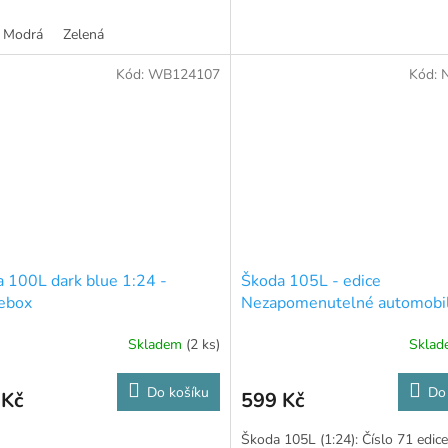
Modrá
Zelená
Kód:
WB124107
Kód:
 100L dark blue 1:24 -
Škoda 105L - edice
ebox
Nezapomenutelné automobil
Skladem
(2 ks)
Skla
Do košíku
Do
 Kč
599 Kč
Škoda 105L (1:24): Číslo 71 edice