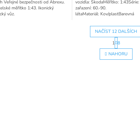
h Veřejné bezpečnosti od Abrexu.
vozidla: ŠkodaMěřítko: 1:43Série:
elské měřítko 1:43. Ikonický
zařazení: 60.-90.
ický vůz.
létaMateriál: Kov/plastBarevná
skupina: BéžováModel vozidla: 
původu: Vyrobeno v Číně
NAČÍST 12 DALŠÍCH
S
1
8
t
O
r
v
NAHORU
á
l
n
á
k
d
o
a
v
c
á
í
n
p
í
r
v
k
y
v
ý
p