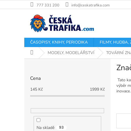
Přejít
777 331 200
info@ceskatrafika.com
na
obsah
ČASOPISY, KNIHY, PERIODIKA
FILMY, HUDBA,
Domů
MODELY, MODELÁŘSTVÍ
TOVÁRNÍ ZN
P
Zna
o
s
Cena
t
Tato ka
výběr mo
r
145
Kč
1999
Kč
inovace.
a
n
n
í
p
a
Na skladě
93