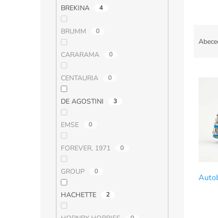
BREKINA
4
Ř
BRUMM
0
a
Abece
z
CARARAMA
0
e
V
n
CENTAURIA
0
ý
í
p
p
DE AGOSTINI
3
i
r
s
o
p
d
EMSE
0
r
u
o
k
FOREVER, 1971
0
d
t
u
ů
GROUP
0
Auto
k
t
HACHETTE
2
ů