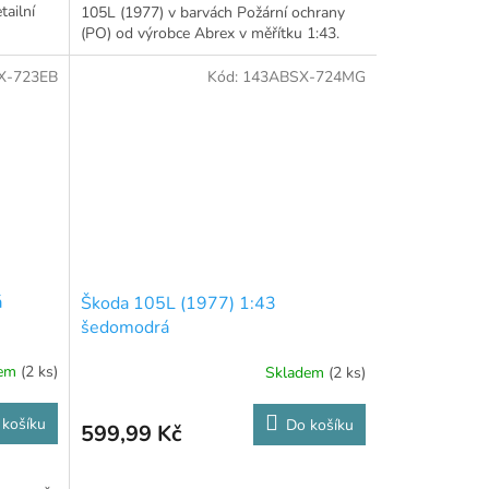
ailní
105L (1977) v barvách Požární ochrany
(PO) od výrobce Abrex v měřítku 1:43.
X-723EB
Kód:
143ABSX-724MG
á
Škoda 105L (1977) 1:43
šedomodrá
dem
(2 ks)
Skladem
(2 ks)
 košíku
Do košíku
599,99 Kč