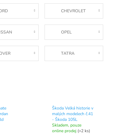
ORD
CHEVROLET
ISSAN
OPEL
OVER
TATRA
mate
Škoda Velká historie v
ordan
malých modelech č.41
ld
- Škoda 105L
Skladem, pouze
online prodej
(>2 ks)