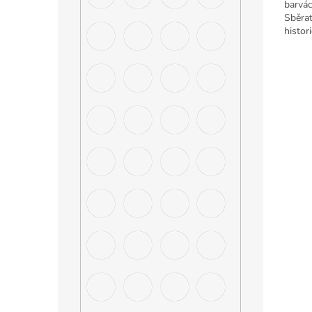
barvác
Sběrat
histor