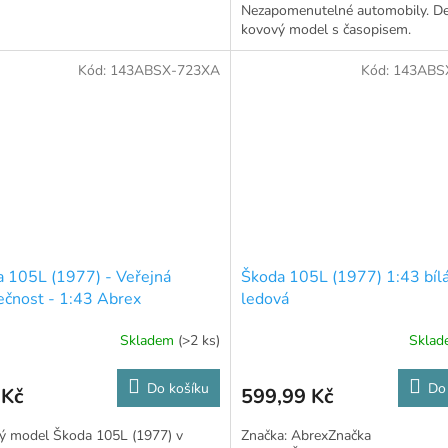
Nezapomenutelné automobily. Det
kovový model s časopisem.
Kód:
143ABSX-723XA
Kód:
143ABS
 105L (1977) - Veřejná
Škoda 105L (1977) 1:43 bíl
čnost - 1:43 Abrex
ledová
Skladem
(>2 ks)
Skla
Do košíku
Do
 Kč
599,99 Kč
ý model Škoda 105L (1977) v
Značka: AbrexZnačka