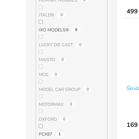
HORNBY HOBBIES
0
499
ITALERI
0
IXO MODELS®
6
LUCKY DIE CAST
0
MAISTO
0
MCG
0
Škoda
MODEL CAR GROUP
0
MOTORMAX
0
OXFORD
0
169
PCX87
1