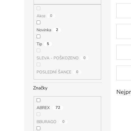
n
e
l
Akce
0
Novinka
2
Tip
5
SLEVA - POŠKOZENO
0
POSLEDNÍ ŠANCE
0
Značky
Nejpr
ABREX
72
BBURAGO
0