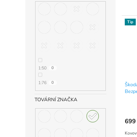
Tip
1:50
0
1:76
0
Škoda
Bezpe
TOVÁRNÍ ZNAČKA
699
Kovov