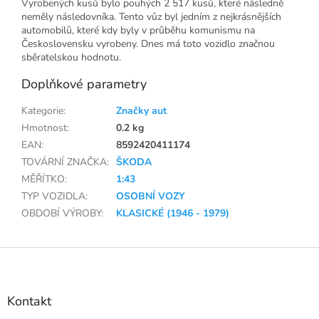
Vyrobených kusů bylo pouhých 2 517 kusů, které následně
neměly následovníka. Tento vůz byl jedním z nejkrásnějších
automobilů, které kdy byly v průběhu komunismu na
Československu vyrobeny. Dnes má toto vozidlo značnou
sběratelskou hodnotu.
Doplňkové parametry
Kategorie
:
Značky aut
Hmotnost
:
0.2 kg
EAN
:
8592420411174
TOVÁRNÍ ZNAČKA
:
ŠKODA
MĚŘÍTKO
:
1:43
TYP VOZIDLA
:
OSOBNÍ VOZY
OBDOBÍ VÝROBY
:
KLASICKÉ (1946 - 1979)
Z
á
p
a
Kontakt
t