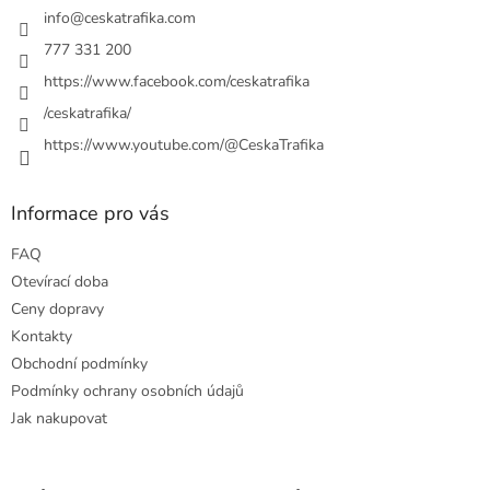
í
info
@
ceskatrafika.com
777 331 200
https://www.facebook.com/ceskatrafika
/ceskatrafika/
https://www.youtube.com/@CeskaTrafika
Informace pro vás
FAQ
Otevírací doba
Ceny dopravy
Kontakty
Obchodní podmínky
Podmínky ochrany osobních údajů
Jak nakupovat