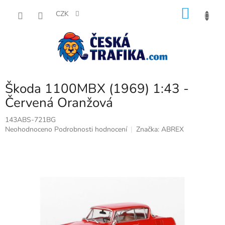
Přejít
NÁKU
na
CZK
obsah
KOŠÍK
Škoda 1100MBX (1969) 1:43 -
Červená Oranžová
143ABS-721BG
Průměrné
Neohodnoceno
Podrobnosti hodnocení
Značka:
ABREX
hodnocení
produktu
je
0,0
z
5
hvězdiček.