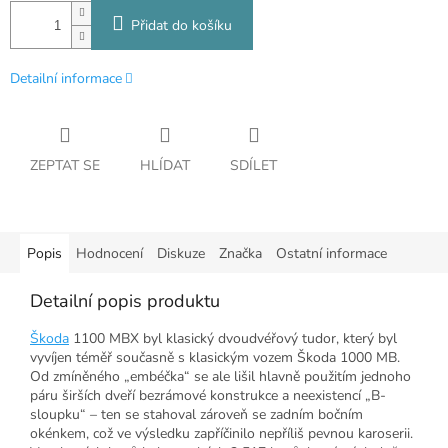
Přidat do košíku
Detailní informace
ZEPTAT SE
HLÍDAT
SDÍLET
Popis
Hodnocení
Diskuze
Značka
Ostatní informace
Detailní popis produktu
Škoda
1100 MBX byl klasický dvoudvéřový tudor, který byl
vyvíjen téměř současně s klasickým vozem Škoda 1000 MB.
Od zmíněného „embéčka“ se ale lišil hlavně použitím jednoho
páru širších dveří bezrámové konstrukce a neexistencí „B-
sloupku“ – ten se stahoval zároveň se zadním bočním
okénkem, což ve výsledku zapříčinilo nepříliš pevnou karoserii.