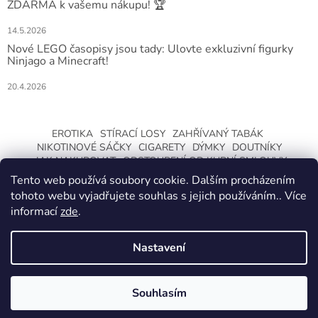
ZDARMA k vašemu nákupu! 🏆
14.5.2026
Nové LEGO časopisy jsou tady: Ulovte exkluzivní figurky
Ninjago a Minecraft!
20.4.2026
EROTIKA
STÍRACÍ LOSY
ZAHŘÍVANÝ TABÁK
NIKOTINOVÉ SÁČKY
CIGARETY
DÝMKY
DOUTNÍKY
JAK NAKUPOVAT
ODSTOUPENÍ OD KUPNÍ SMLOUVY
Tento web používá soubory cookie. Dalším procházením
tohoto webu vyjadřujete souhlas s jejich používáním.. Více
informací
zde
.
Nastavení
Vytvořil Shoptet
ZMĚNA OTEVÍRACÍ DOBY O LETNÍCH
PRÁZDNINÁCH. KLIKNETE A DOZVÍTE SE
Souhlasím
Copyright 2026
CeskaTrafika.com
. Všechna práva vyhrazena.
VÍCE.