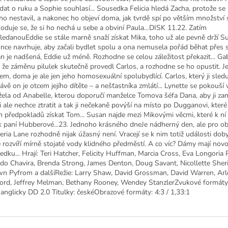
dat o ruku a Sophie souhlasí... Sousedka Felicia hledá Zacha, protože se 
ho nestavil, a nakonec ho objeví doma, jak tvrdě spí po větším množství s
oduje se, že si ho nechá u sebe a obviní Paula…DISK 11.22. Zatím
ledanouEddie se stále marně snaží získat Mika, toho už ale pevně drží S
nce navrhuje, aby začali bydlet spolu a ona nemusela pořád běhat přes si
n je nadšená, Eddie už méně. Rozhodne se celou záležitost překazit... Gab
tí, že záměnu pilulek skutečně provedl Carlos, a rozhodne se ho opustit. J
em, doma je ale jen jeho homosexuální spolubydlící. Carlos, který ji sledu
ávě on je otcem jejího dítěte – a nešťastníka zmlátí... Lynette se pokouší 
ela od Anabelle, kterou doporučí manželce Tomova šéfa Dana, aby ji za
ji ale nechce ztratit a tak ji nečekaně povýší na místo po Dugganovi, kter
h předpokladů získat Tom... Susan najde mezi Mikovými věcmi, které k ní 
k paní Hubberové...23. Jednoho krásného dneJe nádherný den, ale pro ob
eria Lane rozhodně nijak úžasný není. Vracejí se k nim totiž události dob
é rozvíří mírně stojaté vody klidného předměstí. A co víc? Dámy mají nov
edku... Hrají: Teri Hatcher, Felicity Huffman, Marcia Cross, Eva Longoria 
rdo Chavira, Brenda Strong, James Denton, Doug Savant, Nicollette Sher
n Pyfrom a dalšíRežie: Larry Shaw, David Grossman, David Warren, Ar
ord, Jeffrey Melman, Bethany Rooney, Wendey StanzlerZvukové formáty
/ anglicky DD 2.0 Titulky: českéObrazové formáty: 4:3 / 1,33:1