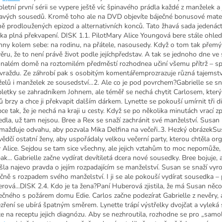
letní první sérii se vypere ještě víc špinavého prádla každé z manželek a j
avých sousedů. Kromě toho ale na DVD objevíte báječné bonusové mater
ně prodloužených epizod a alternativních konců. Tato žhavá sada jedenác
tka plná překvapení. DISK 1.1. PilotMary Alice Youngová bere stále ohle
hny kolem sebe: na rodinu, na přátele, nasousedy. Když o tom tak přemýš
věru, že to není právě život podle jejíchpředstav. A tak se jednoho dne v
nalém domě na roztomilém předměstí rozhodnea učiní všemu přítrž – s
vraždu. Ze záhrobí pak s osobitým komentářemprozrazuje různá tajemstv
elů i manželek ze sousedství…2. Ale co je pod povrchem?Gabrielle se snaž
pletky se zahradníkem Johnem, ale téměř se nechá chytit Carlosem, který 
 brzy a chce ji překvapit dalším dárkem. Lynette se pokouší umírnit tři d
ce tak, že je nechá na kraji u cesty. Když se po několika minutách vrací zp
edla, už tam nejsou. Bree a Rex se snaží zachránit své manželství. Susan
mažďuje odvahu, aby pozvala Mika Delfina na večeři..3. Hezký obrázekS
vědčí ostatní ženy, aby uspořádaly velkou večerní party, kterou chtěla or
 Alice. Sejdou se tam sice všechny, ale jejich vztahům to moc nepomůže,
ak... Gabrielle začne vydírat devítiletá dcera nové sousedky. Bree bojuje, 
šla najevo pravda o jejím rozpadajícím se manželství. Susan se snaží vyr
čně s rozpadem svého manželství. I ji se ale pokouší vydírat sousedka – 
rová...DISK 2.4. Kdo je ta žena?Paní Huberová zjistila, že má Susan něco
ečného s požárem domu Edie. Carlos začne podezírat Gabrielle z nevěry, 
zření se ubírá špatným směrem. Lynette trápí výstřelky dvojčat a vyleká s
te na receptu jejich diagnózu. Aby se nezhroutila, rozhodne se pro „samo