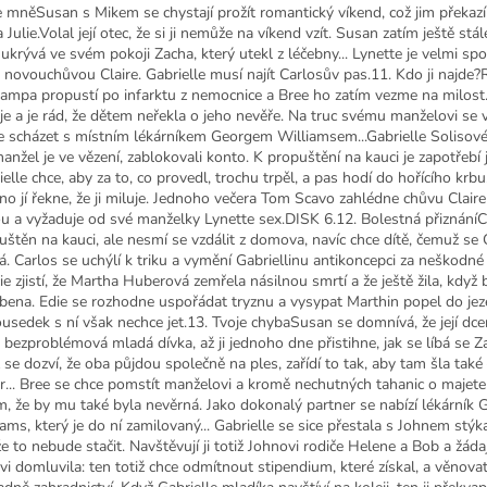
e mněSusan s Mikem se chystají prožít romantický víkend, což jim překaz
 Julie.Volal její otec, že si ji nemůže na víkend vzít. Susan zatím ještě stál
e ukrývá ve svém pokoji Zacha, který utekl z léčebny... Lynette je velmi sp
 novouchůvou Claire. Gabrielle musí najít Carlosův pas.11. Kdo ji najde
ampa propustí po infarktu z nemocnice a Bree ho zatím vezme na milost.
je a je rád, že dětem neřekla o jeho nevěře. Na truc svému manželovi se 
e scházet s místním lékárníkem Georgem Williamsem...Gabrielle Solisové
manžel je ve vězení, zablokovali konto. K propuštění na kauci je zapotřebí 
elle chce, aby za to, co provedl, trochu trpěl, a pas hodí do hořícího krbu.
ino jí řekne, že ji miluje. Jednoho večera Tom Scavo zahlédne chůvu Claire
u a vyžaduje od své manželky Lynette sex.DISK 6.12. Bolestná přiznáníC
uštěn na kauci, ale nesmí se vzdálit z domova, navíc chce dítě, čemuž se 
á. Carlos se uchýlí k triku a vymění Gabriellinu antikoncepci za neškodné 
ie zjistí, že Martha Huberová zemřela násilnou smrtí a že ještě žila, když 
bena. Edie se rozhodne uspořádat tryznu a vysypat Marthin popel do jez
ousedek s ní však nechce jet.13. Tvoje chybaSusan se domnívá, že její dcer
a bezproblémová mladá dívka, až ji jednoho dne přistihne, jak se líbá se 
 se dozví, že oba půjdou společně na ples, zařídí to tak, aby tam šla také 
r... Bree se chce pomstít manželovi a kromě nechutných tahanic o majete
m, že by mu také byla nevěrná. Jako dokonalý partner se nabízí lékárník 
ams, který je do ní zamilovaný... Gabrielle se sice přestala s Johnem stýk
že to nebude stačit. Navštěvují ji totiž Johnovi rodiče Helene a Bob a žádají
vi domluvila: ten totiž chce odmítnout stipendium, které získal, a věnova