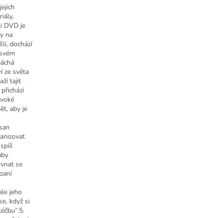
ejich
iály,
ti DVD je
dy na
lí, dochází
e svém
páchá
í ze světa
í tajit
přichází
ivoké
ět, aby je
usan
ganizovat
 spíš
aby
ovnat se
paní
ale jeho
e, když si
léčbu“.5.