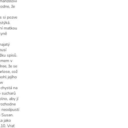
 manželovi
hodne, že
s si pozve
stýká.
zní matkou
kyně
najatý
musí
žku spisů.
ísmem v
ree, že se
rlose, což
ohl jejího
ew
e chystá na
o sucharů
lno, aby jí
 rozhodne
i neodpustí
e Susan.
la jako
.10. Vrať