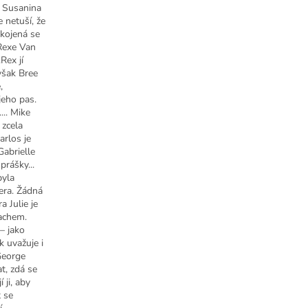
í Susanina
e netuší, že
okojená se
?Rexe Van
Rex jí
však Bree
,
jeho pas.
... Mike
 zcela
arlos je
Gabrielle
prášky...
byla
era. Žádná
a Julie je
Zachem.
– jako
k uvažuje i
George
at, zdá se
 ji, aby
t se