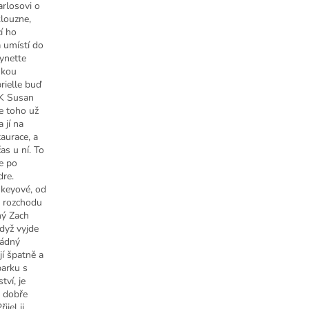
arlosovi o
klouzne,
í ho
 umístí do
Lynette
nkou
rielle buď
. K Susan
že toho už
 jí na
aurace, a
as u ní. To
e po
dre.
skeyové, od
o rozchodu
ný Zach
Když vyjde
pádný
jí špatně a
parku s
ví, je
u dobře
ijel ji