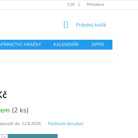
OBCHODNÍ PODMÍNKY
PODMÍNKY OCHRANY OSOBNÍCH ÚDA
CZK
Přihlášení
NÁKUPNÍ
Prázdný košík
KOŠÍK
APÍRNICTVÍ, HRAČKY
KALENDÁŘE
ZIPPO
Obchodní 
Kč
dem
(2 ks)
oručit do:
12.8.2026
Možnosti doručení