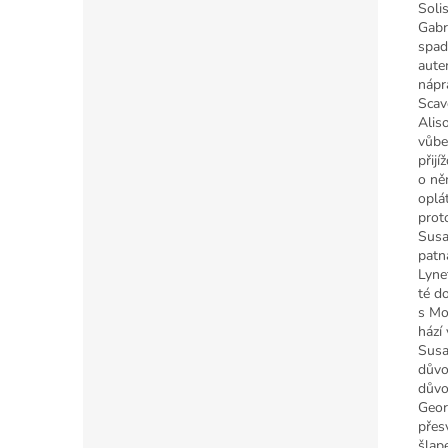
Soli
Gabr
spad
aute
nápr
Scav
Alis
vůbe
přijí
o ně
oplá
prot
Susa
patn
Lyne
té d
s Mo
hází
Susa
důvo
důvo
Geor
přes
šlape