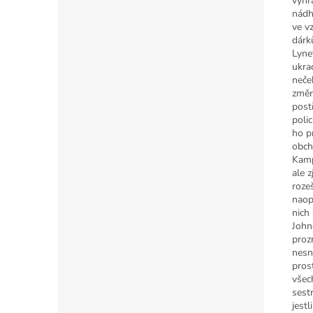
výhra
nádh
ve v
dárk
Lynet
ukrad
neče
změn
post
poli
ho p
obch
Kamp
ale 
roze
naop
nich 
John
prozr
nesn
pros
všec
sestr
jest