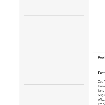
n
e
l
Popi
Det
Zouf
Kome
fano
orig
příl
kter