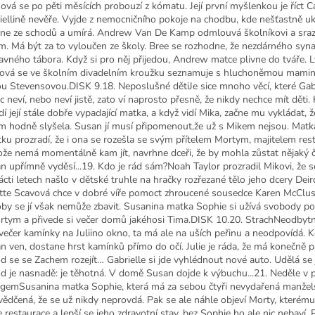
sová se po pěti měsících probouzí z kómatu. Její první myšlenkou je říct C
iellině nevěře. Vyjde z nemocničního pokoje na chodbu, kde nešťastně u
ne ze schodů a umírá. Andrew Van De Kamp odmlouvá školníkovi a sraz
m. Má být za to vyloučen ze školy. Bree se rozhodne, že nezdárného syna
avného tábora. Když si pro něj přijedou, Andrew matce plivne do tváře. 
ová se ve školním divadelním kroužku seznamuje s hluchoněmou mami
ou Stevensovou.DISK 9.18. Neposlušné dětiJe sice mnoho věcí, které Gab
c neví, nebo neví jistě, zato ví naprosto přesně, že nikdy nechce mít děti
ždí její stále dobře vypadající matka, a když vidí Mika, začne mu vykládat, 
m hodně slyšela. Susan jí musí připomenout,že už s Mikem nejsou. Matka
tku prozradí, že i ona se rozešla se svým přítelem Mortym, majitelem rest
ože nemá momentálně kam jít, navrhne dceři, že by mohla zůstat nějaký č
n upřímně vyděsí...19. Kdo je rád sám?Noah Taylor prozradil Mikovi, že s
ácti letech našlo v dětské truhle na hračky rozřezané tělo jeho dcery Deir
tte Scavová chce v dobré víře pomoct zhroucené sousedce Karen McClu
oby se jí však nemůže zbavit. Susanina matka Sophie si užívá svobody p
rtym a přivede si večer domů jakéhosi Tima.DISK 10.20. StrachNeodbyt
 večer kamínky na Juliino okno, ta má ale na uších peřinu a neodpovídá. 
n ven, dostane hrst kamínků přímo do očí. Julie je ráda, že má konečně 
d se se Zachem rozejít… Gabrielle si jde vyhlédnout nové auto. Udělá se 
d je nasnadě: je těhotná. V domě Susan dojde k výbuchu...21. Neděle v 
gemSusanina matka Sophie, která má za sebou čtyři nevydařená manželst
vědčená, že se už nikdy neprovdá. Pak se ale náhle objeví Morty, kterém
 restaurace a lepší se jeho zdravotní stav, bez Sophie ho ale nic nebaví. Př