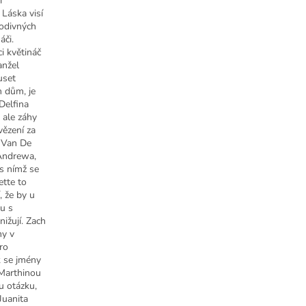
í
Láska visí
podivných
áči.
ci květináč
anžel
uset
n dům, je
Delfina
 ale záhy
vězení za
e Van De
Andrewa,
 s nímž se
ette to
, že by u
hu s
ižují. Zach
my v
ro
k se jmény
 Marthinou
nu otázku,
Juanita