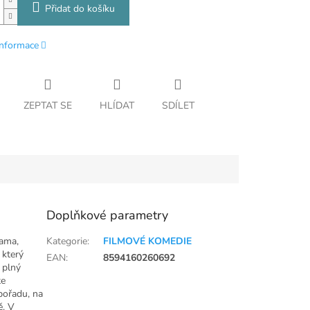
Přidat do košíku
informace
ZEPTAT SE
HLÍDAT
SDÍLET
Doplňkové parametry
rama,
Kategorie
:
FILMOVÉ KOMEDIE
 který
EAN
:
8594160260692
 plný
te
 pořadu, na
ě. V