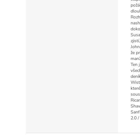
požá
dlou
Rozh
nash
doko
Susa
zjis
John
že pr
manž
Ten 
všec
dení
Wist
kter
sous
Rica
Shaw
Sanf
2.0 
Z