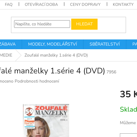
FAQ
OTEVÍRACÍ DOBA
CENY DOPRAVY
KONTAKTY
HLEDAT
 ZÁBAVA
MODELY, MODELÁŘSTVÍ
SBĚRATELSTVÍ
P
MEDIE
Zoufalé manželky 1.série 4 (DVD)
alé manželky 1.série 4 (DVD)
7956
né
noceno
Podrobnosti hodnocení
ní
35 
u
Měrná
Skla
cena:
k.
Můžeme d