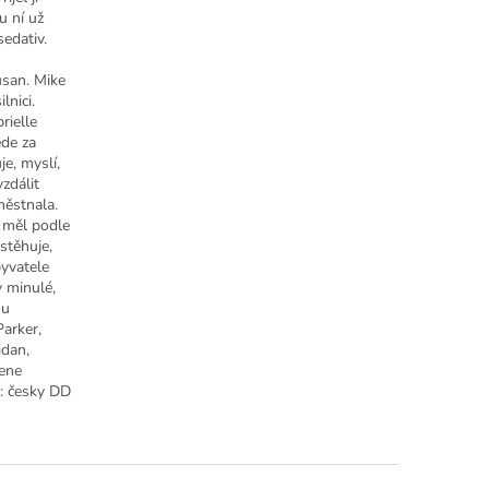
u ní už
edativ.
usan. Mike
lnici.
rielle
ede za
je, myslí,
vzdálit
městnala.
é měl podle
stěhuje,
yvatele
y minulé,
ou
Parker,
idan,
lene
: česky DD