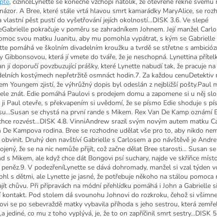
pte
, cizinčeLynette se konečně vzchopí natolik, že otevřeně řekne svému
 názor. A Bree, které stále vrtá hlavou smrt kamarádky MaryAlice, se roz
a vlastní pěst pustí do vyšetřování jejích okolností…DISK 3.6. Ve slepé
ceGabrielle pokračuje v poměru se zahradníkem Johnem. Její manžel Carlo
omoc svou matku Juanitu, aby mu pomohla vypátrat, s kým se Gabrielle 
tte pomáhá ve školním divadelním kroužku a tvrdě se střetne s ambició
y Gibbonsovou, která jí vmete do tváře, že je neschopná. Lynettina přítel
an jí doporučí povzbuzující prášky, které Lynette nabudí tak, že pracuje na
delních kostýmech nepřetržitě osmnáct hodin.7. Za každou cenuDetektiv 
em Youngem zjistí, že výhrůžný dopis byl odeslán z nejbližší pošty.Paul 
tele znát. Edie pomáhá Paulovi s prodejem domu a zapomene si u něj slo
 ji Paul otevře, s překvapením si uvědomí, že se písmo Edie shoduje s p
su...Susan se chystá na první rande s Mikem. Rex Van De Kamp oznámí B
 chce rozvést…DISK 4.8. VinniAndrew srazil svým novým autem matku Ca
en De Kampova rodina. Bree se rozhodne udělat vše pro to, aby nikdo nem
 obvinit. Druhý den navštíví Gabrielle s Carlosem a po návštěvě je Andr
jený, že se na nic nemůže přijít, což začne dělat Bree starosti... Susan s
nd s Mikem, ale když chce dát Bongovi psí suchary, najde ve skříňce míst
k peněz.9. V podezřeníLynette se dává dohromady, manžel si vzal týden vo
hl s dětmi, ale Lynette je jasné, že potřebuje někoho na stálou pomoca
ajít chůvu. Při přípravách na módní přehlídku pomáhá i John a Gabrielle s
ší kontakt. Pod stolem dá svounohu Johnovi do rozkroku, čehož si všimn
ovi se po sebevraždě matky vybavila příhoda s jeho sestrou, která zemře
a jediné, co mu z toho vyplývá, je, že to on zapříčinil smrt sestry...DISK 5