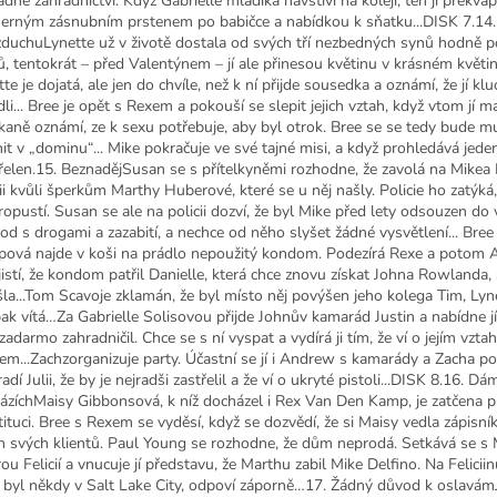
dně zahradnictví. Když Gabrielle mladíka navštíví na koleji, ten ji překvap
erným zásnubním prstenem po babičce a nabídkou k sňatku...DISK 7.14. 
zduchuLynette už v životě dostala od svých tří nezbedných synů hodně 
ů, tentokrát – před Valentýnem – jí ale přinesou květinu v krásném květin
te je dojatá, ale jen do chvíle, než k ní přijde sousedka a oznámí, že jí klu
li... Bree je opět s Rexem a pokouší se slepit jejich vztah, když vtom jí m
kaně oznámí, ze k sexu potřebuje, aby byl otrok. Bree se se tedy bude m
it v „dominu“... Mike pokračuje ve své tajné misi, a když prohledává jede
řelen.15. BeznadějSusan se s přítelkyněmi rozhodne, že zavolá na Mikea 
cii kvůli šperkům Marthy Huberové, které se u něj našly. Policie ho zatýká,
ropustí. Susan se ale na policii dozví, že byl Mike před lety odsouzen do 
od s drogami a zazabití, a nechce od něho slyšet žádné vysvětlení... Bre
ová najde v koši na prádlo nepoužitý kondom. Podezírá Rexe a potom 
zjistí, že kondom patřil Danielle, která chce znovu získat Johna Rowlanda,
šla...Tom Scavoje zklamán, že byl místo něj povýšen jeho kolega Tim, Lyn
ak vítá…Za Gabrielle Solisovou přijde Johnův kamarád Justin a nabídne jí
zadarmo zahradničil. Chce se s ní vyspat a vydírá ji tím, že ví o jejím vzta
em...Zachzorganizuje party. Účastní se jí i Andrew s kamarády a Zacha pon
adí Julii, že by je nejradši zastřelil a že ví o ukryté pistoli...DISK 8.16. Dá
ázíchMaisy Gibbonsová, k níž docházel i Rex Van Den Kamp, je zatčena p
tituci. Bree s Rexem se vyděsí, když se dozvědí, že si Maisy vedla zápisní
h svých klientů. Paul Young se rozhodne, že dům neprodá. Setkává se s
ou Felicií a vnucuje jí představu, že Marthu zabil Mike Delfino. Na Felicii
li byl někdy v Salt Lake City, odpoví záporně…17. Žádný důvod k oslavám