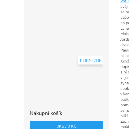
Vstu
svůj
se n
ulič
na p
Lyne
Mais
Jord
diva
Paul
pisa
KLIKNI ZDE
Když
dopi
s ní
ví j
syna
spoko
víke
balí
pomo
se n
Nákupní košík
bliž
Zach
0
KS /
0 KČ
malá,