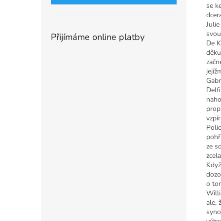
se k
dcera
Juli
svou
Přijímáme online platby
De K
děku
začn
jejíž
Gabri
Delf
naho
prop
vzpír
Polic
pohř
ze s
zcel
Když
dozo
o to
Willi
ale, 
syno