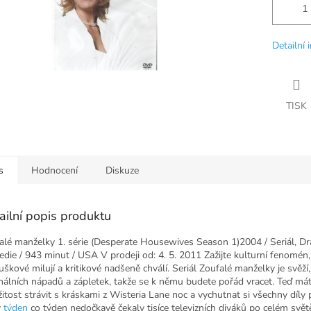
Detailní 
TISK
s
Hodnocení
Diskuze
ailní popis produktu
alé manželky 1. série (Desperate Housewives Season 1)2004 / Seriál, D
die / 943 minut / USA V prodeji od: 4. 5. 2011 Zažijte kulturní fenomén,
uškové milují a kritikové nadšeně chválí. Seriál Zoufalé manželky je svěží,
inálních nápadů a zápletek, takže se k němu budete pořád vracet. Teď má
ežitost strávit s kráskami z Wisteria Lane noc a vychutnat si všechny díly
ý
týden
co týden nedočkavě čekaly tisíce televizních diváků po celém svět