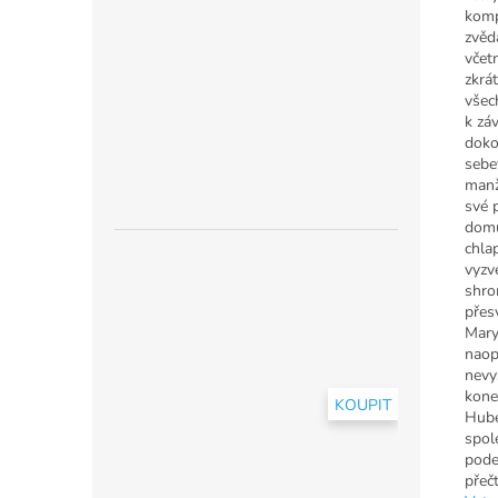
komp
zvěd
včet
zkrá
všec
k zá
doko
sebe
manž
své 
domů
chlap
vyzv
shro
přes
Mary
naop
nevy
kone
KOUPIT
Hube
spol
pode
přeč