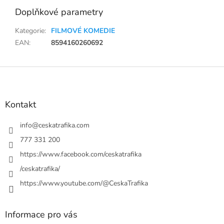
Doplňkové parametry
Kategorie
:
FILMOVÉ KOMEDIE
EAN
:
8594160260692
Z
á
p
a
Kontakt
t
í
info
@
ceskatrafika.com
777 331 200
https://www.facebook.com/ceskatrafika
/ceskatrafika/
https://www.youtube.com/@CeskaTrafika
Informace pro vás