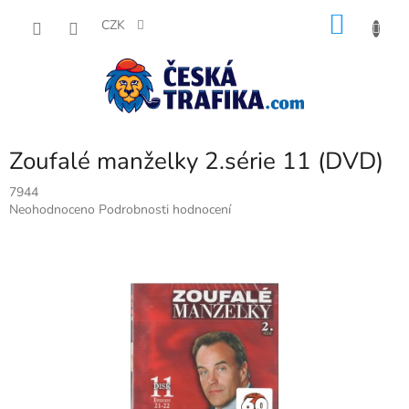
Přejít
NÁKU
na
CZK
obsah
KOŠÍK
Zoufalé manželky 2.série 11 (DVD)
7944
Průměrné
Neohodnoceno
Podrobnosti hodnocení
hodnocení
produktu
je
0,0
z
5
hvězdiček.