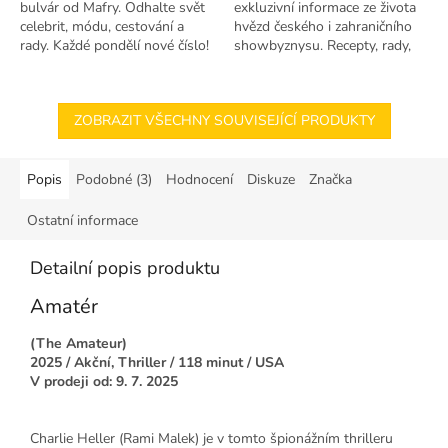
bulvár od Mafry. Odhalte svět
exkluzivní informace ze života
celebrit, módu, cestování a
hvězd českého i zahraničního
rady. Každé pondělí nové číslo!
showbyznysu. Recepty, rady,
křížovky.
ZOBRAZIT VŠECHNY SOUVISEJÍCÍ PRODUKTY
Popis
Podobné (3)
Hodnocení
Diskuze
Značka
Ostatní informace
Detailní popis produktu
Amatér
(The Amateur)
2025 / Akční, Thriller / 118 minut / USA
V prodeji od: 9. 7. 2025
Charlie Heller (Rami Malek) je v tomto špionážním thrilleru