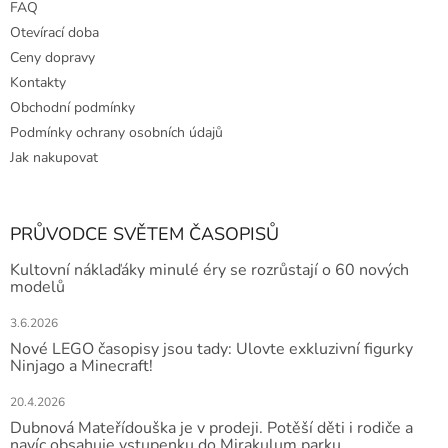
FAQ
Otevírací doba
Ceny dopravy
Kontakty
Obchodní podmínky
Podmínky ochrany osobních údajů
Jak nakupovat
PRŮVODCE SVĚTEM ČASOPISŮ
Kultovní náklaďáky minulé éry se rozrůstají o 60 nových
modelů
3.6.2026
Nové LEGO časopisy jsou tady: Ulovte exkluzivní figurky
Ninjago a Minecraft!
20.4.2026
Dubnová Mateřídouška je v prodeji. Potěší děti i rodiče a
navíc obsahuje vstupenku do Mirakulum parku