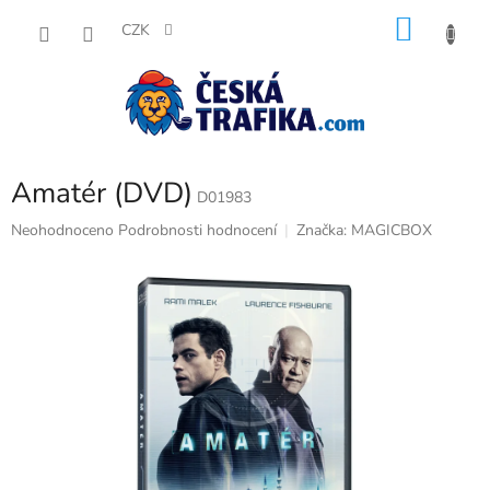
Přejít
NÁKU
na
CZK
obsah
KOŠÍK
Amatér (DVD)
D01983
Průměrné
Neohodnoceno
Podrobnosti hodnocení
Značka:
MAGICBOX
hodnocení
produktu
je
0,0
z
5
hvězdiček.