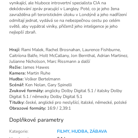
vynikající, ale hluboce introvertní specialista CIA na
dekódování zpráv pracující v Langley. Poté, co je jeho žena
zavražděna při teroristickém útoku v Londýně a jeho nadřízení
odmítají jednat, vydává se na nebezpečnou cestu po celém
světě, aby vypátral viníky, přičemž jeho inteligence je jeho
nejlepší zbraň.
Hrají:
Rami Malek, Rachel Brosnahan, Laurence Fishburne,
Caitríona Balfe, Holt McCallany, Jon Bernthal, Adrian Martinez,
Julianne Nicholson, Marc Rissmann a další
Režie:
James Hawes
Kamera:
Martin Ruhe
Hudba:
Volker Bertelmann
Scénář:
Ken Nolan, Gary Spinelli
Zvukové formáty:
anglicky Dolby Digital 5.1 / italsky Dolby
Digital 5.1 / německy Dolby Digital 5.1
Titulky:
české, anglické pro neslyšící, italské, německé, polské
Obrazové formáty:
16:9 / 2,39:1
Doplňkové parametry
Kategorie
:
FILMY, HUDBA, ZÁBAVA