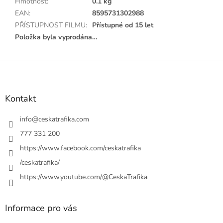
Hmotnost
:
0.1 kg
EAN
:
8595731302988
PŘÍSTUPNOST FILMU
:
Přístupné od 15 let
Položka byla vyprodána…
Z
á
p
a
Kontakt
t
í
info
@
ceskatrafika.com
777 331 200
https://www.facebook.com/ceskatrafika
/ceskatrafika/
https://www.youtube.com/@CeskaTrafika
Informace pro vás