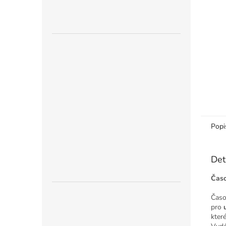
n
e
l
Popi
Det
Časo
Časo
pro
kter