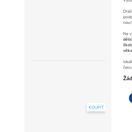
Vyd
Dráč
podp
navrž
Na v
děts
škol
věku
Ideá
času
Žád
KOUPIT