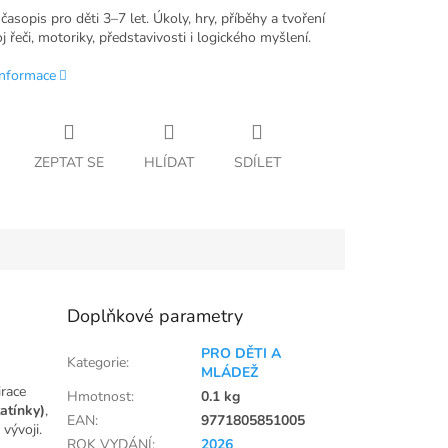
časopis pro děti 3–7 let. Úkoly, hry, příběhy a tvoření
j řeči, motoriky, představivosti i logického myšlení.
informace
ZEPTAT SE
HLÍDAT
SDÍLET
Doplňkové parametry
PRO DĚTI A
Kategorie
:
MLÁDEŽ
irace
Hmotnost
:
0.1 kg
atínky)
,
EAN
:
9771805851005
 vývoji.
ROK VYDÁNÍ
:
2026