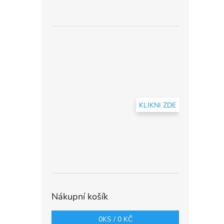
KLIKNI ZDE
Nákupní košík
0
KS /
0 KČ