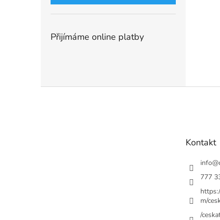
Přijímáme online platby
Z
á
p
a
t
Kontakt
í
info
@
777 3
https
m/cesk
/ceskat