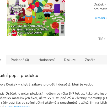
Dráček – 
pro rozvo
Detailní 
TISK
s
Podobné (3)
Hodnocení
Diskuze
Značka
ailní popis produktu
pis Dráček – chytrá zábava pro děti i dospělé, kteří je vedou
pis
Dráček
je určen především dětem ve věku
3–7 let
, ale také jako insp
učitelky mateřských škol, učitelky 1. stupně ZŠ
a všechny
maminky (i t
é rády tráví čas se svými dětmi
aktivně a smysluplně
a záleží jim na jejich