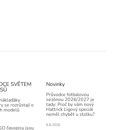
DCE SVĚTEM
Novinky
ISŮ
Průvodce fotbalovou
sezónou 2026/2027 je
 náklaďáky
tady: Proč by vám nový
y se rozrůstají o
Hattrick Ligový speciál
h modelů
neměl chybět u stolku?
6.8.2026
O časopisy jsou