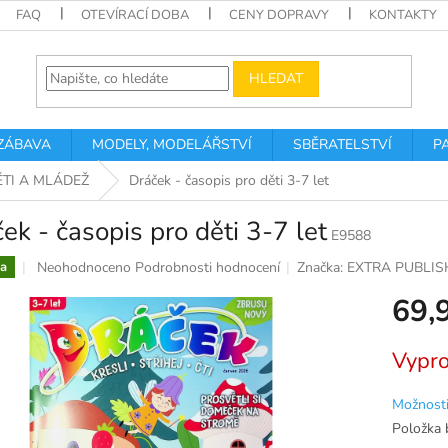
FAQ
OTEVÍRACÍ DOBA
CENY DOPRAVY
KONTAKTY
HLEDAT
 ZÁBAVA
MODELY, MODELÁŘSTVÍ
SBĚRATELSTVÍ
P
ĚTI A MLÁDEŽ
Dráček - časopis pro děti 3-7 let
ek - časopis pro děti 3-7 let
E9588
Průměrné
Neohodnoceno
Podrobnosti hodnocení
Značka:
EXTRA PUBLIS
a
hodnocení
69,
produktu
je
0,0
Měrná
Vypr
z
cena:
5
hvězdiček.
Možnosti
Položka 