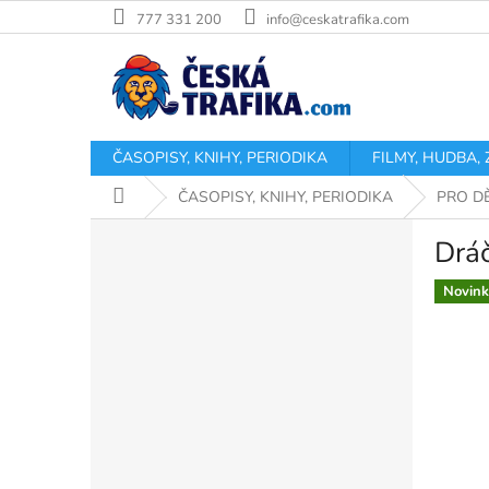
Přejít
777 331 200
info@ceskatrafika.com
na
obsah
ČASOPISY, KNIHY, PERIODIKA
FILMY, HUDBA,
Domů
ČASOPISY, KNIHY, PERIODIKA
PRO D
P
Dráč
o
s
Novink
t
r
a
n
n
í
p
a