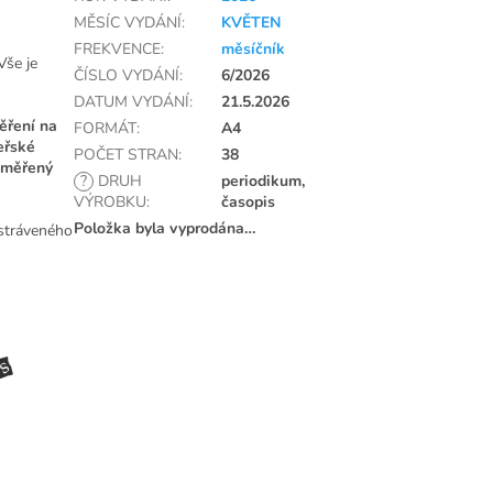
MĚSÍC VYDÁNÍ
:
KVĚTEN
FREKVENCE
:
měsíčník
 Vše je
ČÍSLO VYDÁNÍ
:
6/2026
DATUM VYDÁNÍ
:
21.5.2026
ěření na
FORMÁT
:
A4
eřské
POČET STRAN
:
38
iměřený
?
DRUH
periodikum,
VÝROBKU
:
časopis
Položka byla vyprodána…
 stráveného