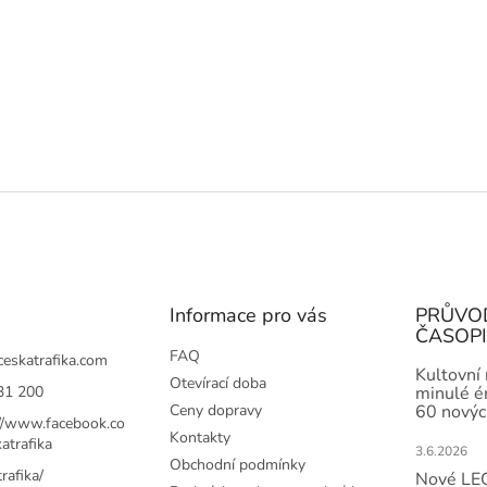
Informace pro vás
PRŮVO
ČASOP
FAQ
ceskatrafika.com
Kultovní
Otevírací doba
31 200
minulé ér
Ceny dopravy
60 novýc
://www.facebook.co
Kontakty
atrafika
3.6.2026
Obchodní podmínky
rafika/
Nové LEG