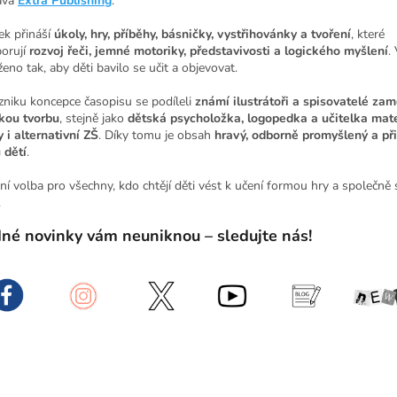
ává
Extra Publishing
.
ek přináší
úkoly, hry, příběhy, básničky, vystřihovánky a tvoření
, které
orují
rozvoj řeči, jemné motoriky, představivosti a logického myšlení
.
eno tak, aby děti bavilo se učit a objevovat.
zniku koncepce časopisu se podíleli
známí ilustrátoři a spisovatelé zam
kou tvorbu
, stejně jako
dětská psycholožka, logopedka a učitelka mat
y i alternativní ZŠ
. Díky tomu je obsah
hravý, odborně promyšlený a př
 dětí
.
lní volba pro všechny, kdo chtějí děti vést k učení formou hry a společně
.
né novinky vám neuniknou – sledujte nás!