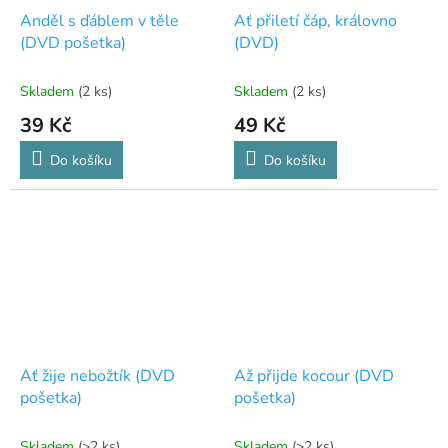
Anděl s ďáblem v těle
Ať přiletí čáp, královno
(DVD pošetka)
(DVD)
Skladem
(2 ks)
Skladem
(2 ks)
39 Kč
49 Kč
Do košíku
Do košíku
Ať žije nebožtík (DVD
Až přijde kocour (DVD
pošetka)
pošetka)
Skladem
(>2 ks)
Skladem
(>2 ks)