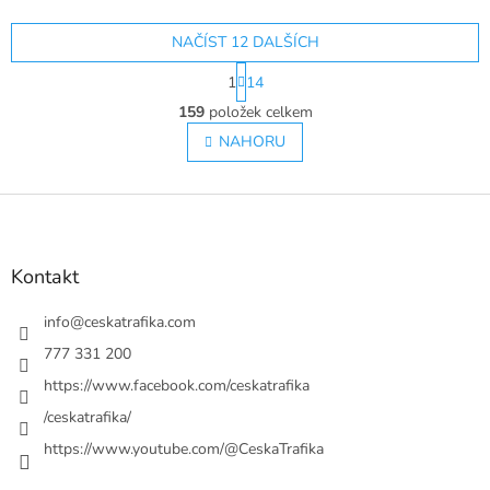
NAČÍST 12 DALŠÍCH
S
1
14
t
O
r
159
položek celkem
v
á
l
NAHORU
n
á
k
o
d
v
Z
a
á
c
á
n
í
p
í
p
a
Kontakt
r
t
v
í
info
@
ceskatrafika.com
k
y
777 331 200
v
https://www.facebook.com/ceskatrafika
ý
p
/ceskatrafika/
i
https://www.youtube.com/@CeskaTrafika
s
u