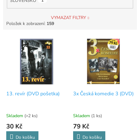
SLOVENSKO
1
VYMAZAT FILTRY
Položek k zobrazení:
159
V
ý
p
i
s
p
r
o
d
13. revír (DVD pošetka)
3x Česká komedie 3 (DVD)
u
k
t
Skladem
(>2 ks)
Skladem
(1 ks)
ů
30 Kč
79 Kč
Do košíku
Do košíku