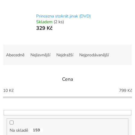
Princezna stokrát jinak (DVD)
Skladem
(2 ks)
329 Kč
Ř
a
Abecedně
Nejlevnější
Nejdražší
Nejprodávanější
z
e
n
Cena
í
p
10
Kč
799
Kč
r
o
d
u
k
t
Na skladě
159
ů