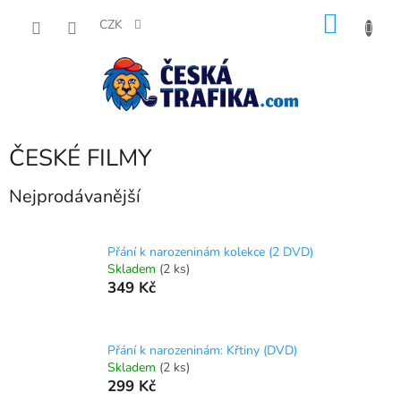
Přejít
NÁKU
na
CZK
obsah
KOŠÍK
ČESKÉ FILMY
Nejprodávanější
Přání k narozeninám kolekce (2 DVD)
Skladem
(2 ks)
349 Kč
Přání k narozeninám: Křtiny (DVD)
Skladem
(2 ks)
299 Kč