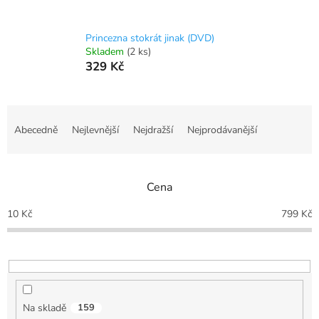
Princezna stokrát jinak (DVD)
Skladem
(2 ks)
329 Kč
Ř
a
Abecedně
Nejlevnější
Nejdražší
Nejprodávanější
z
e
n
Cena
í
p
10
Kč
799
Kč
r
o
d
u
k
t
Na skladě
159
ů