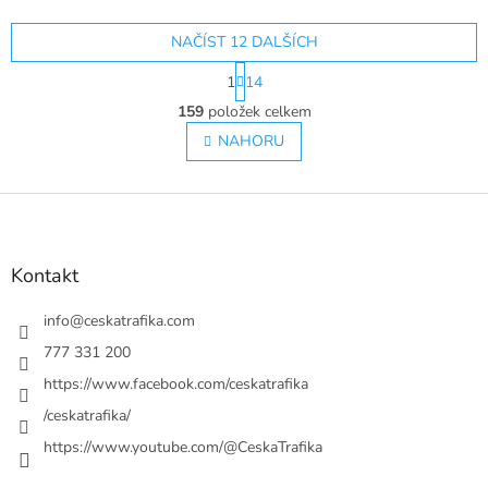
NAČÍST 12 DALŠÍCH
S
1
14
t
O
r
159
položek celkem
v
á
l
NAHORU
n
á
k
o
d
v
Z
a
á
c
á
n
í
p
í
p
a
Kontakt
r
t
v
í
info
@
ceskatrafika.com
k
y
777 331 200
v
https://www.facebook.com/ceskatrafika
ý
p
/ceskatrafika/
i
https://www.youtube.com/@CeskaTrafika
s
u