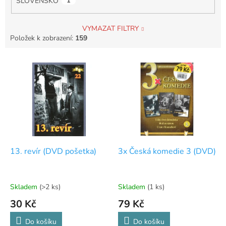
SLOVENSKO
1
VYMAZAT FILTRY
Položek k zobrazení:
159
V
ý
p
i
s
p
r
o
d
13. revír (DVD pošetka)
3x Česká komedie 3 (DVD)
u
k
t
Skladem
(>2 ks)
Skladem
(1 ks)
ů
30 Kč
79 Kč
Do košíku
Do košíku