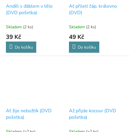
Anděl s ďáblem v těle
Ať přiletí čáp, královno
(DVD pošetka)
(DVD)
Skladem
(2 ks)
Skladem
(2 ks)
39 Kč
49 Kč
Do košíku
Do košíku
Ať žije nebožtík (DVD
Až přijde kocour (DVD
pošetka)
pošetka)
Skladem
(>2 ks)
Skladem
(>2 ks)