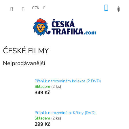
Přejít
NÁKU
na
CZK
obsah
KOŠÍK
ČESKÉ FILMY
Nejprodávanější
Přání k narozeninám kolekce (2 DVD)
Skladem
(2 ks)
349 Kč
Přání k narozeninám: Křtiny (DVD)
Skladem
(2 ks)
299 Kč