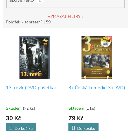
SLOVENSKO
1
VYMAZAT FILTRY
Položek k zobrazení:
159
V
ý
p
i
s
p
r
o
d
13. revír (DVD pošetka)
3x Česká komedie 3 (DVD)
u
k
t
Skladem
(>2 ks)
Skladem
(1 ks)
ů
30 Kč
79 Kč
Do košíku
Do košíku