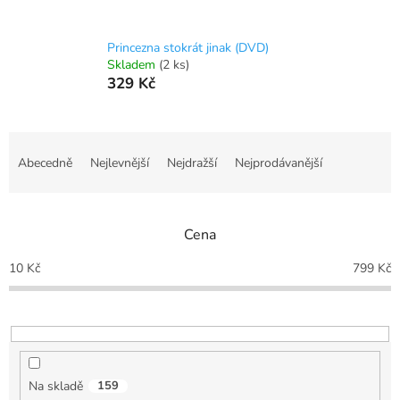
Princezna stokrát jinak (DVD)
Skladem
(2 ks)
329 Kč
Ř
a
Abecedně
Nejlevnější
Nejdražší
Nejprodávanější
z
e
n
Cena
í
p
10
Kč
799
Kč
r
o
d
u
k
t
Na skladě
159
ů