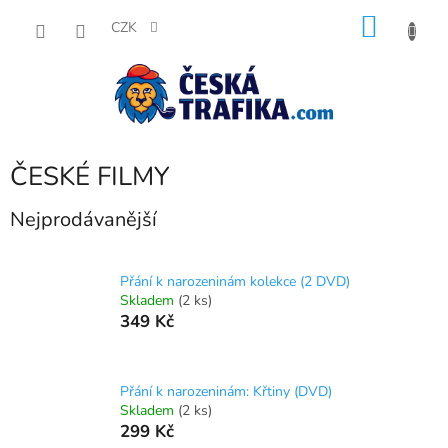
Přejít
NÁKU
na
CZK
obsah
KOŠÍK
ČESKÉ FILMY
Nejprodávanější
Přání k narozeninám kolekce (2 DVD)
Skladem
(2 ks)
349 Kč
Přání k narozeninám: Křtiny (DVD)
Skladem
(2 ks)
299 Kč