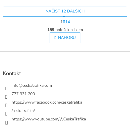
NAČÍST 12 DALŠÍCH
S
1
14
t
O
r
159
položek celkem
v
á
l
NAHORU
n
á
k
o
d
v
Z
a
á
c
á
n
í
p
í
p
a
Kontakt
r
t
v
í
info
@
ceskatrafika.com
k
y
777 331 200
v
https://www.facebook.com/ceskatrafika
ý
p
/ceskatrafika/
i
https://www.youtube.com/@CeskaTrafika
s
u