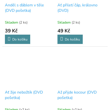
Anděl s ďáblem v těle
Ať přiletí čáp, královno
(DVD pošetka)
(DVD)
Skladem
(2 ks)
Skladem
(2 ks)
39 Kč
49 Kč
Do košíku
Do košíku
Ať žije nebožtík (DVD
Až přijde kocour (DVD
pošetka)
pošetka)
Skladem
(>2 ks)
Skladem
(>2 ks)