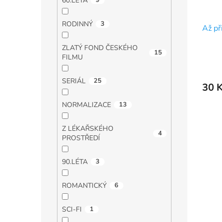
60.LÉTA
9
RODINNÝ
3
Až př
ZLATÝ FOND ČESKÉHO
15
FILMU
SERIÁL
25
30 
NORMALIZACE
13
Z LÉKAŘSKÉHO
4
PROSTŘEDÍ
90.LÉTA
3
ROMANTICKÝ
6
SCI-FI
1