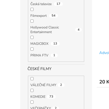
Česká televize
17
Filmexport
54
Hollywood Classic
4
Entertainment
MAGICBOX
13
Advok
PRIMA FTV
1
ČESKÉ FILMY
20 
VÁLEČNÉ FILMY
2
KOMEDIE
73
VEČERNÍČKY
2