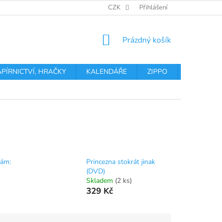
OBCHODNÍ PODMÍNKY
PODMÍNKY OCHRANY OSOBNÍCH ÚDA
CZK
Přihlášení
NÁKUPNÍ
Prázdný košík
KOŠÍK
APÍRNICTVÍ, HRAČKY
KALENDÁŘE
ZIPPO
Obchodní 
nám:
Princezna stokrát jinak
(DVD)
Skladem
(2 ks)
329 Kč