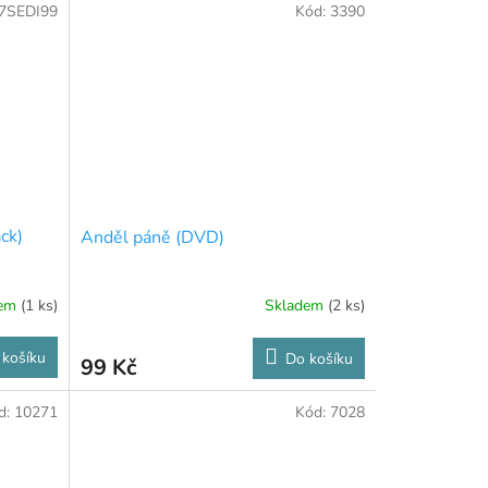
7SEDI99
Kód:
3390
ck)
Anděl páně (DVD)
dem
(1 ks)
Skladem
(2 ks)
 košíku
Do košíku
99 Kč
d:
10271
Kód:
7028