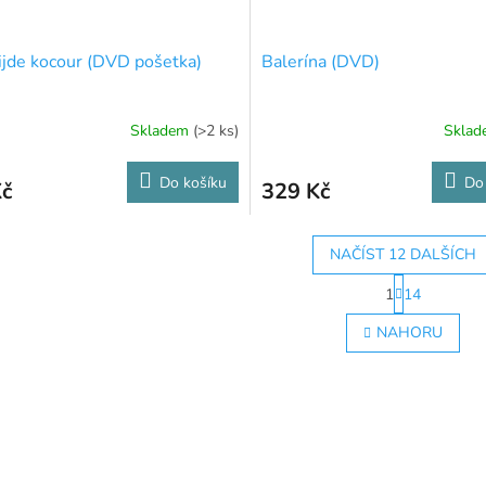
ijde kocour (DVD pošetka)
Balerína (DVD)
Skladem
(>2 ks)
Skla
Do košíku
Do
Kč
329 Kč
NAČÍST 12 DALŠÍCH
S
1
14
t
O
r
v
NAHORU
á
l
n
á
k
d
o
a
v
c
á
í
n
p
í