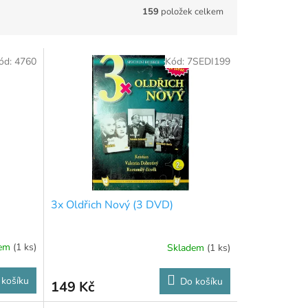
159
položek celkem
ód:
4760
Kód:
7SEDI199
3x Oldřich Nový (3 DVD)
dem
(1 ks)
Skladem
(1 ks)
 košíku
Do košíku
149 Kč