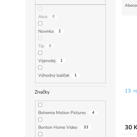
n
a
Abece
e
z
l
Akce
0
e
V
n
ý
í
Novinka
2
p
p
i
r
Tip
0
s
o
p
d
Výprodej
1
r
u
o
k
Výhodný balíček
1
d
t
u
ů
13. r
k
Značky
t
ů
Bohemia Motion Pictures
4
30 
Bonton Home Video
33