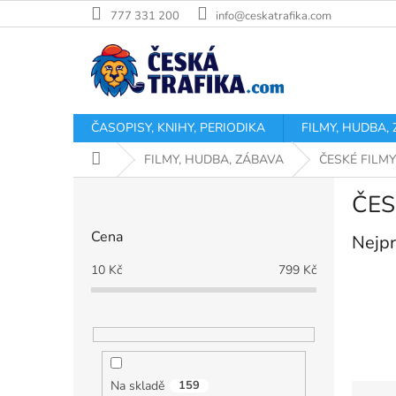
Přejít
777 331 200
info@ceskatrafika.com
na
obsah
ČASOPISY, KNIHY, PERIODIKA
FILMY, HUDBA,
Domů
FILMY, HUDBA, ZÁBAVA
ČESKÉ FILMY
P
ČES
o
s
Cena
Nejpr
t
r
10
Kč
799
Kč
a
n
n
í
p
a
Na skladě
159
Ř