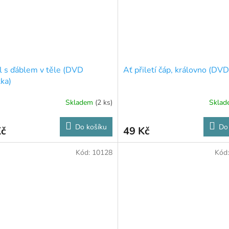
 s ďáblem v těle (DVD
Ať přiletí čáp, královno (DVD
ka)
Skladem
(2 ks)
Skla
Do košíku
Do
Kč
49 Kč
Kód:
10128
Kód