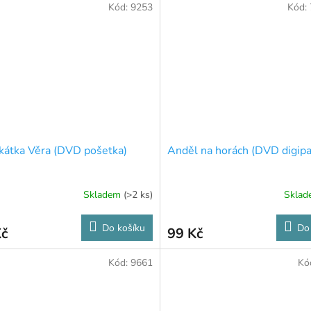
Kód:
9253
Kód:
átka Věra (DVD pošetka)
Anděl na horách (DVD digipa
Skladem
(>2 ks)
Skla
Do košíku
Do
Kč
99 Kč
Kód:
9661
Kó