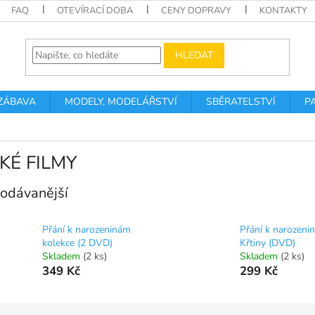
FAQ
OTEVÍRACÍ DOBA
CENY DOPRAVY
KONTAKTY
HLEDAT
 ZÁBAVA
MODELY, MODELÁŘSTVÍ
SBĚRATELSTVÍ
P
KÉ FILMY
odávanější
Přání k narozeninám
Přání k narozeni
kolekce (2 DVD)
Křtiny (DVD)
Skladem
(2 ks)
Skladem
(2 ks)
349 Kč
299 Kč