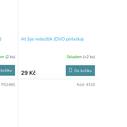
)
Ať žije nebožtík (DVD pošetka)
dem
(2 ks)
Skladem
(>2 ks)
 košíku
Do košíku
29 Kč
:
P01465
Kód:
4316