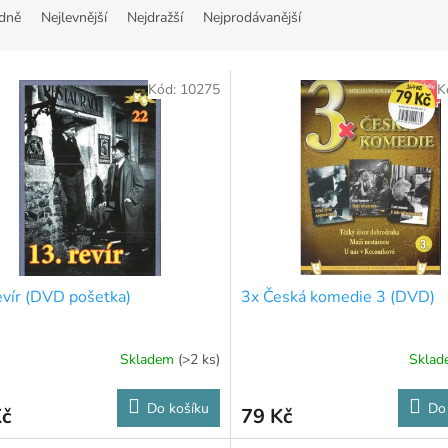
dně
Nejlevnější
Nejdražší
Nejprodávanější
Kód:
10275
K
evír (DVD pošetka)
3x Česká komedie 3 (DVD)
Skladem
(>2 ks)
Skla
Do košíku
Do
Kč
79 Kč