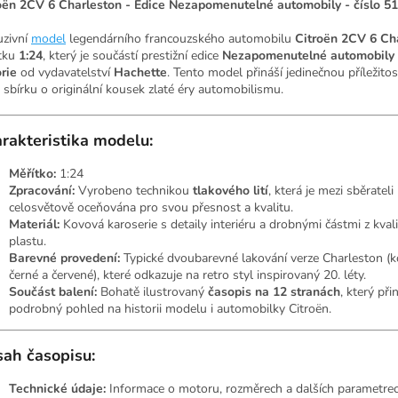
oën 2CV 6 Charleston - Edice Nezapomenutelné automobily - číslo 51
uzivní
model
legendárního francouzského automobilu
Citroën 2CV 6 Ch
tku
1:24
, který je součástí prestižní edice
Nezapomenutelné automobily 
orie
od vydavatelství
Hachette
. Tento model přináší jedinečnou příležito
 sbírku o originální kousek zlaté éry automobilismu.
rakteristika modelu:
Měřítko:
1:24
Zpracování:
Vyrobeno technikou
tlakového lití
, která je mezi sběrateli
celosvětově oceňována pro svou přesnost a kvalitu.
Materiál:
Kovová karoserie s detaily interiéru a drobnými částmi z kval
plastu.
Barevné provedení:
Typické dvoubarevné lakování verze Charleston (
černé a červené), které odkazuje na retro styl inspirovaný 20. léty.
Součást balení:
Bohatě ilustrovaný
časopis na 12 stranách
, který při
podrobný pohled na historii modelu i automobilky Citroën.
ah časopisu:
Technické údaje:
Informace o motoru, rozměrech a dalších parametrec