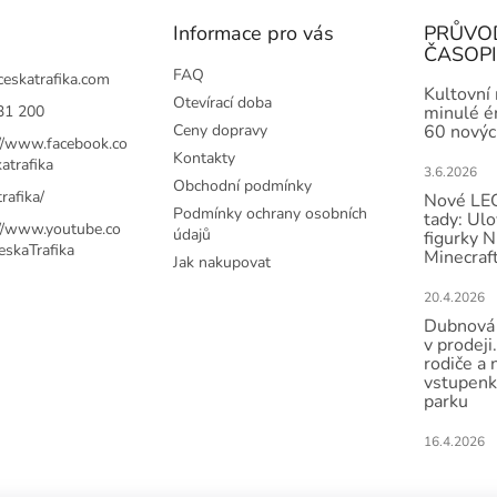
Informace pro vás
PRŮVO
ČASOP
FAQ
ceskatrafika.com
Kultovní
Otevírací doba
31 200
minulé ér
Ceny dopravy
60 novýc
://www.facebook.co
Kontakty
atrafika
3.6.2026
Obchodní podmínky
rafika/
Nové LEG
Podmínky ochrany osobních
tady: Ulo
://www.youtube.co
údajů
figurky N
skaTrafika
Minecraft
Jak nakupovat
20.4.2026
Dubnová 
v prodeji.
rodiče a 
vstupenk
parku
16.4.2026