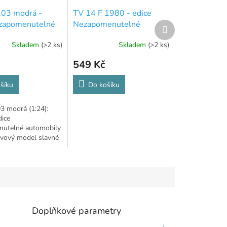
03 modrá -
TV 14 F 1980 - edice
ezapomenutelné
Nezapomenutelné
Další
produkt
ly - 46
automobily - 18
Skladem
(>2 ks)
Skladem
(>2 ks)
549 Kč
šíku
Do košíku
3 modrá (1:24):
dice
utelné automobily.
ovový model slavné
egendy s časopisem.
Doplňkové parametry