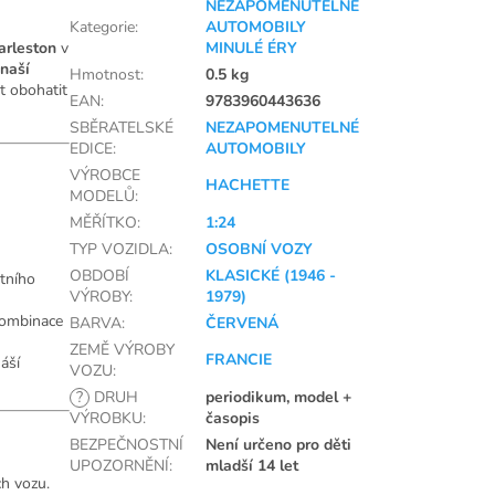
NEZAPOMENUTELNÉ
Kategorie
:
AUTOMOBILY
arleston
v
MINULÉ ÉRY
naší
Hmotnost
:
0.5 kg
st obohatit
EAN
:
9783960443636
SBĚRATELSKÉ
NEZAPOMENUTELNÉ
EDICE
:
AUTOMOBILY
VÝROBCE
HACHETTE
MODELŮ
:
MĚŘÍTKO
:
1:24
TYP VOZIDLA
:
OSOBNÍ VOZY
OBDOBÍ
KLASICKÉ (1946 -
itního
VÝROBY
:
1979)
kombinace
BARVA
:
ČERVENÁ
ZEMĚ VÝROBY
FRANCIE
náší
VOZU
:
?
DRUH
periodikum, model +
VÝROBKU
:
časopis
BEZPEČNOSTNÍ
Není určeno pro děti
UPOZORNĚNÍ
:
mladší 14 let
h vozu.