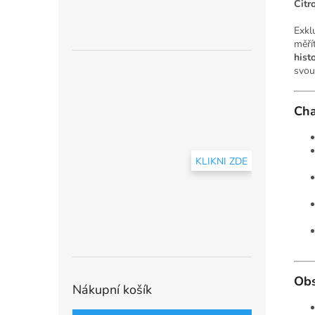
Citr
Exkl
měří
hist
svou
Cha
KLIKNI ZDE
Obs
Nákupní košík