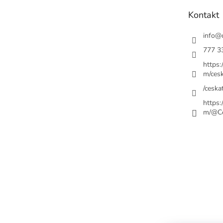
t
Kontakt
í
info
@
777 3
https
m/cesk
/ceskat
https
m/@Ce