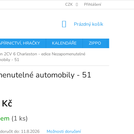
OBCHODNÍ PODMÍNKY
PODMÍNKY OCHRANY OSOBNÍCH ÚDA
CZK
Přihlášení
NÁKUPNÍ
Prázdný košík
KOŠÍK
APÍRNICTVÍ, HRAČKY
KALENDÁŘE
ZIPPO
Obchodní 
en 2CV 6 Charleston - edice Nezapomenutelné
obily - 51
menutelné automobily - 51
 Kč
dem
(1 ks)
oručit do:
11.8.2026
Možnosti doručení