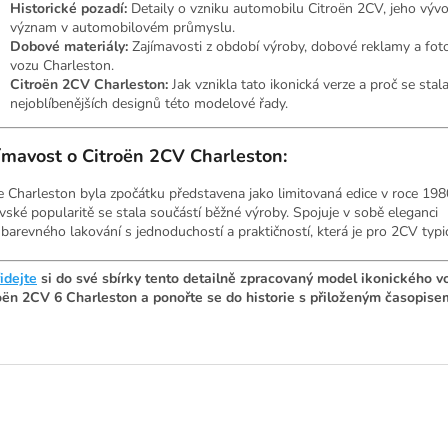
Historické pozadí:
Detaily o vzniku automobilu Citroën 2CV, jeho vývo
význam v automobilovém průmyslu.
Dobové materiály:
Zajímavosti z období výroby, dobové reklamy a foto
vozu Charleston.
Citroën 2CV Charleston:
Jak vznikla tato ikonická verze a proč se stal
nejoblíbenějších designů této modelové řady.
ímavost o Citroën 2CV Charleston:
e Charleston byla zpočátku představena jako limitovaná edice v roce 1980
vské popularitě se stala součástí běžné výroby. Spojuje v sobě eleganci
barevného lakování s jednoduchostí a praktičností, která je pro 2CV typi
idejte
si do své sbírky tento detailně zpracovaný model ikonického v
oën 2CV 6 Charleston a ponořte se do historie s přiloženým časopise