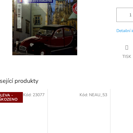
Detailní 
TISK
sející produkty
Kód:
23077
Kód:
NEAU_53
SLEVA -
ŠKOZENO