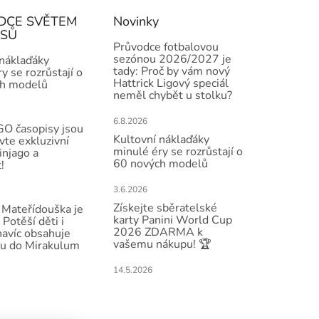
DCE SVĚTEM
Novinky
ISŮ
Průvodce fotbalovou
sezónou 2026/2027 je
 náklaďáky
tady: Proč by vám nový
y se rozrůstají o
Hattrick Ligový speciál
h modelů
neměl chybět u stolku?
6.8.2026
O časopisy jsou
Kultovní náklaďáky
vte exkluzivní
minulé éry se rozrůstají o
injago a
60 nových modelů
!
3.6.2026
Získejte sběratelské
Mateřídouška je
karty Panini World Cup
 Potěší děti i
2026 ZDARMA k
navíc obsahuje
vašemu nákupu! 🏆
u do Mirakulum
14.5.2026