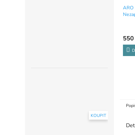
ARO 1
Neza
autom
uvoln
550
D
Popi
KOUPIT
Det