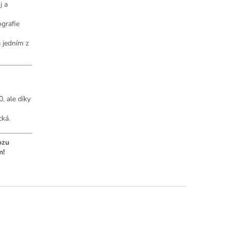
j a
grafie
a jedním z
, ale díky
cká.
ozu
m!