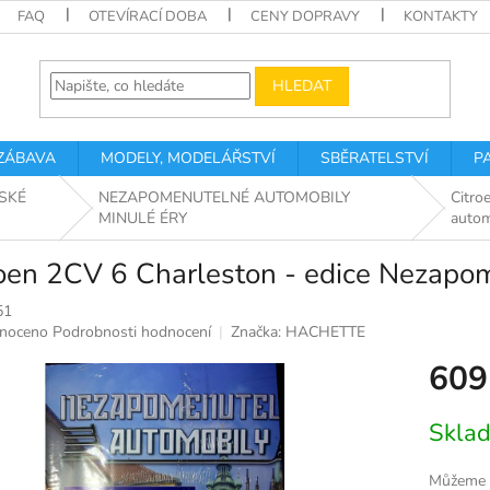
FAQ
OTEVÍRACÍ DOBA
CENY DOPRAVY
KONTAKTY
HLEDAT
 ZÁBAVA
MODELY, MODELÁŘSTVÍ
SBĚRATELSTVÍ
P
SKÉ
NEZAPOMENUTELNÉ AUTOMOBILY
Citro
MINULÉ ÉRY
autom
roen 2CV 6 Charleston - edice Nezapo
51
né
noceno
Podrobnosti hodnocení
Značka:
HACHETTE
ní
609
u
Měrná
Skla
cena:
k.
Můžeme d