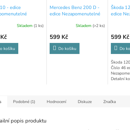
0 - edice
Mercedes Benz 200 D -
Škoda 12
pomenutelné
edice Nezapomenutelné
edice N
obily - 14 -
automobily - 53
automobi
Skladem
(1 ks)
Skladem
(>2 ks)
ěný díl interiéru
 Kč
599 Kč
599 Kč
o košíku
Do košíku
Do ko
Škoda 120
Číslo 46 e
Nezapomen
Detailní k
užitkové l
s
Podobné (1)
Hodnocení
Diskuze
Značka
ailní popis produktu