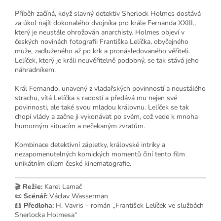
Příběh začíná, když slavný detektiv Sherlock Holmes dostává
za úkol najít dokonalého dvojníka pro krále Fernanda XXIII.,
který je neustále ohrožován anarchisty. Holmes objeví v
českých novinách fotografii Františka Lelíčka, obyčejného
muže, zadluženého až po krk a pronásledovaného věřiteli.
Lelíček, který je králi neuvěřitelně podobný, se tak stává jeho
náhradníkem.
Král Fernando, unavený z vladařských povinností a neustálého
strachu, vítá Lelíčka s radostí a předává mu nejen své
povinnosti, ale také svou mladou královnu. Lelíček se tak
chopí vlády a začne ji vykonávat po svém, což vede k mnoha
humorným situacím a nečekaným zvratům.
Kombinace detektivní zápletky, královské intriky a
nezapomenutelných komických momentů činí tento film
unikátním dílem české kinematografie.
🎬
Režie:
Karel Lamač
📜
Scénář:
Václav Wasserman
📖
Předloha:
H. Vavris – román „František Lelíček ve službách
Sherlocka Holmesa“