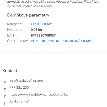
komedie, která si vás získá svým vtipem a kouzlem. Film, který
by neměl chybět ve vaší sbírce!
Doplňkové parametry
Kategorie
:
ČESKÉ FILMY
Hmotnost
:
0.05 kg
EAN
:
9772280708037
ČESKÉ FILMY
:
KOMEDIE
,
PRVOREPUBLIKOVÉ FILMY
Z
á
p
a
Kontakt
t
í
info
@
ceskatrafika.com
777 331 200
https://www.facebook.com/ceskatrafika
/ceskatrafika/