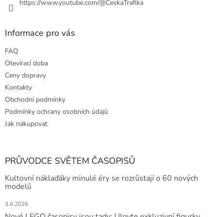
https://www.youtube.com/@CeskaTrafika
Informace pro vás
FAQ
Otevírací doba
Ceny dopravy
Kontakty
Obchodní podmínky
Podmínky ochrany osobních údajů
Jak nakupovat
PRŮVODCE SVĚTEM ČASOPISŮ
Kultovní náklaďáky minulé éry se rozrůstají o 60 nových
modelů
3.6.2026
Nové LEGO časopisy jsou tady: Ulovte exkluzivní figurky