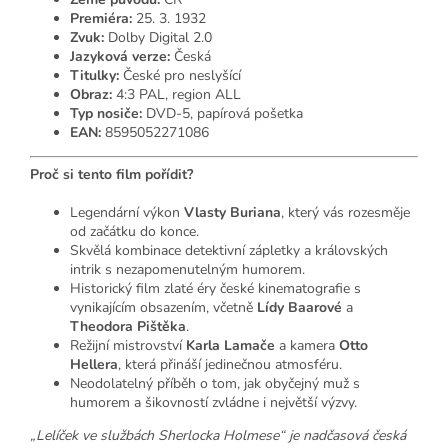
Premiéra:
25. 3. 1932
Zvuk:
Dolby Digital 2.0
Jazyková verze:
Česká
Titulky:
České pro neslyšící
Obraz:
4:3 PAL, region ALL
Typ nosiče:
DVD-5, papírová pošetka
EAN:
8595052271086
Proč si tento film pořídit?
Legendární výkon
Vlasty Buriana
, který vás rozesměje
od začátku do konce.
Skvělá kombinace detektivní zápletky a královských
intrik s nezapomenutelným humorem.
Historický film zlaté éry české kinematografie s
vynikajícím obsazením, včetně
Lídy Baarové
a
Theodora Pištěka
.
Režijní mistrovství
Karla Lamače
a kamera
Otto
Hellera
, která přináší jedinečnou atmosféru.
Neodolatelný příběh o tom, jak obyčejný muž s
humorem a šikovností zvládne i největší výzvy.
„Lelíček ve službách Sherlocka Holmese“ je nadčasová česká