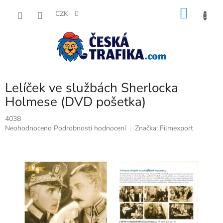
Přejít
NÁKU
na
CZK
obsah
KOŠÍK
Lelíček ve službách Sherlocka
Holmese (DVD pošetka)
4038
Průměrné
Neohodnoceno
Podrobnosti hodnocení
Značka:
Filmexport
hodnocení
produktu
je
0,0
z
5
hvězdiček.