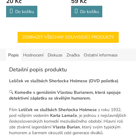
20 Kč
59 Kč
Do košíku
Do košíku
ZOBRAZIT VŠECHNY SOUVISEJÍCÍ PRODUKTY
Popis
Hodnocení
Diskuze
Značka
Ostatní informace
Detailní popis produktu
Lelíček ve službách Sherlocka Holmese (DVD pošetka)
🔍
Komedie s geniálním Vlastou Burianem, která spojuje
detektivní zápletku se skvělým humorem.
Film
Lelíček ve službách Sherlocka Holmese
z roku 1932,
pod režijním vedením
Karla Lamače
, je jednou z nejslavnějších
československých komedií meziválečného období. Hlavní roli
zde ztvárnil legendární
Vlasta Burian
, který svým typickým
humorem a šarmem okouzlil celé generace diváků.