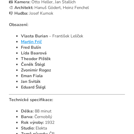
📸
Kamera:
Otto Heller, Jan Stallich
🎨
Architekt:
Hanuš Gödert, Heinz Fenchel
🎼
Hudba:
Josef Kumok
Obsazení:
Vlasta Burian
– František Lelíček
Martin Frič
Fred Bulín
Lída Baarová
Theodor Pištěk
Čeněk Štégl
Zvonimir Rogoz
Eman Fiala
Jan Sviták
Eduard Šlégl
Technické specifikace:
Délka:
88 minut
Barva:
Černobílý
Rok výroby:
1932
Studio:
Elekta
Země původu:
ČR