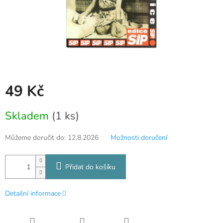
49 Kč
Měrná
Skladem
(1 ks)
cena:
Můžeme doručit do:
12.8.2026
Možnosti doručení
Přidat do košíku
Detailní informace