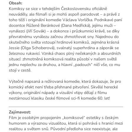
Obsah:
Komiksy se sice v tehdejším Československu oficiálně
neuváděly, ale filmaři si je mohli aspoň parodovat – a právě z
toho těží i originální komedie Václava Vorlíčka. Podnikavé paní
docentce Růženě Beránkové (Dana Medřická), jejímu muži –
vynálezci (Jiří Sovák) – a dokonce i průzkumnici krávě, se díky
převratnému vynálezu začnou zhmotňovat sny. Najednou do
skutečného světa vstoupí hrdinové komiksů, zejména krásná
Jessie (Olga Schoberová), svalnatý superhrdina a záporák se
železnou rukavicí. Vzniká chaos plný nečekaných a absurdních
situací: zhmotněná komiksová realita působí v našem světě
jednu neplechu za druhou, a hlavní „padouch“ ničí vše, co mu
stojí v cestě.
Výtečně napsaná a režírovaná komedie, která dokazuje, že pro
komický efekt není třeba přehnané pitvoření. Skvělé herecké
výkony, originální nápady a vizuální vtipy dělají z filmu
nestárnoucí klasiku české filmové sci-fi komedie 60. let!
Zajímavost:
Film je osobitým propojením „komiksové“ estetiky s českým
humorem a výraznou vizualitou, která si pohrává s hranicí mezi
realitou a světem snů. Původní předloha sice neexistuje, ale