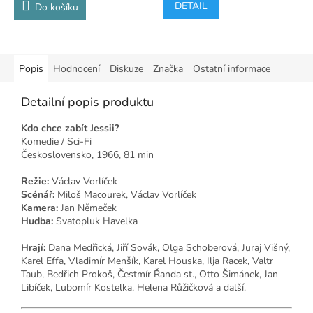
DETAIL
Do košíku
Popis
Hodnocení
Diskuze
Značka
Ostatní informace
Detailní popis produktu
Kdo chce zabít Jessii?
Komedie / Sci-Fi
Československo, 1966, 81 min
Režie:
Václav Vorlíček
Scénář:
Miloš Macourek, Václav Vorlíček
Kamera:
Jan Němeček
Hudba:
Svatopluk Havelka
Hrají:
Dana Medřická, Jiří Sovák, Olga Schoberová, Juraj Višný,
Karel Effa, Vladimír Menšík, Karel Houska, Ilja Racek, Valtr
Taub, Bedřich Prokoš, Čestmír Řanda st., Otto Šimánek, Jan
Libíček, Lubomír Kostelka, Helena Růžičková a další.