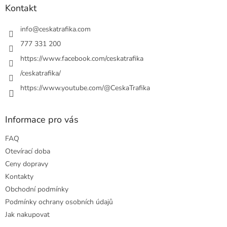
a
Kontakt
t
í
info
@
ceskatrafika.com
777 331 200
https://www.facebook.com/ceskatrafika
/ceskatrafika/
https://www.youtube.com/@CeskaTrafika
Informace pro vás
FAQ
Otevírací doba
Ceny dopravy
Kontakty
Obchodní podmínky
Podmínky ochrany osobních údajů
Jak nakupovat