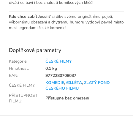
diváci se baví i bez znalosti komiksových klišé!
Kdo chce zabít Jessii?
si díky svému originálnímu pojetí,
výbornému obsazení a chytrému humoru vydobyl pevné místo
mezi legendami české komedie!
Doplňkové parametry
Kategorie
:
ČESKÉ FILMY
Hmotnost
:
0.1 kg
EAN
:
9772280708037
KOMEDIE
,
60.LÉTA
,
ZLATÝ FOND
ČESKÉ FILMY
:
ČESKÉHO FILMU
PŘÍSTUPNOST
Přístupné bez omezení
FILMU
:
Z
á
p