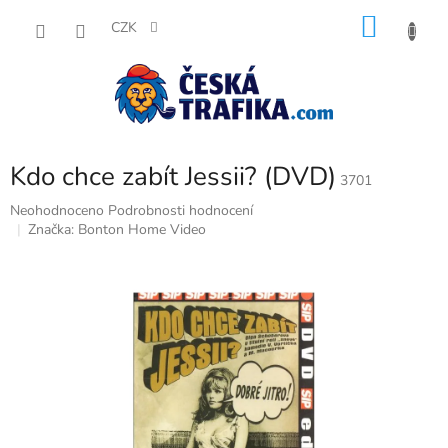
Přejít
NÁKU
na
CZK
obsah
KOŠÍK
Kdo chce zabít Jessii? (DVD)
3701
Průměrné
Neohodnoceno
Podrobnosti hodnocení
hodnocení
Značka:
Bonton Home Video
produktu
je
0,0
z
5
hvězdiček.