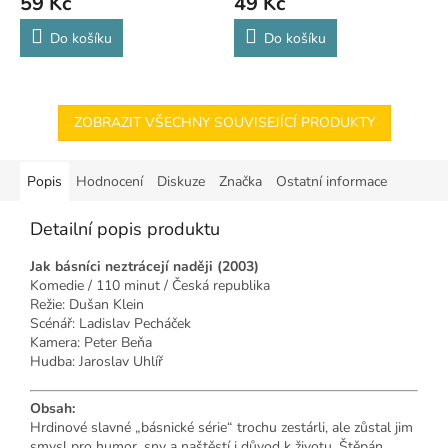
59 Kč
49 Kč
Do košíku
Do košíku
ZOBRAZIT VŠECHNY SOUVISEJÍCÍ PRODUKTY
Popis
Hodnocení
Diskuze
Značka
Ostatní informace
Detailní popis produktu
Jak básníci neztrácejí naději (2003)
Komedie / 110 minut / Česká republika
Režie: Dušan Klein
Scénář: Ladislav Pecháček
Kamera: Peter Beňa
Hudba: Jaroslav Uhlíř
Obsah:
Hrdinové slavné „básnické série“ trochu zestárli, ale zůstal jim
smysl pro humor, sny a naštěstí i důvod k životu. Štěpán