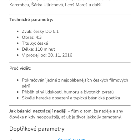
Karembeu, Šárka Ullrichová, Leoš Mareš a další.
Technické parametry:
Zvuk: česky DD 5.1
Obraz: 4:3
Titulky: české
Délka: 110 minut
V prodeji od: 30. 11. 2016
Proč vidět:
Pokračování jedné z nejoblíbenějších českých filmových
sérií
Příběh plný lidskosti, humoru a životních zvratů
Skvělé herecké obsazení a typická básnická poetika
Jak básníci neztrácejí naději
– film o tom, že naděje a sny
člověka nikdy neopouštějí, ať už je život jakkoliv zamotaný.
Doplňkové parametry