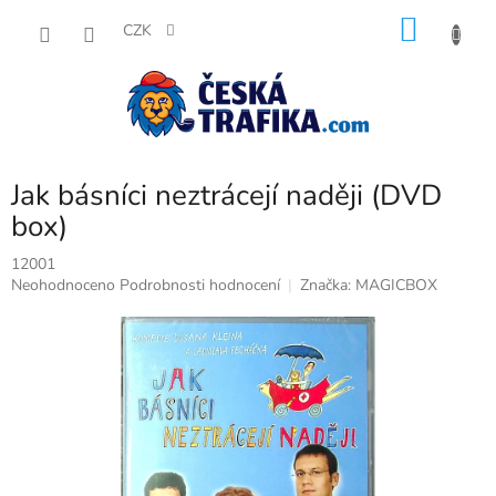
Přejít
NÁKU
na
CZK
obsah
KOŠÍK
Jak básníci neztrácejí naději (DVD
box)
12001
Průměrné
Neohodnoceno
Podrobnosti hodnocení
Značka:
MAGICBOX
hodnocení
produktu
je
0,0
z
5
hvězdiček.