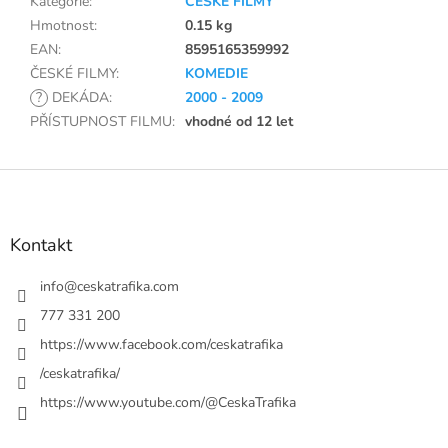
Kategorie
:
ČESKÉ FILMY
Hmotnost
:
0.15 kg
EAN
:
8595165359992
ČESKÉ FILMY
:
KOMEDIE
?
DEKÁDA
:
2000 - 2009
PŘÍSTUPNOST FILMU
:
vhodné od 12 let
Z
á
p
a
Kontakt
t
í
info
@
ceskatrafika.com
777 331 200
https://www.facebook.com/ceskatrafika
/ceskatrafika/
https://www.youtube.com/@CeskaTrafika