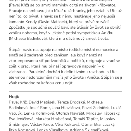
(Pavel Kříž) se po smrti maminky ocitá na životní křižovatce.
Pracuje na smlouvu jako lékař u záchranky, jeho vztah s Ute už
není to, co býval, a navíc se k němu nastěhuje jeho nejlepší
kamarád Kendy (David Matásek), který se právě rozvádí.
Zpočátku je společné soužití baví, ale Štěpánův život se obrátí
vzhůru nohama, když v lékárně potká sympatickou Aničku
(Michaela Badinková), která mu dává nový smysl života.
Štěpán navíc nastupuje na místo ředitele místní nemocnice a
snaží se ji zachránit před zánikem, ale když narazí na
zkorumpovanou síť podvodníků a politiků, rezignuje a vrací se
zpět k práci, která mu přináší opravdové naplnění – k
záchrance. Paralelně dochází k definitivnímu rozchodu s Ute,
ale vinou nedorozumění mizí z jeho života i Anička. Štěpán se ji
však rozhodne za každou cenu najít...
Hrají:
Pavel Kříž, David Matásek, Tereza Brodská, Michaela
Badinková, Josef Somr, Jana Hlaváčová, Pavel Zedníček, Lukáš
Vaculík, Lenka Kořínková, Oldřich Navrátil, Miroslav Táborský,
Eva Jeníčková, Markéta Hrubešová, Tomáš Töpfer, Miloslav
Šmídmajer, Václav Knop, Věra Koktová, Otmar Brancuzský,
Jitka Kocurová, Lenka Vlasáková, Adriana Sklenaříková-