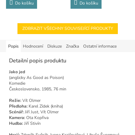
Do košíku
Do košíku
ZOBRAZIT VŠECHNY SOUVISEJÍCÍ PRODUKTY
Popis
Hodnocení
Diskuze
Značka
Ostatní informace
Detailní popis produktu
Jako jed
(anglicky As Good as Poison)
Komedie
Československo, 1985, 76 min
Režie:
Vít Olmer
Předloha:
Karel Zídek (kniha)
Scénář:
Jiří Just, Vít Olmer
Kamera:
Ota Kopřiva
Hudba:
Jiří Stivín
Hrají:
Zdeněk Svěrák, Ivona Krajčovičová, Libuše Švormová,