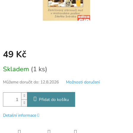
49 Kč
Měrná
Skladem
(1 ks)
cena:
Můžeme doručit do:
12.8.2026
Možnosti doručení
Přidat do košíku
Detailní informace