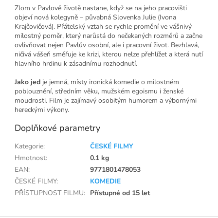
Zlom v Pavlově životě nastane, když se na jeho pracovišti
objeví nová kolegyně – půvabná Slovenka Julie (Ivona
Krajčovičová). Přátelský vztah se rychle promění ve vášnivý
milostný poměr, který narůstá do nečekaných rozměrů a začne
ovlivňovat nejen Pavlův osobní, ale i pracovní život. Bezhlavá,
ničivá vášeň směřuje ke krizi, kterou nelze přehlížet a která nutí
hlavního hrdinu k zásadnímu rozhodnutí.
Jako jed
je jemná, místy ironická komedie o milostném
poblouznění, středním věku, mužském egoismu i ženské
moudrosti. Film je zajímavý osobitým humorem a výbornými
hereckými výkony.
Doplňkové parametry
Kategorie
:
ČESKÉ FILMY
Hmotnost
:
0.1 kg
EAN
:
9771801478053
ČESKÉ FILMY
:
KOMEDIE
PŘÍSTUPNOST FILMU
:
Přístupné od 15 let