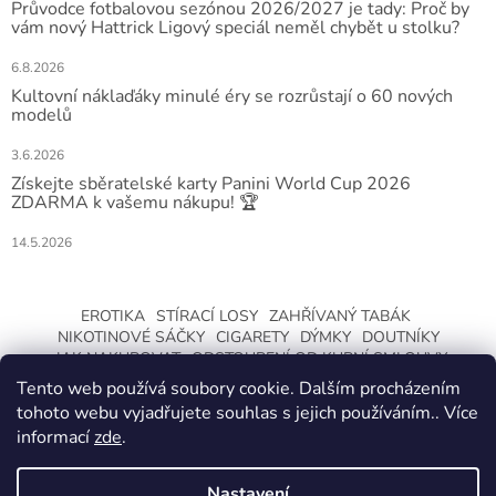
Průvodce fotbalovou sezónou 2026/2027 je tady: Proč by
vám nový Hattrick Ligový speciál neměl chybět u stolku?
6.8.2026
Kultovní náklaďáky minulé éry se rozrůstají o 60 nových
modelů
3.6.2026
Získejte sběratelské karty Panini World Cup 2026
ZDARMA k vašemu nákupu! 🏆
14.5.2026
EROTIKA
STÍRACÍ LOSY
ZAHŘÍVANÝ TABÁK
NIKOTINOVÉ SÁČKY
CIGARETY
DÝMKY
DOUTNÍKY
JAK NAKUPOVAT
ODSTOUPENÍ OD KUPNÍ SMLOUVY
Tento web používá soubory cookie. Dalším procházením
tohoto webu vyjadřujete souhlas s jejich používáním.. Více
informací
zde
.
Nastavení