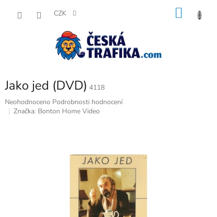
Přejít
NÁKU
na
CZK
obsah
KOŠÍK
Jako jed (DVD)
4118
Průměrné
Neohodnoceno
Podrobnosti hodnocení
hodnocení
Značka:
Bonton Home Video
produktu
je
0,0
z
5
hvězdiček.