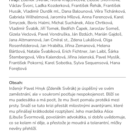
Václav Švorc, Laďka Kozderková, František Řehák, František
Husák, Vladimír Durdík ml., Dana Balounová, Věra Tichánková,
Gabriela Wilhelmová, Jaromíra Mílová, Anna Ferencová, Karel
Smyczek, Boris Halmi, Michal Suchánek, Alice Chrtková,
Vladimír Švabík, Jiří Tomek, Bedřich Čapek, Jaroslav Someš,
Gizela Veclová, Pavel Vondruška, Ján Bzdúch, Marián Gajdoš,
Jana Altmannová, Jan Cmíral st., Zdena Lukášová, Olga
Rosenfelderová, Jan Hraběta, Jiřina Zemanová, Helena
Bártlová, Natalie Švabíková, Erich Fichtner, Jan Laibl, Šárka
Štembergová, Věra Kalendová, Jiřina Jelenská, Pavel Myslík,
František Pokorný, Karel Sobotka, Sylva Sequensová, Hana
Forejtová
Obsah:
Inženýr Pavel Hnyk (Zdeněk Svěrák) je úspěšný ve svém
zaměstnání, ale v soukromí pociťuje nespokojenost. Blíží se
mu padesátka a má pocit, že mu život pomalu protéká mezi
prsty. Snaží se tuto krizi přestát milostnými avantýrami, které
mu přinášejí krátkodobé rozptýlení. Jeho manželka Alice
(Libuše Švormová), povoláním advokátka, si dobře uvědomuje,
co se kolem ní děje, a přestože je moudrá a tolerantní, mlčky
nevěry přehlíží.