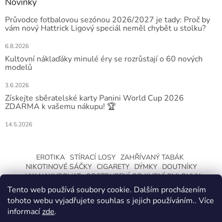
Novinky
Průvodce fotbalovou sezónou 2026/2027 je tady: Proč by
vám nový Hattrick Ligový speciál neměl chybět u stolku?
6.8.2026
Kultovní náklaďáky minulé éry se rozrůstají o 60 nových
modelů
3.6.2026
Získejte sběratelské karty Panini World Cup 2026
ZDARMA k vašemu nákupu! 🏆
14.5.2026
EROTIKA
STÍRACÍ LOSY
ZAHŘÍVANÝ TABÁK
NIKOTINOVÉ SÁČKY
CIGARETY
DÝMKY
DOUTNÍKY
JAK NAKUPOVAT
ODSTOUPENÍ OD KUPNÍ SMLOUVY
Tento web používá soubory cookie. Dalším procházením
tohoto webu vyjadřujete souhlas s jejich používáním.. Více
informací
zde
.