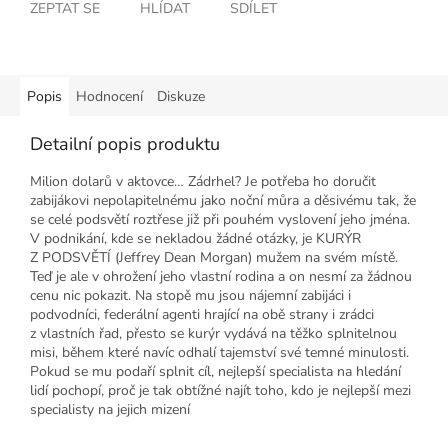
ZEPTAT SE
HLÍDAT
SDÍLET
Popis
Hodnocení
Diskuze
Detailní popis produktu
Milion dolarů v aktovce… Zádrhel? Je potřeba ho doručit
zabijákovi nepolapitelnému jako noční můra a děsivému tak, že
se celé podsvětí roztřese již při pouhém vyslovení jeho jména.
V podnikání, kde se nekladou žádné otázky, je KURÝR
Z PODSVĚTÍ (Jeffrey Dean Morgan) mužem na svém místě.
Teď je ale v ohrožení jeho vlastní rodina a on nesmí za žádnou
cenu nic pokazit. Na stopě mu jsou nájemní zabijáci i
podvodníci, federální agenti hrající na obě strany i zrádci
z vlastních řad, přesto se kurýr vydává na těžko splnitelnou
misi, během které navíc odhalí tajemství své temné minulosti.
Pokud se mu podaří splnit cíl, nejlepší specialista na hledání
lidí pochopí, proč je tak obtížné najít toho, kdo je nejlepší mezi
specialisty na jejich mizení