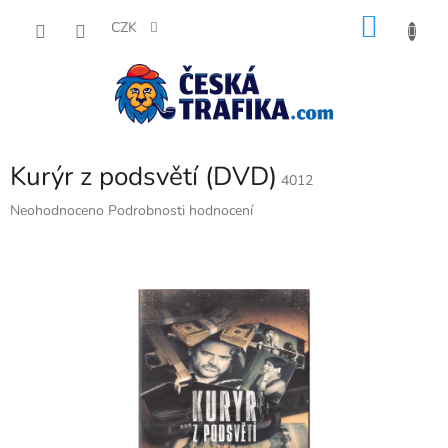
Přejít
NÁKU
na
CZK
obsah
KOŠÍK
Kurýr z podsvětí (DVD)
4012
Průměrné
Neohodnoceno
Podrobnosti hodnocení
hodnocení
produktu
je
0,0
z
5
hvězdiček.