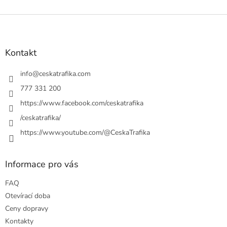
Z
á
p
a
Kontakt
t
í
info
@
ceskatrafika.com
777 331 200
https://www.facebook.com/ceskatrafika
/ceskatrafika/
https://www.youtube.com/@CeskaTrafika
Informace pro vás
FAQ
Otevírací doba
Ceny dopravy
Kontakty