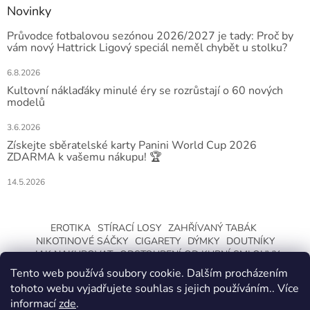
Novinky
Průvodce fotbalovou sezónou 2026/2027 je tady: Proč by
vám nový Hattrick Ligový speciál neměl chybět u stolku?
6.8.2026
Kultovní náklaďáky minulé éry se rozrůstají o 60 nových
modelů
3.6.2026
Získejte sběratelské karty Panini World Cup 2026
ZDARMA k vašemu nákupu! 🏆
14.5.2026
EROTIKA
STÍRACÍ LOSY
ZAHŘÍVANÝ TABÁK
NIKOTINOVÉ SÁČKY
CIGARETY
DÝMKY
DOUTNÍKY
JAK NAKUPOVAT
ODSTOUPENÍ OD KUPNÍ SMLOUVY
Tento web používá soubory cookie. Dalším procházením
tohoto webu vyjadřujete souhlas s jejich používáním.. Více
informací
zde
.