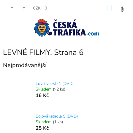
Přejít
NÁKU
na
CZK
obsah
KOŠÍK
LEVNÉ FILMY
, Strana 6
Nejprodávanější
Lovci velryb 1 (DVD)
Skladem
(>2 ks)
16 Kč
Bojová letadla 5 (DVD)
Skladem
(1 ks)
25 Kč