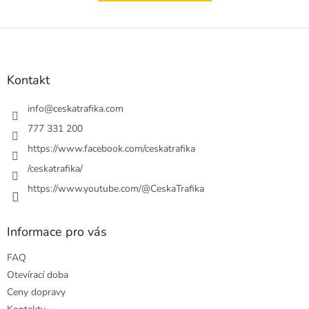
Z
á
p
a
Kontakt
t
í
info
@
ceskatrafika.com
777 331 200
https://www.facebook.com/ceskatrafika
/ceskatrafika/
https://www.youtube.com/@CeskaTrafika
Informace pro vás
FAQ
Otevírací doba
Ceny dopravy