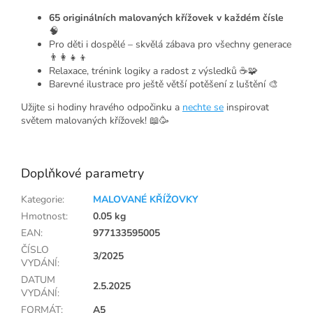
65 originálních malovaných křížovek v každém čísle
🧠
Pro děti i dospělé – skvělá zábava pro všechny generace
👨‍👩‍👧‍👦
Relaxace, trénink logiky a radost z výsledků ☕🧩
Barevné ilustrace pro ještě větší potěšení z luštění 🎨
Užijte si hodiny hravého odpočinku a
nechte se
inspirovat
světem malovaných křížovek! 📖🥳
Doplňkové parametry
Kategorie
:
MALOVANÉ KŘÍŽOVKY
Hmotnost
:
0.05 kg
EAN
:
977133595005
ČÍSLO
3/2025
VYDÁNÍ
:
DATUM
2.5.2025
VYDÁNÍ
:
FORMÁT
:
A5