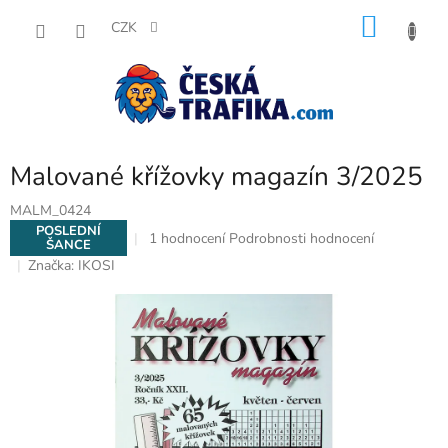
Přejít
NÁKU
na
CZK
obsah
KOŠÍK
Malované křížovky magazín 3/2025
MALM_0424
POSLEDNÍ
Průměrné
1 hodnocení
Podrobnosti hodnocení
ŠANCE
hodnocení
Značka:
IKOSI
produktu
je
5,0
z
5
hvězdiček.