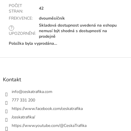
POČET
42
STRAN
:
FREKVENCE
:
dvouměsíčník
Skladová dostupnost uvedená na eshopu
?
nemusí být shodná s dostupností na
UPOZORNĚNÍ
:
prodejně
Položka byla vyprodána…
Z
á
p
a
Kontakt
t
í
info
@
ceskatrafika.com
777 331 200
https://www.facebook.com/ceskatrafika
/ceskatrafika/
https://www.youtube.com/@CeskaTrafika