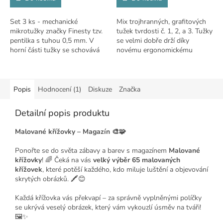
Set 3 ks - mechanické
Mix trojhranných, grafitových
mikrotužky značky Finesty tzv.
tužek tvrdosti č. 1, 2, a 3. Tužky
pentilka s tuhou 0,5 mm. V
se velmi dobře drží díky
horní části tužky se schovává
novému ergonomickému
pod vrškem mazací pryž. Tužka
trojhrannému designu. Tyto
je opatřena plastovým klipem.
dřevěné tužky jsou ideální pro
psaní,...
Popis
Hodnocení (1)
Diskuze
Značka
Detailní popis produktu
Malované křížovky – Magazín 🎨🧩
Ponořte se do světa zábavy a barev s magazínem
Malované
křížovky
! 🌈 Čeká na vás
velký výběr 65 malovaných
křížovek
, které potěší každého, kdo miluje luštění a objevování
skrytých obrázků. 🖍️😊
Každá křížovka vás překvapí – za správně vyplněnými políčky
se ukrývá veselý obrázek, který vám vykouzlí úsměv na tváři!
🖼️✨