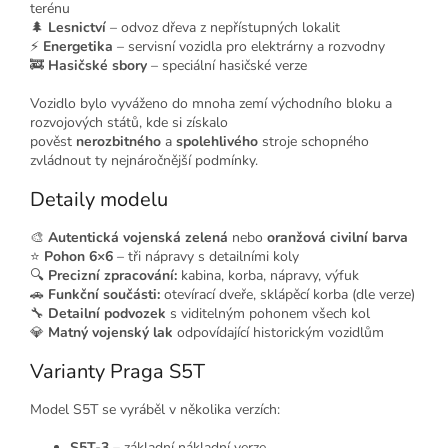
terénu
🌲
Lesnictví
– odvoz dřeva z nepřístupných lokalit
⚡
Energetika
– servisní vozidla pro elektrárny a rozvodny
🚒
Hasičské sbory
– speciální hasičské verze
Vozidlo bylo vyváženo do mnoha zemí východního bloku a
rozvojových států, kde si získalo
pověst
nerozbitného
a
spolehlivého
stroje schopného
zvládnout ty nejnáročnější podmínky.
Detaily modelu
🎨
Autentická vojenská zelená
nebo
oranžová civilní barva
⭐
Pohon 6×6
– tři nápravy s detailními koly
🔍
Precizní zpracování:
kabina, korba, nápravy, výfuk
🚗
Funkční součásti:
otevírací dveře, sklápěcí korba (dle verze)
🔧
Detailní podvozek
s viditelným pohonem všech kol
💎
Matný vojenský lak
odpovídající historickým vozidlům
Varianty Praga S5T
Model S5T se vyráběl v několika verzích:
S5T-3
– základní nákladní verze