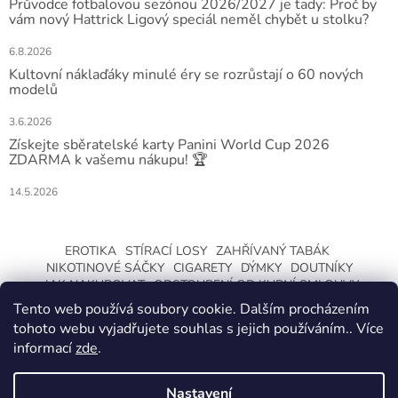
Průvodce fotbalovou sezónou 2026/2027 je tady: Proč by
vám nový Hattrick Ligový speciál neměl chybět u stolku?
6.8.2026
Kultovní náklaďáky minulé éry se rozrůstají o 60 nových
modelů
3.6.2026
Získejte sběratelské karty Panini World Cup 2026
ZDARMA k vašemu nákupu! 🏆
14.5.2026
EROTIKA
STÍRACÍ LOSY
ZAHŘÍVANÝ TABÁK
NIKOTINOVÉ SÁČKY
CIGARETY
DÝMKY
DOUTNÍKY
JAK NAKUPOVAT
ODSTOUPENÍ OD KUPNÍ SMLOUVY
Tento web používá soubory cookie. Dalším procházením
tohoto webu vyjadřujete souhlas s jejich používáním.. Více
informací
zde
.
Nastavení