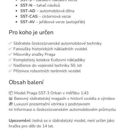
S5T-N
– tahač návěsů
S5T-AD
– automobilová dílna
S5T-CAS
– cisternová verze
S5T-AV
– jeřábová verze (autojeřáb)
Pro koho je určen
✅ Sběratele československé automobilové techniky
✅ Fanoušky historických nákladních vozidel
✅ Milovníky značky Praga
✅ Kompletisty kolekce Kultovní náklaďáky
✅ Nadšence do vojenské techniky 50. let
✅ Příznivce robustních terénních vozidel
Obsah balení
📦 Model Praga S5T-3 Orkan v měřítku 1:43
📖 Barevný sběratelský magazín s historií vozidla a výrobce
🎁 Luxusní prezentační vitrínka s podstavcem
📜 Informace o československém automobilovém průmyslu
Upozornění:
Jedná se o sběratelský model, není určen jako
hračka pro děti do 14 let.