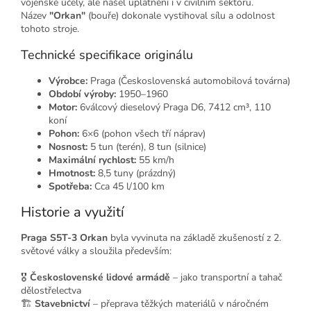
vojenské účely, ale našel uplatnění i v civilním sektoru.
Název
"Orkan"
(bouře) dokonale vystihoval sílu a odolnost
tohoto stroje.
Technické specifikace originálu
Výrobce:
Praga (Československá automobilová továrna)
Období výroby:
1950–1960
Motor:
6válcový dieselový Praga D6, 7412 cm³, 110
koní
Pohon:
6×6 (pohon všech tří náprav)
Nosnost:
5 tun (terén), 8 tun (silnice)
Maximální rychlost:
55 km/h
Hmotnost:
8,5 tuny (prázdný)
Spotřeba:
Cca 45 l/100 km
Historie a využití
Praga S5T-3 Orkan
byla vyvinuta na základě zkušeností z 2.
světové války a sloužila především:
🎖️
Československé lidové armádě
– jako transportní a tahač
dělostřelectva
🏗️
Stavebnictví
– přeprava těžkých materiálů v náročném