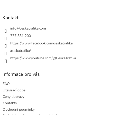
Z
á
p
a
Kontakt
t
í
info
@
ceskatrafika.com
777 331 200
https://www.facebook.com/ceskatrafika
/ceskatrafika/
https://www.youtube.com/@CeskaTrafika
Informace pro vás
FAQ
Otevírací doba
Ceny dopravy
Kontakty
Obchodní podmínky