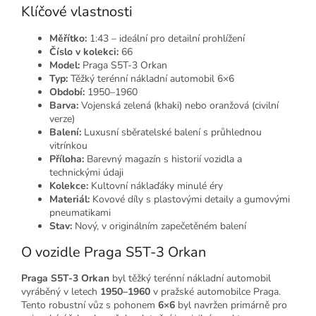
Klíčové vlastnosti
Měřítko:
1:43 – ideální pro detailní prohlížení
Číslo v kolekci:
66
Model:
Praga S5T-3 Orkan
Typ:
Těžký terénní nákladní automobil 6×6
Období:
1950–1960
Barva:
Vojenská zelená (khaki) nebo oranžová (civilní
verze)
Balení:
Luxusní sběratelské balení s průhlednou
vitrínkou
Příloha:
Barevný magazín s historií vozidla a
technickými údaji
Kolekce:
Kultovní náklaďáky minulé éry
Materiál:
Kovové díly s plastovými detaily a gumovými
pneumatikami
Stav:
Nový, v originálním zapečetěném balení
O vozidle Praga S5T-3 Orkan
Praga S5T-3 Orkan
byl těžký terénní nákladní automobil
vyráběný v letech
1950–1960
v pražské automobilce Praga.
Tento robustní vůz s pohonem
6×6
byl navržen primárně pro