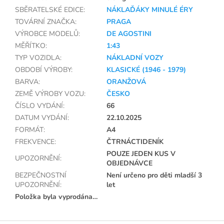
SBĚRATELSKÉ EDICE
:
NÁKLAĎÁKY MINULÉ ÉRY
TOVÁRNÍ ZNAČKA
:
PRAGA
VÝROBCE MODELŮ
:
DE AGOSTINI
MĚŘÍTKO
:
1:43
TYP VOZIDLA
:
NÁKLADNÍ VOZY
OBDOBÍ VÝROBY
:
KLASICKÉ (1946 - 1979)
BARVA
:
ORANŽOVÁ
ZEMĚ VÝROBY VOZU
:
ČESKO
ČÍSLO VYDÁNÍ
:
66
DATUM VYDÁNÍ
:
22.10.2025
FORMÁT
:
A4
FREKVENCE
:
ČTRNÁCTIDENÍK
POUZE JEDEN KUS V
UPOZORNĚNÍ
:
OBJEDNÁVCE
BEZPEČNOSTNÍ
Není určeno pro děti mladší 3
UPOZORNĚNÍ
:
let
Položka byla vyprodána…