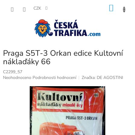
Přejít
NÁKU
na
CZK
obsah
KOŠÍK
Praga S5T-3 Orkan edice Kultovní
náklaďáky 66
C2299_57
Průměrné
Neohodnoceno
Podrobnosti hodnocení
Značka:
DE AGOSTINI
hodnocení
produktu
je
0,0
z
5
hvězdiček.