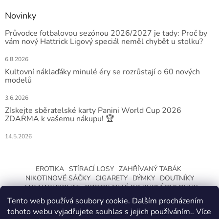
Novinky
Průvodce fotbalovou sezónou 2026/2027 je tady: Proč by
vám nový Hattrick Ligový speciál neměl chybět u stolku?
6.8.2026
Kultovní náklaďáky minulé éry se rozrůstají o 60 nových
modelů
3.6.2026
Získejte sběratelské karty Panini World Cup 2026
ZDARMA k vašemu nákupu! 🏆
14.5.2026
EROTIKA
STÍRACÍ LOSY
ZAHŘÍVANÝ TABÁK
NIKOTINOVÉ SÁČKY
CIGARETY
DÝMKY
DOUTNÍKY
JAK NAKUPOVAT
ODSTOUPENÍ OD KUPNÍ SMLOUVY
Tento web používá soubory cookie. Dalším procházením
tohoto webu vyjadřujete souhlas s jejich používáním.. Více