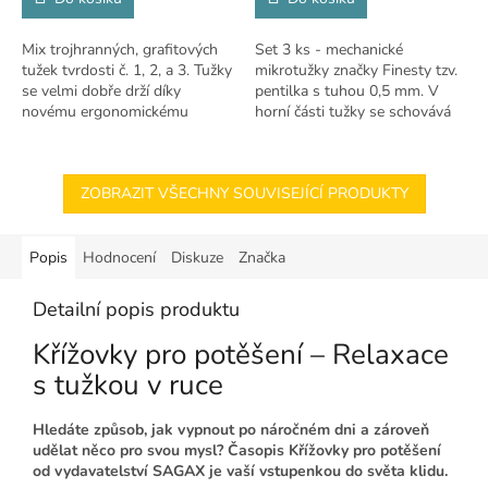
Mix trojhranných, grafitových
Set 3 ks - mechanické
tužek tvrdosti č. 1, 2, a 3. Tužky
mikrotužky značky Finesty tzv.
se velmi dobře drží díky
pentilka s tuhou 0,5 mm. V
novému ergonomickému
horní části tužky se schovává
trojhrannému designu. Tyto
pod vrškem mazací pryž. Tužka
dřevěné tužky jsou ideální pro
je opatřena plastovým klipem.
psaní,...
ZOBRAZIT VŠECHNY SOUVISEJÍCÍ PRODUKTY
Popis
Hodnocení
Diskuze
Značka
Detailní popis produktu
Křížovky pro potěšení – Relaxace
s tužkou v ruce
Hledáte způsob, jak vypnout po náročném dni a zároveň
udělat něco pro svou mysl? Časopis Křížovky pro potěšení
od vydavatelství SAGAX je vaší vstupenkou do světa klidu.