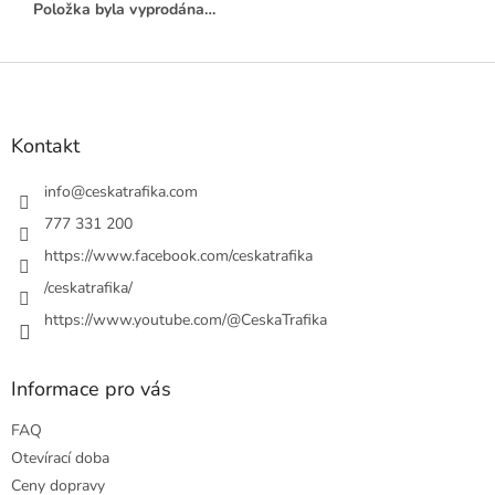
Položka byla vyprodána…
Z
á
p
a
Kontakt
t
í
info
@
ceskatrafika.com
777 331 200
https://www.facebook.com/ceskatrafika
/ceskatrafika/
https://www.youtube.com/@CeskaTrafika
Informace pro vás
FAQ
Otevírací doba
Ceny dopravy