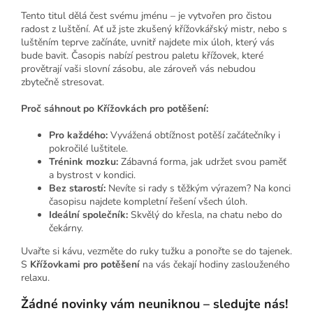
Tento titul dělá čest svému jménu – je vytvořen pro čistou
radost z luštění. Ať už jste zkušený křížovkářský mistr, nebo s
luštěním teprve začínáte, uvnitř najdete mix úloh, který vás
bude bavit. Časopis nabízí pestrou paletu křížovek, které
provětrají vaši slovní zásobu, ale zároveň vás nebudou
zbytečně stresovat.
Proč sáhnout po Křížovkách pro potěšení:
Pro každého:
Vyvážená obtížnost potěší začátečníky i
pokročilé luštitele.
Trénink mozku:
Zábavná forma, jak udržet svou paměť
a bystrost v kondici.
Bez starostí:
Nevíte si rady s těžkým výrazem? Na konci
časopisu najdete kompletní řešení všech úloh.
Ideální společník:
Skvělý do křesla, na chatu nebo do
čekárny.
Uvařte si kávu, vezměte do ruky tužku a ponořte se do tajenek.
S
Křížovkami pro potěšení
na vás čekají hodiny zaslouženého
relaxu.
Žádné novinky vám neuniknou – sledujte nás!