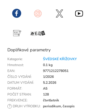
Doplňkové parametry
Kategorie
:
ŠVÉDSKÉ KŘÍŽOVKY
Hmotnost
:
0.1 kg
EAN
:
9771212278051
ČÍSLO VYDÁNÍ
:
1/2026
DATUM VYDÁNÍ
:
5.2.2026
FORMÁT
:
A5
POČET STRAN
:
128
FREKVENCE
:
čtvrtletník
?
DRUH VÝROBKU
:
periodikum, časopis