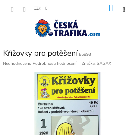
Přejít
NÁKU
na
CZK
obsah
KOŠÍK
Křížovky pro potěšení
E6893
Průměrné
Neohodnoceno
Podrobnosti hodnocení
Značka:
SAGAX
hodnocení
produktu
je
0,0
z
5
hvězdiček.