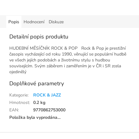
Popis
Hodnocení
Diskuze
Detailní popis produktu
HUDEBNÍ MĚSÍČNÍK ROCK & POP Rock & Pop je prestižní
časopis vycházející od roku 1990, věnující se populární hudbě
ve všech jejích podobách a životnímu stylu s hudbou
souvisejícím. Svým záběrem i zaměřením je v ČR i SR zcela
ojedinělý
Doplňkové parametry
Kategorie
:
ROCK & JAZZ
Hmotnost
:
0.2 kg
EAN
:
9770862753000
Položka byla vyprodána…
Z