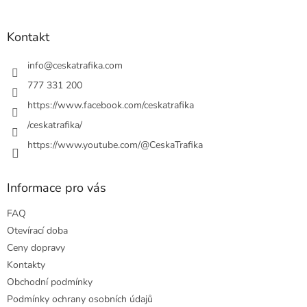
á
p
a
Kontakt
t
í
info
@
ceskatrafika.com
777 331 200
https://www.facebook.com/ceskatrafika
/ceskatrafika/
https://www.youtube.com/@CeskaTrafika
Informace pro vás
FAQ
Otevírací doba
Ceny dopravy
Kontakty
Obchodní podmínky
Podmínky ochrany osobních údajů