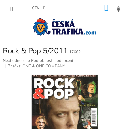
Přejít
NÁKU
na
CZK
obsah
KOŠÍK
Rock & Pop 5/2011
17662
Průměrné
Neohodnoceno
Podrobnosti hodnocení
hodnocení
Značka:
ONE & ONE COMPANY
produktu
je
0,0
z
5
hvězdiček.