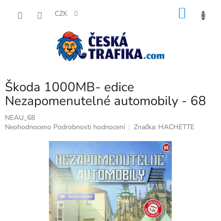
Přejít
NÁKU
na
CZK
obsah
KOŠÍK
Škoda 1000MB- edice
Nezapomenutelné automobily - 68
NEAU_68
Průměrné
Neohodnoceno
Podrobnosti hodnocení
Značka:
HACHETTE
hodnocení
produktu
je
0,0
z
5
hvězdiček.