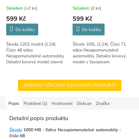
Skladem
(>2 ks)
Skladem
(2 ks)
599 Kč
599 Kč
Do košíku
Do košíku
Škoda 1203 modrá (1:24):
Škoda 105L (1:24): Číslo 71
Číslo 46 edice
edice Nezapomenutelné
Nezapomenutelné automobily.
automobily. Detailní kovový
Detailní kovový model slavné
model s časopisem.
užitkové legendy s časopisem.
ZOBRAZIT VŠECHNY SOUVISEJÍCÍ PRODUKTY
Popis
Podobné (1)
Hodnocení
Diskuze
Značka
Detailní popis produktu
Škoda
1000 MB - Edice Nezapomenutelné automobily -
číslo 68