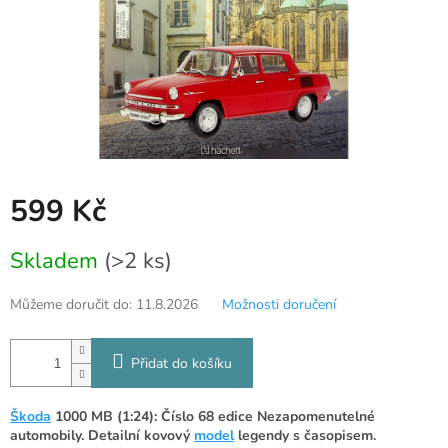
599 Kč
Měrná
Skladem
(>2 ks)
cena:
Můžeme doručit do:
11.8.2026
Možnosti doručení
Přidat do košíku
Škoda
1000 MB (1:24): Číslo 68 edice Nezapomenutelné
automobily. Detailní kovový
model
legendy s časopisem.