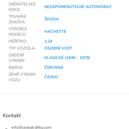
SBĚRATELSKÉ
NEZAPOMENUTELNÉ AUTOMOBILY
EDICE
:
TOVÁRNÍ
ŠKODA
ZNAČKA
:
VÝROBCE
HACHETTE
MODELŮ
:
MĚŘÍTKO
:
1:24
TYP VOZIDLA
:
OSOBNÍ VOZY
OBDOBÍ
KLASICKÉ (1946 - 1979)
VÝROBY
:
BARVA
:
ČERVENÁ
ZEMĚ VÝROBY
ČESKO
VOZU
:
Z
á
p
a
Kontakt
t
í
info
@
ceskatrafika.com