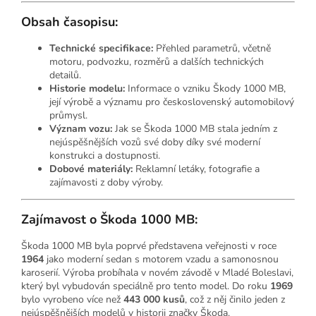
Obsah časopisu:
Technické specifikace:
Přehled parametrů, včetně
motoru, podvozku, rozměrů a dalších technických
detailů.
Historie modelu:
Informace o vzniku Škody 1000 MB,
její výrobě a významu pro československý automobilový
průmysl.
Význam vozu:
Jak se Škoda 1000 MB stala jedním z
nejúspěšnějších vozů své doby díky své moderní
konstrukci a dostupnosti.
Dobové materiály:
Reklamní letáky, fotografie a
zajímavosti z doby výroby.
Zajímavost o Škoda 1000 MB:
Škoda 1000 MB byla poprvé představena veřejnosti v roce
1964
jako moderní sedan s motorem vzadu a samonosnou
karoserií. Výroba probíhala v novém závodě v Mladé Boleslavi,
který byl vybudován speciálně pro tento model. Do roku
1969
bylo vyrobeno více než
443 000 kusů
, což z něj činilo jeden z
nejúspěšnějších modelů v historii značky Škoda.