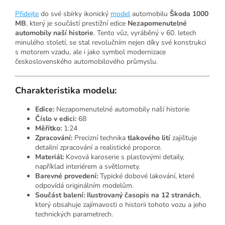
Přidejte
do své sbírky ikonický
model
automobilu
Škoda 1000
MB
, který je součástí prestižní edice
Nezapomenutelné
automobily naší historie
. Tento vůz, vyráběný v 60. letech
minulého století, se stal revolučním nejen díky své konstrukci
s motorem vzadu, ale i jako symbol modernizace
československého automobilového průmyslu.
Charakteristika modelu:
Edice:
Nezapomenutelné automobily naší historie
Číslo v edici:
68
Měřítko:
1:24
Zpracování:
Precizní technika
tlakového lití
zajišťuje
detailní zpracování a realistické proporce.
Materiál:
Kovová karoserie s plastovými detaily,
například interiérem a světlomety.
Barevné provedení:
Typické dobové lakování, které
odpovídá originálním modelům.
Součást balení:
Ilustrovaný časopis na 12 stranách
,
který obsahuje zajímavosti o historii tohoto vozu a jeho
technických parametrech.