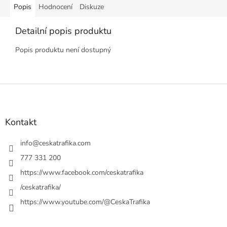
Popis
Hodnocení
Diskuze
Detailní popis produktu
Popis produktu není dostupný
Z
á
p
a
Kontakt
t
í
info
@
ceskatrafika.com
777 331 200
https://www.facebook.com/ceskatrafika
/ceskatrafika/
https://www.youtube.com/@CeskaTrafika