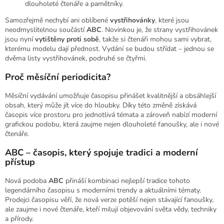
dlouholeté čtenáře a pamětníky.
Samozřejmě nechybí ani oblíbené
vystřihovánky
, které jsou
neodmyslitelnou součástí
ABC
. Novinkou je, že strany vystřihovánek
jsou nyní
vytištěny proti sobě
, takže si čtenáři mohou sami vybrat,
kterému modelu dají přednost. Vydání se budou střídat – jednou se
dvěma listy vystřihovánek, podruhé se čtyřmi.
Proč měsíční periodicita?
Měsíční vydávání umožňuje časopisu přinášet kvalitnější a obsáhlejší
obsah, který může jít více do hloubky. Díky této změně získává
časopis více prostoru pro jednotlivá témata a zároveň nabízí moderní
grafickou podobu, která zaujme nejen dlouholeté fanoušky, ale i nové
čtenáře.
ABC – časopis, který spojuje tradici a moderní
přístup
Nová podoba
ABC
přináší kombinaci nejlepší tradice tohoto
legendárního časopisu s moderními trendy a aktuálními tématy.
Prodejci časopisu věří, že nová verze potěší nejen stávající fanoušky,
ale zaujme i nové čtenáře, kteří milují objevování světa vědy, techniky
a přírody.