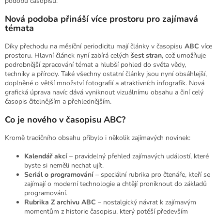
podobu časopisu.
Nová podoba přináší více prostoru pro zajímavá
témata
Díky přechodu na měsíční periodicitu mají články v časopisu
ABC
více
prostoru. Hlavní článek nyní zabírá celých
šest stran
, což umožňuje
podrobnější zpracování témat a hlubší pohled do světa vědy,
techniky a přírody. Také všechny ostatní články jsou nyní obsáhlejší,
doplněné o větší množství fotografií a atraktivních infografik. Nová
grafická úprava navíc dává vyniknout vizuálnímu obsahu a činí celý
časopis čitelnějším a přehlednějším.
Co je nového v časopisu ABC?
Kromě tradičního obsahu přibylo i několik zajímavých novinek:
Kalendář akcí
– pravidelný přehled zajímavých událostí, které
byste si neměli nechat ujít.
Seriál o programování
– speciální rubrika pro čtenáře, kteří se
zajímají o moderní technologie a chtějí proniknout do základů
programování.
Rubrika Z archivu ABC
– nostalgický návrat k zajímavým
momentům z historie časopisu, který potěší především