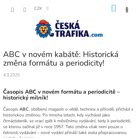
Přejít
NÁKU
na
CZK
obsah
KOŠÍK
ABC v novém kabátě: Historická
změna formátu a periodicity!
4.3.2025
Časopis ABC v novém formátu a periodicitě –
historický milník!
Časopis
ABC
, oblíbený magazín o vědě, technice a přírodě, přichází s
historickou změnou. Po mnoha letech, kdy vycházel jako
čtrnáctideník, se vrací zpět k měsíčnímu vydávání, tedy k periodicitě,
se kterou začínal již v roce 1957. Tato změna však není pouze o
četnosti vydávání – nové vydání přináší také zcela přepracovanou