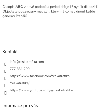
Časopis
ABC
v nové podobě a periodicitě je již nyní k dispozici!
Objevte znovuzrozený magazín, který má co nabídnout každé
generaci čtenářů.
Z
á
p
a
Kontakt
t
í
info
@
ceskatrafika.com
777 331 200
https://www.facebook.com/ceskatrafika
/ceskatrafika/
https://www.youtube.com/@CeskaTrafika
Informace pro vás