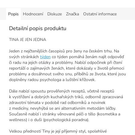
Popis
Hodnocení
Diskuze
Značka
Ostatní informace
Detailní popis produktu
TINA JE JEN JEDNA
Jeden z nejčtenějších časopisů pro ženy na českém trhu. Na
svých stránkách
týden
co týden pomáhá ženám najít odpověď
či radu na jejich otázky a problémy. Nabízí odpočinek při čtení
reportáží o zajímavých ženách, které dokázaly v životě přemoci
problémy a dosáhnout svého snu, příběhů ze života, které jsou
doplněny radou psychologa a luštění křížovek.
Dále nabízí spoustu prověřených receptů, včetně receptů
k vystřižení a dobrých kuchařských triků, odborně zpracovaná
zdravotní témata v podobě rad odborníků a novinek
z medicíny, nevyhýbá se ani alternativním metodám léčby.
Současně nabízí i stránky věnované péči o tělo (kosmetika a
wellness) i o duši (psychologická poradna).
Velkou předností Tiny je její příjemný styl, spolehlivé