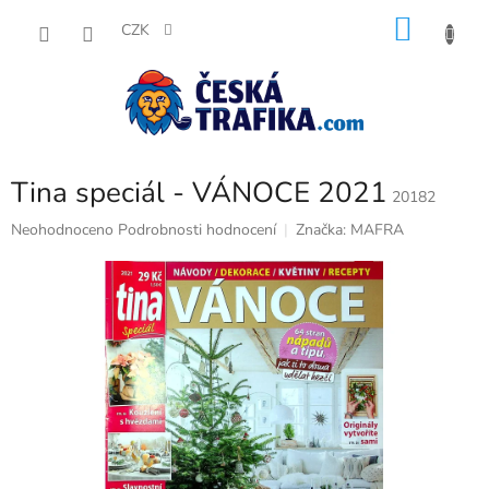
Přejít
NÁKU
na
CZK
obsah
KOŠÍK
Tina speciál - VÁNOCE 2021
20182
Průměrné
Neohodnoceno
Podrobnosti hodnocení
Značka:
MAFRA
hodnocení
produktu
je
0,0
z
5
hvězdiček.