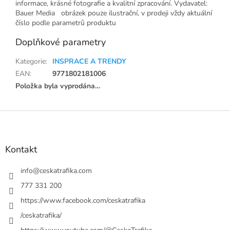
informace, krásné fotografie a kvalitní zpracování. Vydavatel:
Bauer Media obrázek pouze ilustrační, v prodeji vždy aktuální
číslo podle parametrů produktu
Doplňkové parametry
Kategorie
:
INSPRACE A TRENDY
EAN
:
9771802181006
Položka byla vyprodána…
Z
á
p
a
Kontakt
t
í
info
@
ceskatrafika.com
777 331 200
https://www.facebook.com/ceskatrafika
/ceskatrafika/