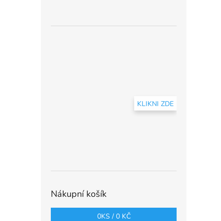
KLIKNI ZDE
Nákupní košík
0
KS /
0 KČ