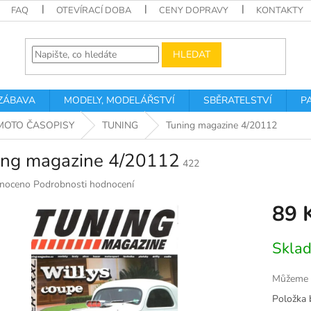
FAQ
OTEVÍRACÍ DOBA
CENY DOPRAVY
KONTAKTY
HLEDAT
 ZÁBAVA
MODELY, MODELÁŘSTVÍ
SBĚRATELSTVÍ
P
MOTO ČASOPISY
TUNING
Tuning magazine 4/20112
ing magazine 4/20112
422
né
noceno
Podrobnosti hodnocení
ní
89 
u
Měrná
Skla
cena:
k.
Můžeme d
Položka 