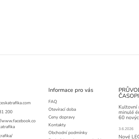
Informace pro vás
PRŮVO
ČASOP
FAQ
ceskatrafika.com
Kultovní
Otevírací doba
31 200
minulé ér
Ceny dopravy
60 novýc
://www.facebook.co
Kontakty
atrafika
3.6.2026
Obchodní podmínky
rafika/
Nové LEG