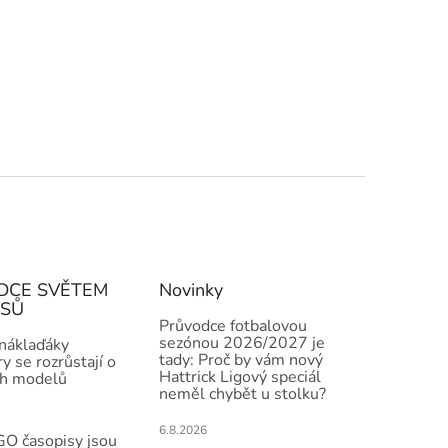
DCE SVĚTEM
Novinky
ISŮ
Průvodce fotbalovou
sezónou 2026/2027 je
 náklaďáky
tady: Proč by vám nový
y se rozrůstají o
Hattrick Ligový speciál
h modelů
neměl chybět u stolku?
6.8.2026
O časopisy jsou