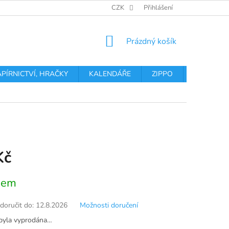
OBCHODNÍ PODMÍNKY
PODMÍNKY OCHRANY OSOBNÍCH ÚDA
CZK
Přihlášení
NÁKUPNÍ
Prázdný košík
KOŠÍK
APÍRNICTVÍ, HRAČKY
KALENDÁŘE
ZIPPO
Obchodní 
Kč
dem
oručit do:
12.8.2026
Možnosti doručení
byla vyprodána…