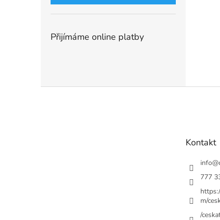
Přijímáme online platby
Z
á
p
a
t
Kontakt
í
info
@
777 3
https
m/cesk
/ceskat