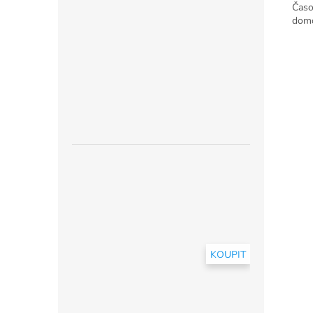
Časo
domo
KOUPIT