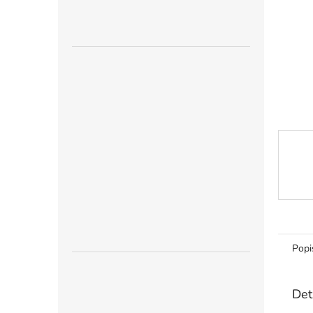
n
e
l
Popi
Det