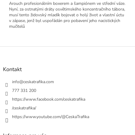
Arouch profesionálním boxerem a šampiónem ve střední váze.
Nyní, za ostnatými dráty osvětimského koncentračního tábora,
musí tento židovský mladík bojovat o holý život a vlastní úctu
v zápase, jenž byl uspořádán pro pobavení jeho nacistických
mučitelů
Z
á
p
a
Kontakt
t
í
info
@
ceskatrafika.com
777 331 200
https://www.facebook.com/ceskatrafika
/ceskatrafika/
https://www.youtube.com/@CeskaTrafika