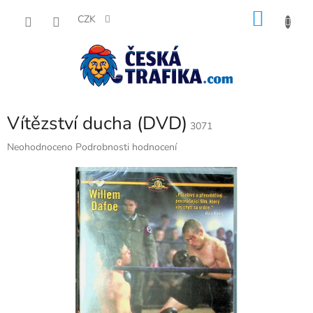
Přejít
NÁKU
na
CZK
obsah
KOŠÍK
Vítězství ducha (DVD)
3071
Průměrné
Neohodnoceno
Podrobnosti hodnocení
hodnocení
produktu
je
0,0
z
5
hvězdiček.