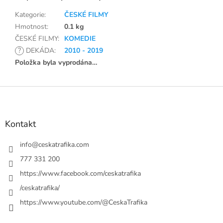
Kategorie
:
ČESKÉ FILMY
Hmotnost
:
0.1 kg
ČESKÉ FILMY
:
KOMEDIE
?
DEKÁDA
:
2010 - 2019
Položka byla vyprodána…
Z
á
p
a
Kontakt
t
í
info
@
ceskatrafika.com
777 331 200
https://www.facebook.com/ceskatrafika
/ceskatrafika/
https://www.youtube.com/@CeskaTrafika