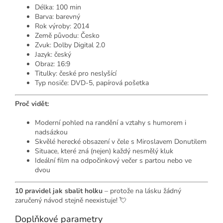
Délka: 100 min
Barva: barevný
Rok výroby: 2014
Země původu: Česko
Zvuk: Dolby Digital 2.0
Jazyk: český
Obraz: 16:9
Titulky: české pro neslyšící
Typ nosiče: DVD-5, papírová pošetka
Proč vidět:
Moderní pohled na randění a vztahy s humorem i
nadsázkou
Skvělé herecké obsazení v čele s Miroslavem Donutilem
Situace, které zná (nejen) každý nesmělý kluk
Ideální film na odpočinkový večer s partou nebo ve
dvou
10 pravidel jak sbalit holku
– protože na lásku žádný
zaručený návod stejně neexistuje! 💘
Doplňkové parametry