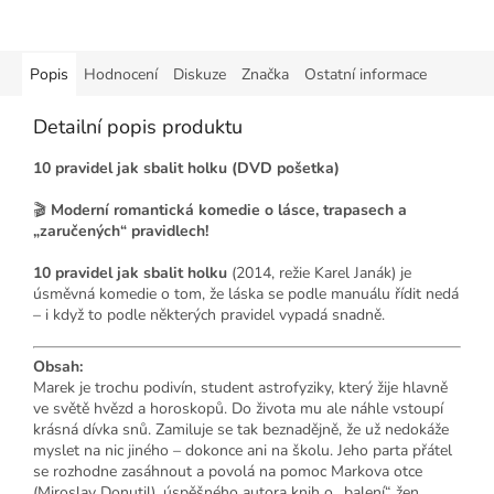
Popis
Hodnocení
Diskuze
Značka
Ostatní informace
Detailní popis produktu
10 pravidel jak sbalit holku (DVD pošetka)
🎬
Moderní romantická komedie o lásce, trapasech a
„zaručených“ pravidlech!
10 pravidel jak sbalit holku
(2014, režie Karel Janák) je
úsměvná komedie o tom, že láska se podle manuálu řídit nedá
– i když to podle některých pravidel vypadá snadně.
Obsah:
Marek je trochu podivín, student astrofyziky, který žije hlavně
ve světě hvězd a horoskopů. Do života mu ale náhle vstoupí
krásná dívka snů. Zamiluje se tak beznadějně, že už nedokáže
myslet na nic jiného – dokonce ani na školu. Jeho parta přátel
se rozhodne zasáhnout a povolá na pomoc Markova otce
(Miroslav Donutil), úspěšného autora knih o „balení“ žen.