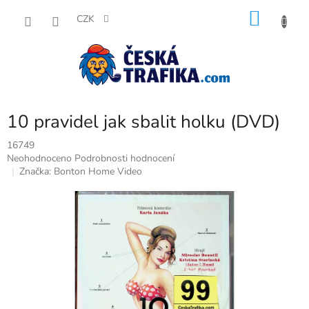
Přejít
NÁKU
na
CZK
obsah
KOŠÍK
10 pravidel jak sbalit holku (DVD)
16749
Průměrné
Neohodnoceno
Podrobnosti hodnocení
hodnocení
Značka:
Bonton Home Video
produktu
je
0,0
z
5
hvězdiček.