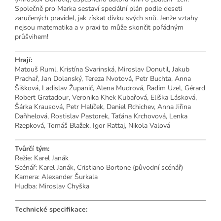
Společně pro Marka sestaví speciální plán podle deseti
zaručených pravidel, jak získat dívku svých snů. Jenže vztahy
nejsou matematika a v praxi to může skončit pořádným
průšvihem!
Hrají:
Matouš Ruml, Kristína Svarinská, Miroslav Donutil, Jakub
Prachař, Jan Dolanský, Tereza Nvotová, Petr Buchta, Anna
Šišková, Ladislav Županič, Alena Mudrová, Radim Uzel, Gérard
Robert Gratadour, Veronika Khek Kubařová, Eliška Lásková,
Šárka Krausová, Petr Halíček, Daniel Rchichev, Anna Jiřina
Daňhelová, Rostislav Pastorek, Taťána Krchovová, Lenka
Rzepková, Tomáš Blažek, Igor Rattaj, Nikola Valová
Tvůrčí tým:
Režie: Karel Janák
Scénář: Karel Janák, Cristiano Bortone (původní scénář)
Kamera: Alexander Šurkala
Hudba: Miroslav Chyška
Technické specifikace: