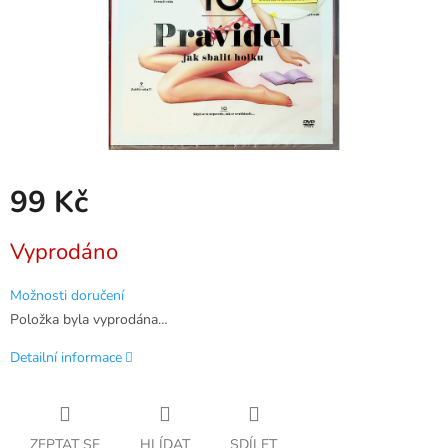
99 Kč
Měrná
Vyprodáno
cena:
Možnosti doručení
Položka byla vyprodána…
Detailní informace
ZEPTAT SE
HLÍDAT
SDÍLET