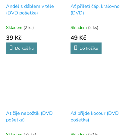
Anděl s ďáblem v těle
Ať přiletí čáp, královno
(DVD pošetka)
(DVD)
Skladem
(2 ks)
Skladem
(2 ks)
39 Kč
49 Kč
Do košíku
Do košíku
Ať žije nebožtík (DVD
Až přijde kocour (DVD
pošetka)
pošetka)
Skladem
(>2 ks)
Skladem
(>2 ks)