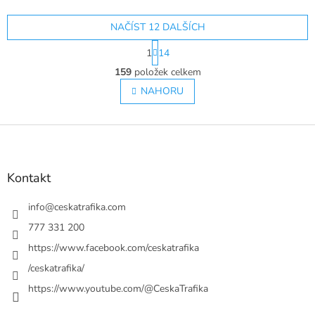
NAČÍST 12 DALŠÍCH
S
1
14
t
O
r
159
položek celkem
v
á
l
NAHORU
n
á
k
o
d
v
Z
a
á
c
á
n
í
p
í
p
a
Kontakt
r
t
v
í
info
@
ceskatrafika.com
k
y
777 331 200
v
https://www.facebook.com/ceskatrafika
ý
p
/ceskatrafika/
i
https://www.youtube.com/@CeskaTrafika
s
u