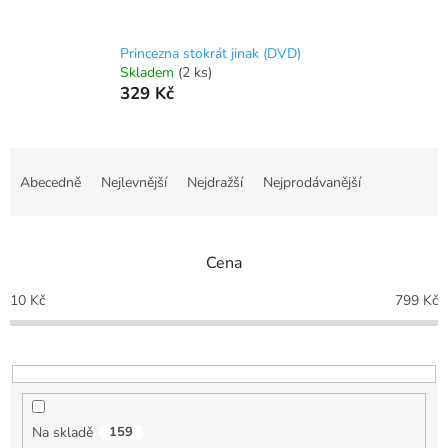
Princezna stokrát jinak (DVD)
Skladem
(2 ks)
329 Kč
Ř
a
Abecedně
Nejlevnější
Nejdražší
Nejprodávanější
z
e
n
Cena
í
p
10
Kč
799
Kč
r
o
d
u
k
t
Na skladě
159
ů