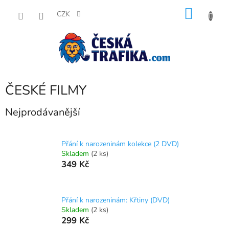
Přejít
NÁKU
na
CZK
obsah
KOŠÍK
ČESKÉ FILMY
Nejprodávanější
Přání k narozeninám kolekce (2 DVD)
Skladem
(2 ks)
349 Kč
Přání k narozeninám: Křtiny (DVD)
Skladem
(2 ks)
299 Kč