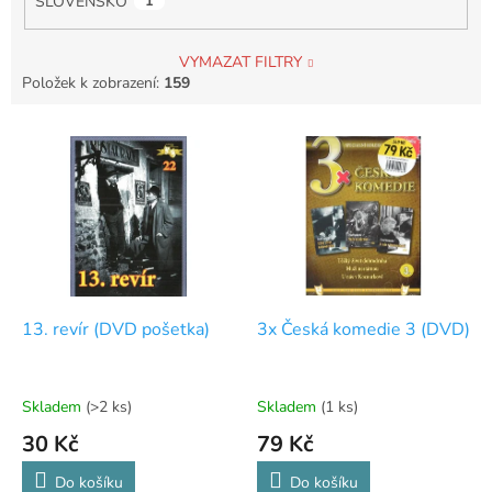
SLOVENSKO
1
VYMAZAT FILTRY
Položek k zobrazení:
159
V
ý
p
i
s
p
r
o
d
13. revír (DVD pošetka)
3x Česká komedie 3 (DVD)
u
k
t
Skladem
(>2 ks)
Skladem
(1 ks)
ů
30 Kč
79 Kč
Do košíku
Do košíku