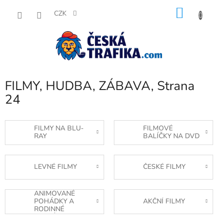
Přejít
NÁKU
na
CZK
obsah
KOŠÍK
FILMY, HUDBA, ZÁBAVA
, Strana
24
FILMY NA BLU-
FILMOVÉ
RAY
BALÍČKY NA DVD
LEVNÉ FILMY
ČESKÉ FILMY
ANIMOVANÉ
POHÁDKY A
AKČNÍ FILMY
RODINNÉ
ANIMÁKY