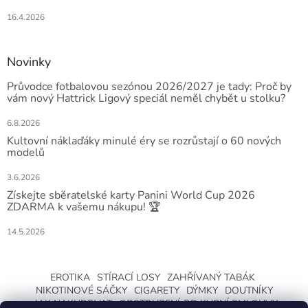
16.4.2026
Novinky
Průvodce fotbalovou sezónou 2026/2027 je tady: Proč by
vám nový Hattrick Ligový speciál neměl chybět u stolku?
6.8.2026
Kultovní náklaďáky minulé éry se rozrůstají o 60 nových
modelů
3.6.2026
Získejte sběratelské karty Panini World Cup 2026
ZDARMA k vašemu nákupu! 🏆
14.5.2026
EROTIKA
STÍRACÍ LOSY
ZAHŘÍVANÝ TABÁK
NIKOTINOVÉ SÁČKY
CIGARETY
DÝMKY
DOUTNÍKY
JAK NAKUPOVAT
ODSTOUPENÍ OD KUPNÍ SMLOUVY