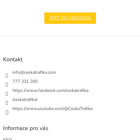
ZPĚT DO OBCHODU
Z
á
p
a
Kontakt
t
í
info
@
ceskatrafika.com
777 331 200
https://www.facebook.com/ceskatrafika
/ceskatrafika/
https://www.youtube.com/@CeskaTrafika
Informace pro vás
FAQ