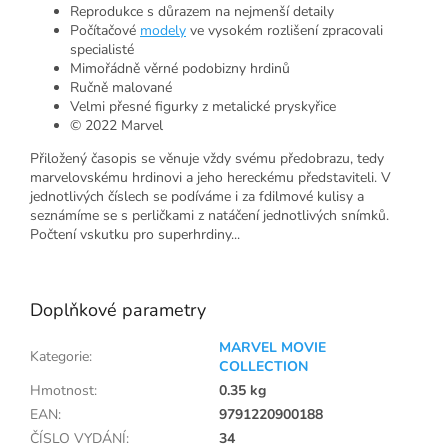
Reprodukce s důrazem na nejmenší detaily
Počítačové
modely
ve vysokém rozlišení zpracovali
specialisté
Mimořádně věrné podobizny hrdinů
Ručně malované
Velmi přesné figurky z metalické pryskyřice
© 2022 Marvel
Přiložený časopis se věnuje vždy svému předobrazu, tedy
marvelovskému hrdinovi a jeho hereckému představiteli. V
jednotlivých číslech se podíváme i za fdilmové kulisy a
seznámíme se s perličkami z natáčení jednotlivých snímků.
Počtení vskutku pro superhrdiny...
Doplňkové parametry
MARVEL MOVIE
Kategorie
:
COLLECTION
Hmotnost
:
0.35 kg
EAN
:
9791220900188
ČÍSLO VYDÁNÍ
:
34