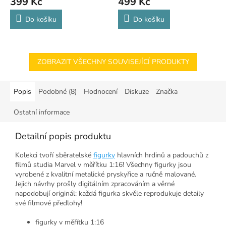
399 Kč
499 Kč
Do košíku
Do košíku
ZOBRAZIT VŠECHNY SOUVISEJÍCÍ PRODUKTY
Popis
Podobné (8)
Hodnocení
Diskuze
Značka
Ostatní informace
Detailní popis produktu
Kolekci tvoří sběratelské
figurky
hlavních hrdinů a padouchů z
filmů studia Marvel v měřítku 1:16! Všechny figurky jsou
vyrobené z kvalitní metalické pryskyřice a ručně malované.
Jejich návrhy prošly digitálním zpracováním a věrné
napodobují originál: každá figurka skvěle reprodukuje detaily
své filmové předlohy!
figurky v měřítku 1:16