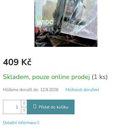
409 Kč
Měrná
Skladem, pouze online prodej
(1 ks)
cena:
Můžeme doručit do:
12.8.2026
Možnosti doručení
Přidat do košíku
Detailní informace