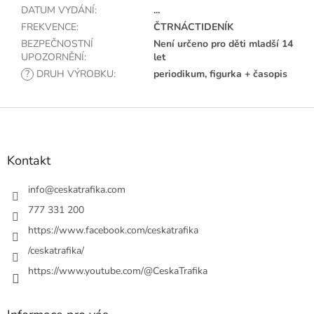
DATUM VYDÁNÍ
:
...
FREKVENCE
:
ČTRNÁCTIDENÍK
BEZPEČNOSTNÍ
Není určeno pro děti mladší 14
UPOZORNĚNÍ
:
let
?
DRUH VÝROBKU
:
periodikum, figurka + časopis
Z
á
p
a
Kontakt
t
í
info
@
ceskatrafika.com
777 331 200
https://www.facebook.com/ceskatrafika
/ceskatrafika/
https://www.youtube.com/@CeskaTrafika