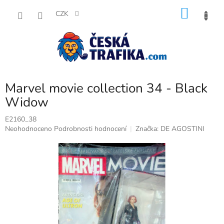
Přejít
NÁKU
na
CZK
obsah
KOŠÍK
Marvel movie collection 34 - Black
Widow
E2160_38
Průměrné
Neohodnoceno
Podrobnosti hodnocení
Značka:
DE AGOSTINI
hodnocení
produktu
je
0,0
z
5
hvězdiček.