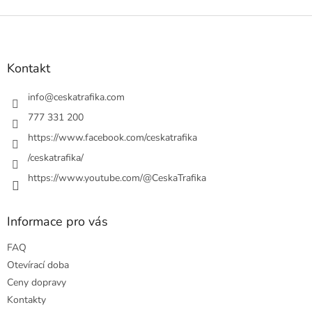
Z
á
p
a
Kontakt
t
í
info
@
ceskatrafika.com
777 331 200
https://www.facebook.com/ceskatrafika
/ceskatrafika/
https://www.youtube.com/@CeskaTrafika
Informace pro vás
FAQ
Otevírací doba
Ceny dopravy
Kontakty