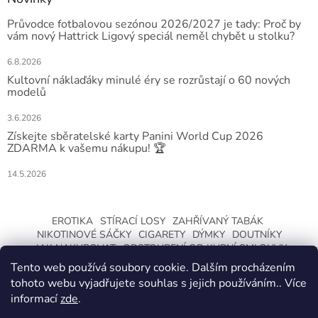
Průvodce fotbalovou sezónou 2026/2027 je tady: Proč by
vám nový Hattrick Ligový speciál neměl chybět u stolku?
6.8.2026
Kultovní náklaďáky minulé éry se rozrůstají o 60 nových
modelů
3.6.2026
Získejte sběratelské karty Panini World Cup 2026
ZDARMA k vašemu nákupu! 🏆
14.5.2026
EROTIKA
STÍRACÍ LOSY
ZAHŘÍVANÝ TABÁK
NIKOTINOVÉ SÁČKY
CIGARETY
DÝMKY
DOUTNÍKY
JAK NAKUPOVAT
ODSTOUPENÍ OD KUPNÍ SMLOUVY
Tento web používá soubory cookie. Dalším procházením
tohoto webu vyjadřujete souhlas s jejich používáním.. Více
informací
zde
.