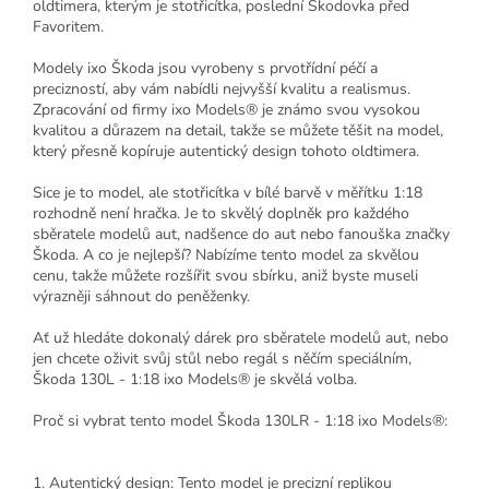
oldtimera, kterým je stotřicítka, poslední Škodovka před
Favoritem.
Modely ixo Škoda jsou vyrobeny s prvotřídní péčí a
precizností, aby vám nabídli nejvyšší kvalitu a realismus.
Zpracování od firmy ixo Models® je známo svou vysokou
kvalitou a důrazem na detail, takže se můžete těšit na model,
který přesně kopíruje autentický design tohoto oldtimera.
Sice je to model, ale stotřicítka v bílé barvě v měřítku 1:18
rozhodně není hračka. Je to skvělý doplněk pro každého
sběratele modelů aut, nadšence do aut nebo fanouška značky
Škoda. A co je nejlepší? Nabízíme tento model za skvělou
cenu, takže můžete rozšířit svou sbírku, aniž byste museli
výrazněji sáhnout do peněženky.
Ať už hledáte dokonalý dárek pro sběratele modelů aut, nebo
jen chcete oživit svůj stůl nebo regál s něčím speciálním,
Škoda 130L - 1:18 ixo Models® je skvělá volba.
Proč si vybrat tento model Škoda 130LR - 1:18 ixo Models®:
1. Autentický design: Tento model je precizní replikou