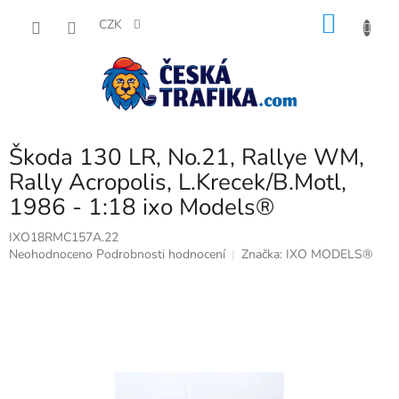
Přejít
NÁKU
na
CZK
obsah
KOŠÍK
Škoda 130 LR, No.21, Rallye WM,
Rally Acropolis, L.Krecek/B.Motl,
1986 - 1:18 ixo Models®
IXO18RMC157A.22
Průměrné
Neohodnoceno
Podrobnosti hodnocení
Značka:
IXO MODELS®
hodnocení
produktu
je
0,0
z
5
hvězdiček.