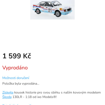
1 599 Kč
Měrná
Vyprodáno
cena:
Možnosti doručení
Položka byla vyprodána…
Získejte
kousek historie pro svou sbírku s naším kovovým modelem
Škoda
130LR - 1:18 od ixo Models®!