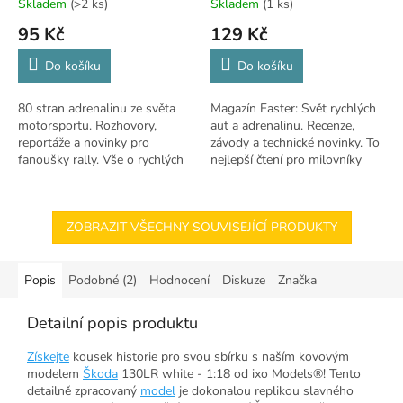
Skladem
(>2 ks)
Skladem
(1 ks)
95 Kč
129 Kč
Do košíku
Do košíku
80 stran adrenalinu ze světa
Magazín Faster: Svět rychlých
motorsportu. Rozhovory,
aut a adrenalinu. Recenze,
reportáže a novinky pro
závody a technické novinky. To
fanoušky rally. Vše o rychlých
nejlepší čtení pro milovníky
kolech.
motorismu.
ZOBRAZIT VŠECHNY SOUVISEJÍCÍ PRODUKTY
Popis
Podobné (2)
Hodnocení
Diskuze
Značka
Detailní popis produktu
Získejte
kousek historie pro svou sbírku s naším kovovým
modelem
Škoda
130LR white - 1:18 od ixo Models®! Tento
detailně zpracovaný
model
je dokonalou replikou slavného