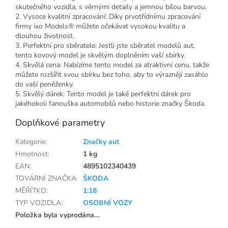
skutečného vozidla, s věrnými detaily a jemnou bílou barvou.
2. Vysoce kvalitní zpracování: Díky prvotřídnímu zpracování
firmy ixo Models® můžete očekávat vysokou kvalitu a
dlouhou životnost.
3. Perfektní pro sběratele: Jestli jste sběratel modelů aut,
tento kovový model je skvělým doplněním vaší sbírky.
4. Skvělá cena: Nabízíme tento model za atraktivní cenu, takže
můžete rozšířit svou sbírku bez toho, aby to výrazněji zasáhlo
do vaší peněženky.
5. Skvělý dárek: Tento model je také perfektní dárek pro
jakéhokoli fanouška automobilů nebo historie značky Škoda.
Doplňkové parametry
Kategorie
:
Značky aut
Hmotnost
:
1 kg
EAN
:
4895102340439
TOVÁRNÍ ZNAČKA
:
ŠKODA
MĚŘÍTKO
:
1:18
TYP VOZIDLA
:
OSOBNÍ VOZY
Položka byla vyprodána…