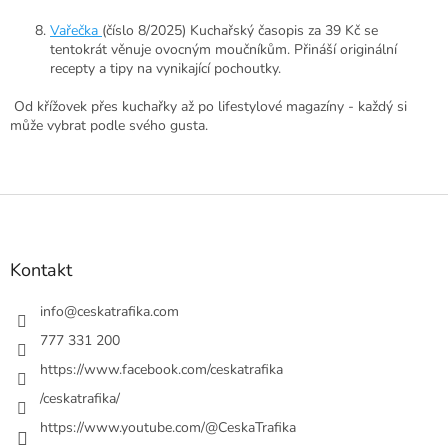
Vařečka
(číslo 8/2025) Kuchařský časopis za 39 Kč se
tentokrát věnuje ovocným moučníkům. Přináší originální
recepty a tipy na vynikající pochoutky.
Od křížovek přes kuchařky až po lifestylové magazíny - každý si
může vybrat podle svého gusta.
Z
á
p
a
Kontakt
t
í
info
@
ceskatrafika.com
777 331 200
https://www.facebook.com/ceskatrafika
/ceskatrafika/
https://www.youtube.com/@CeskaTrafika