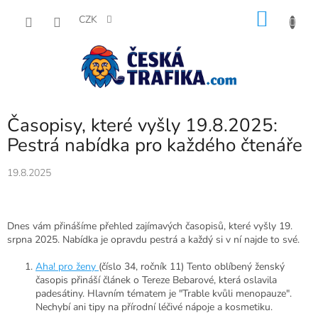
Přejít
NÁKU
na
CZK
obsah
KOŠÍK
Časopisy, které vyšly 19.8.2025:
Pestrá nabídka pro každého čtenáře
19.8.2025
Dnes vám přinášíme přehled zajímavých časopisů, které vyšly 19.
srpna 2025. Nabídka je opravdu pestrá a každý si v ní najde to své.
Aha! pro ženy
(číslo 34, ročník 11) Tento oblíbený ženský
časopis přináší článek o Tereze Bebarové, která oslavila
padesátiny. Hlavním tématem je "Trable kvůli menopauze".
Nechybí ani tipy na přírodní léčivé nápoje a kosmetiku.