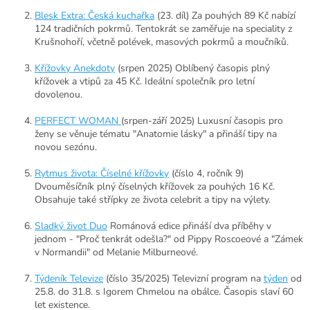
Blesk Extra: Česká kuchařka
(23. díl) Za pouhých 89 Kč nabízí
124 tradičních pokrmů. Tentokrát se zaměřuje na speciality z
Krušnohoří, včetně polévek, masových pokrmů a moučníků.
Křížovky Anekdoty
(srpen 2025) Oblíbený časopis plný
křížovek a vtipů za 45 Kč. Ideální společník pro letní
dovolenou.
PERFECT WOMAN
(srpen-září 2025) Luxusní časopis pro
ženy se věnuje tématu "Anatomie lásky" a přináší tipy na
novou sezónu.
Rytmus života: Číselné křížovky
(číslo 4, ročník 9)
Dvouměsíčník plný číselných křížovek za pouhých 16 Kč.
Obsahuje také střípky ze života celebrit a tipy na výlety.
Sladký život Duo
Románová edice přináší dva příběhy v
jednom - "Proč tenkrát odešla?" od Pippy Roscoeové a "Zámek
v Normandii" od Melanie Milburneové.
Týdeník Televize
(číslo 35/2025) Televizní program na
týden
od
25.8. do 31.8. s Igorem Chmelou na obálce. Časopis slaví 60
let existence.